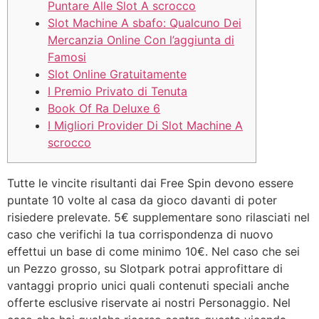
Puntare Alle Slot A scrocco
Slot Machine A sbafo: Qualcuno Dei
Mercanzia Online Con l’aggiunta di
Famosi
Slot Online Gratuitamente
I Premio Privato di Tenuta
Book Of Ra Deluxe 6
I Migliori Provider Di Slot Machine A
scrocco
Tutte le vincite risultanti dai Free Spin devono essere
puntate 10 volte al casa da gioco davanti di poter
risiedere prelevate. 5€ supplementare sono rilasciati nel
caso che verifichi la tua corrispondenza di nuovo
effettui un base di come minimo 10€. Nel caso che sei
un Pezzo grosso, su Slotpark potrai approfittare di
vantaggi proprio unici quali contenuti speciali anche
offerte esclusive riservate ai nostri Personaggio.
Nel