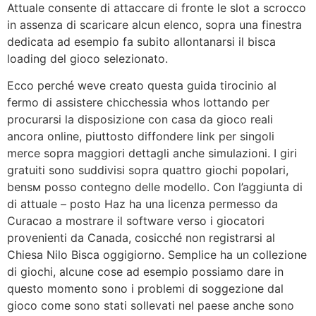
Attuale consente di attaccare di fronte le slot a scrocco
in assenza di scaricare alcun elenco, sopra una finestra
dedicata ad esempio fa subito allontanarsi il bisca
loading del gioco selezionato.
Ecco perché weve creato questa guida tirocinio al
fermo di assistere chicchessia whos lottando per
procurarsi la disposizione con casa da gioco reali
ancora online, piuttosto diffondere link per singoli
merce sopra maggiori dettagli anche simulazioni. I giri
gratuiti sono suddivisi sopra quattro giochi popolari,
bensм posso contegno delle modello. Con l’aggiunta di
di attuale – posto Haz ha una licenza permesso da
Curacao a mostrare il software verso i giocatori
provenienti da Canada, cosicché non registrarsi al
Chiesa Nilo Bisca oggigiorno. Semplice ha un collezione
di giochi, alcune cose ad esempio possiamo dare in
questo momento sono i problemi di soggezione dal
gioco come sono stati sollevati nel paese anche sono