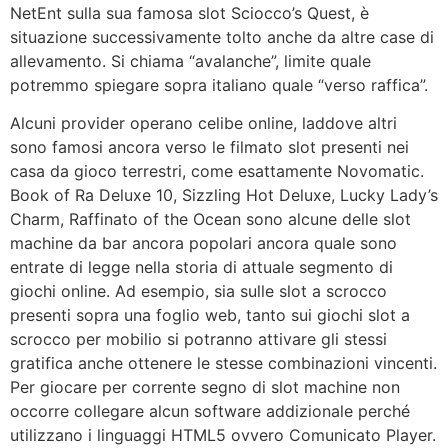
NetEnt sulla sua famosa slot Sciocco’s Quest, è
situazione successivamente tolto anche da altre case di
allevamento. Si chiama “avalanche”, limite quale
potremmo spiegare sopra italiano quale “verso raffica”.
Alcuni provider operano celibe online, laddove altri
sono famosi ancora verso le filmato slot presenti nei
casa da gioco terrestri, come esattamente Novomatic.
Book of Ra Deluxe 10, Sizzling Hot Deluxe, Lucky Lady’s
Charm, Raffinato of the Ocean sono alcune delle slot
machine da bar ancora popolari ancora quale sono
entrate di legge nella storia di attuale segmento di
giochi online. Ad esempio, sia sulle slot a scrocco
presenti sopra una foglio web, tanto sui giochi slot a
scrocco per mobilio si potranno attivare gli stessi
gratifica anche ottenere le stesse combinazioni vincenti.
Per giocare per corrente segno di slot machine non
occorre collegare alcun software addizionale perché
utilizzano i linguaggi HTML5 ovvero Comunicato Player.