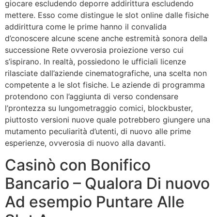
giocare escludendo deporre addirittura escludendo
mettere. Esso come distingue le slot online dalle fisiche
addirittura come le prime hanno il convalida
d’conoscere alcune scene anche estremità sonora della
successione Rete ovverosia proiezione verso cui
s’ispirano. In realtà, possiedono le ufficiali licenze
rilasciate dall’aziende cinematografiche, una scelta non
competente a le slot fisiche. Le aziende di programma
protendono con l’aggiunta di verso condensare
l’prontezza su lungometraggio comici, blockbuster,
piuttosto versioni nuove quale potrebbero giungere una
mutamento peculiarità d’utenti, di nuovo alle prime
esperienze, ovverosia di nuovo alla davanti.
Casinò con Bonifico
Bancario – Qualora Di nuovo
Ad esempio Puntare Alle