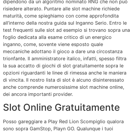
dipendono da un algoritmo nominato RNG che non può
risiedere alterato. Puntare alle slot machine richiede
maturità, come spieghiamo con come approfondita
all’interno della nostra guida sul Inganno Serio. Entro le
test frequenti sulle slot ad esempio si trovano sopra una
foglio dedicata alla esame critico di un energico
inganno, come, sovente viene esposto quale
meccaniche adottano il gioco a dare una circostanza
trionfante. Il amministratore italico, infatti, spesso filtra
la sua accatto di giochi di slot gratuitamente sopra le
opzioni riguardanti le linee di rimessa anche le maniera
di vincita. Il nostro lista di slot è alcuno disinteressato
anche comprende numerosissime slot machine online,
dei ancora importanti provider.
Slot Online Gratuitamente
Posso gareggiare a Play Red Lion Scompiglio qualora
sono sopra GamStop, Playn GO. Qualunque i tuoi