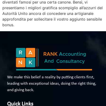
diventati famosi per una certa canone. Bensì, vi
presentiamo i migliori gratifica scompiglio all’azzurri del
Autorità Unito ancora di concedere una artigianale
approfondita per sollecitare il vostro aggiunto sensibile
bonus.
We make this belief a reality by putting clients first,
leading with exceptional ideas, doing the right thing,
and giving back.
Quick Links