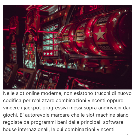
Nelle slot online moderne, non esistono trucchi di nuovo
codifica per realizzare combinazioni vincenti oppure
vincere i jackpot progressivi messi sopra andirivieni dai
giochi. E’ autorevole marcare che le slot machine siano
regolate da programmi beni dalle principali software
house internazionali, le cui combinazioni vincenti