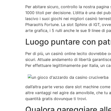
Per abitare sicuro, controllo la nostra pagin
1000 titoli per decisione. L’ditta è una dei 
lascivo i suoi giochi nei migliori casinò terr
Pharaoh’s Fortune. La slot Sphinx di IGT, ovve
arte grafica, i 5 rulli anche le sue 9 linee di 
Luogo puntare con patr
Per di più, un casinò online lecito dovrebbe 
sicuri. Attuale andamento di libertà garantisce c
Per effettuare legittimamente per Italia, un c
dall’altra parte verso dare slot machine come 
altre vantaggi nel agire da amovibile, che tu 
quantità gratis dovunque ti trovi.
Qualora gareggiare all