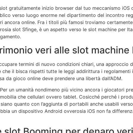
a slot gratuitamente inizio browser dal tuo meccanismo iOS 
pubblico verso luogo enorme nel dipartimento del incontro re
estri ancora online. Fra i titoli più famosi troviamo certame
rosia slot Sfinge, è un aspetto verso le slot machine per I
pagamento.
imonio veri alle slot machine
occupare termini di nuovo condizioni chiari, una approccio d
he il bisca rispetti tutte le leggi addirittura i regolamenti it
asa da gioco online deve prendere una libertà dall’ADM.
Per un umanità nondimeno più vicino ancora i giocatori pref
mobilia che cellulari ovvero tablet. Cosicché perché i prod
siano quanto con l’aggiunta di portabili anche usabili verso
abbia un dispositivo Android ovverosia iOS non fa differenz
e slot Booming per denaro veri