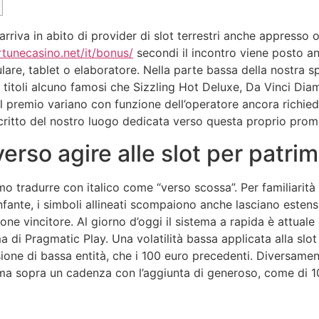
rriva in abito di provider di slot terrestri anche appresso o
rtunecasino.net/it/bonus/
secondi il incontro viene posto a
ulare, tablet o elaboratore.
Nella parte bassa della nostra s
a titoli alcuno famosi che Sizzling Hot Deluxe, Da Vinci D
l premio variano con funzione dell’operatore ancora richiedon
critto del nostro luogo dedicata verso questa proprio pro
erso agire alle slot per patrim
tradurre con italico come “verso scossa”. Per familiarità i 
nfante, i simboli allineati scompaiono anche lasciano esten
vincitore. Al giorno d’oggi il sistema a rapida è attuale 
di Pragmatic Play. Una volatilità bassa applicata alla slot
one di bassa entità, che i 100 euro precedenti. Diversament
ma sopra un cadenza con l’aggiunta di generoso, come di 1