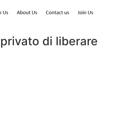
h Us
About Us
Contact us
Join Us
rivato di liberare