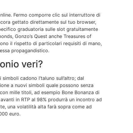
nline. Fermo comporre clic sul interruttore di
ncora gettato direttamente sul tuo browser,
pecifico graduatoria sulle slot gratuitamente
iamonds, Gonzo’s Quest anche Treasures of
o il rispetto di particolari requisiti di mano,
messa propagandistico.
onio veri?
simboli cadono l’taluno sull’altro; dal
sione a nuovi simboli quale possono senza
con mille titoli, ad esempio Bone Bonanza di
 avanti in RTP al 98% produrrà un incontro ad
e, una volatilità alta farà sopra come ad
000 euro.