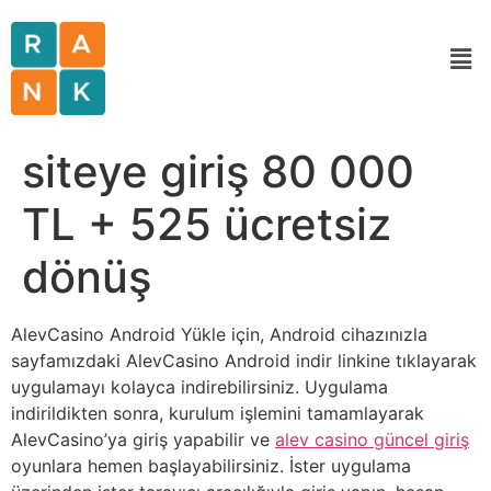
siteye giriş 80 000
TL + 525 ücretsiz
dönüş
AlevCasino Android Yükle için, Android cihazınızla
sayfamızdaki AlevCasino Android indir linkine tıklayarak
uygulamayı kolayca indirebilirsiniz. Uygulama
indirildikten sonra, kurulum işlemini tamamlayarak
AlevCasino’ya giriş yapabilir ve
alev casino güncel giriş
oyunlara hemen başlayabilirsiniz. İster uygulama