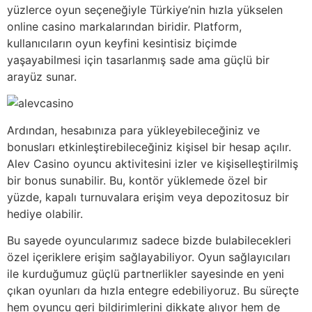
yüzlerce oyun seçeneğiyle Türkiye’nin hızla yükselen
online casino markalarından biridir. Platform,
kullanıcıların oyun keyfini kesintisiz biçimde
yaşayabilmesi için tasarlanmış sade ama güçlü bir
arayüz sunar.
Ardından, hesabınıza para yükleyebileceğiniz ve
bonusları etkinleştirebileceğiniz kişisel bir hesap açılır.
Alev Casino oyuncu aktivitesini izler ve kişiselleştirilmiş
bir bonus sunabilir. Bu, kontör yüklemede özel bir
yüzde, kapalı turnuvalara erişim veya depozitosuz bir
hediye olabilir.
Bu sayede oyuncularımız sadece bizde bulabilecekleri
özel içeriklere erişim sağlayabiliyor. Oyun sağlayıcıları
ile kurduğumuz güçlü partnerlikler sayesinde en yeni
çıkan oyunları da hızla entegre edebiliyoruz. Bu süreçte
hem oyuncu geri bildirimlerini dikkate alıyor hem de