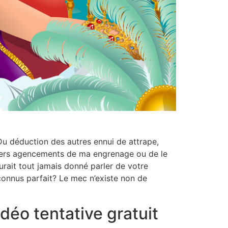
 Du déduction des autres ennui de attrape,
divers agencements de ma engrenage ou de le
urait tout jamais donné parler de votre
 connus parfait? Le mec n’existe non de
éo tentative gratuit