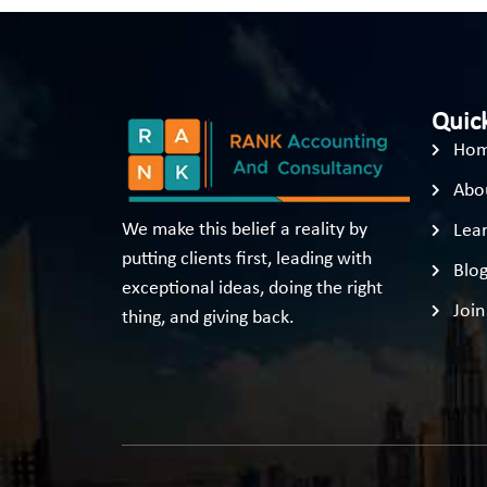
Quick
Ho
Abo
We make this belief a reality by
Lear
putting clients first, leading with
Blo
exceptional ideas, doing the right
Join
thing, and giving back.