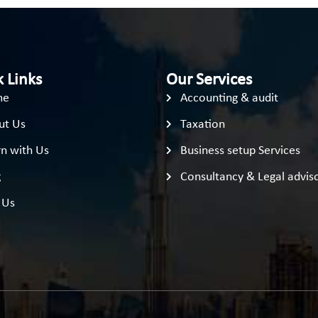
 Links
Our Services
me
Accounting & audit
ut Us
Taxation
n with Us
Business setup Services
g
Consultancy & Legal advis
 Us