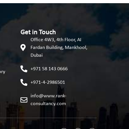
Get in Touch
Office 4W3, 4th Floor, AI
Fardan Building, Mankhool,
Dubai
+971 58 143 0666
ory
+971-4-2986501
info@www.rank-
consultancy.com