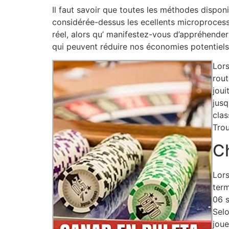
Il faut savoir que toutes les méthodes dispon
considérée-dessus les ecellents microprocesse
réel, alors qu’ manifestez-vous d’appréhender
qui peuvent réduire nos économies potentiels
Lors
rout
joui
jusq
clas
Trou
C
Lors
ter
06 s
Selo
joue