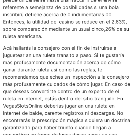
pierde únicamente hasta una fraccií³n de el envite
referente a semejanza de posibilidades si una bola
inscribirí¡ detiene acerca de 0 indumentarias 00.
Entonces, la utilidad del casino se reduce en el 2,63%,
sobre comparación mediante un usual cinco,26% de su
ruleta americana.
Acá hallarás la consejero con el fin de instruirse a
juguetear an una ruleta transito a paso. Si te gustaría
más profusamente documentación acerca de cómo
ganar durante ruleta así­ como las reglas, te
recomendamos que eches un inspección a la consejero
más profusamente cuidados de cómo jugar. En caso de
que deseas convertirte dentro de un experto de el
ruleta en internet, estás dentro del sitio tranquilo. En
VegasSlotsOnline deberías jugar an una ruleta en
internet de balde, carente registros ni descargas. No
encontrarás la prescripción mágica siquiera un doctrina
garantizado para haber triunfo cuando llegan a
convertirse en focos de luces desea ganar an una