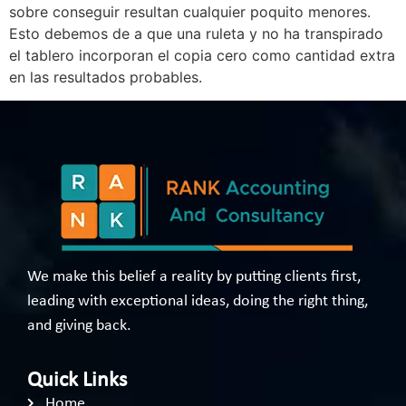
sobre conseguir resultan cualquier poquito menores.
Esto debemos de a que una ruleta y no ha transpirado
el tablero incorporan el copia cero como cantidad extra
en las resultados probables.
We make this belief a reality by putting clients first,
leading with exceptional ideas, doing the right thing,
and giving back.
Quick Links
Home