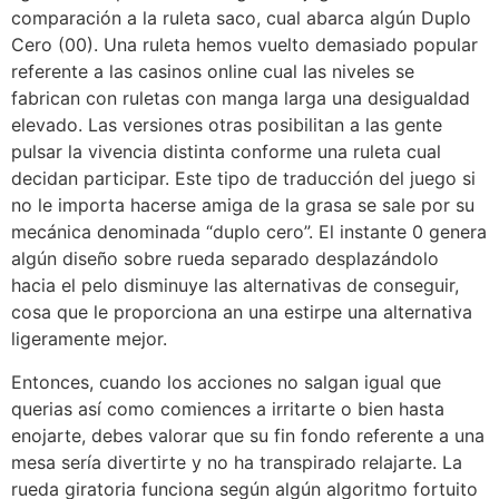
comparación a la ruleta saco, cual abarca algún Duplo
Cero (00). Una ruleta hemos vuelto demasiado popular
referente a las casinos online cual las niveles se
fabrican con ruletas con manga larga una desigualdad
elevado. Las versiones otras posibilitan a las gente
pulsar la vivencia distinta conforme una ruleta cual
decidan participar. Este tipo de traducción del juego si
no le importa hacerse amiga de la grasa se sale por su
mecánica denominada “duplo cero”. El instante 0 genera
algún diseño sobre rueda separado desplazándolo
hacia el pelo disminuye las alternativas de conseguir,
cosa que le proporciona an una estirpe una alternativa
ligeramente mejor.
Entonces, cuando los acciones no salgan igual que
querias así­ como comiences a irritarte o bien hasta
enojarte, debes valorar que su fin fondo referente a una
mesa serí­a divertirte y no ha transpirado relajarte. La
rueda giratoria funciona según algún algoritmo fortuito