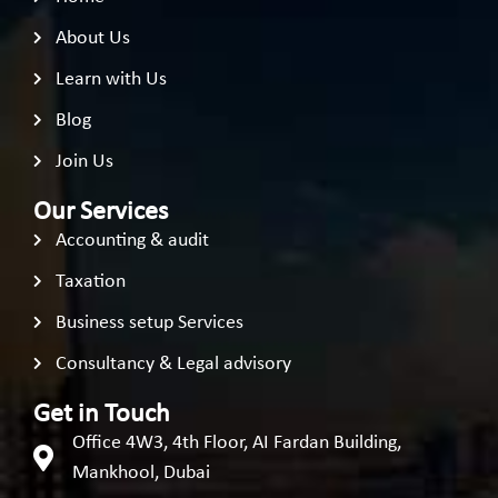
About Us
Learn with Us
Blog
Join Us
Our Services
Accounting & audit
Taxation
Business setup Services
Consultancy & Legal advisory
Get in Touch
Office 4W3, 4th Floor, AI Fardan Building,
Mankhool, Dubai