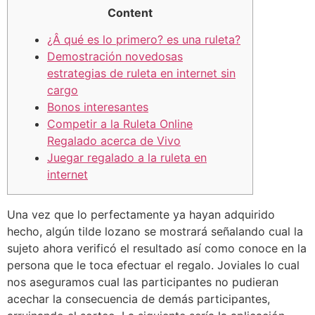
Content
¿Â qué es lo primero? es una ruleta?
Demostración novedosas
estrategias de ruleta en internet sin
cargo
Bonos interesantes
Competir a la Ruleta Online
Regalado acerca de Vivo
Juegar regalado a la ruleta en
internet
Una vez que lo perfectamente ya hayan adquirido
hecho, algún tilde lozano se mostrará señalando cual la
sujeto ahora verificó el resultado así­ como conoce en la
persona que le toca efectuar el regalo. Joviales lo cual
nos aseguramos cual las participantes no pudieran
acechar la consecuencia de demás participantes,