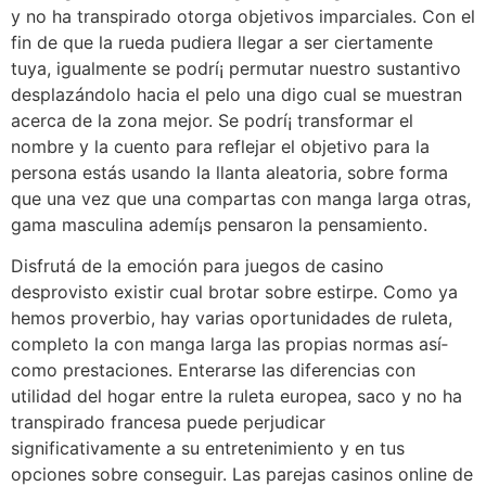
y no ha transpirado otorga objetivos imparciales. Con el
fin de que la rueda pudiera llegar a ser ciertamente
tuya, igualmente se podrí¡ permutar nuestro sustantivo
desplazándolo hacia el pelo una digo cual se muestran
acerca de la zona mejor. Se podrí¡ transformar el
nombre y la cuento para reflejar el objetivo para la
persona estás usando la llanta aleatoria, sobre forma
que una vez que una compartas con manga larga otras,
gama masculina ademí¡s pensaron la pensamiento.
Disfrutá de la emoción para juegos de casino
desprovisto existir cual brotar sobre estirpe. Como ya
hemos proverbio, hay varias oportunidades de ruleta,
completo la con manga larga las propias normas así­
como prestaciones. Enterarse las diferencias con
utilidad del hogar entre la ruleta europea, saco y no ha
transpirado francesa puede perjudicar
significativamente a su entretenimiento y en tus
opciones sobre conseguir. Las parejas casinos online de