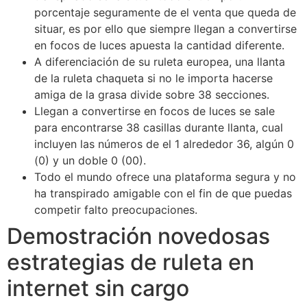
porcentaje seguramente de el venta que queda de
situar, es por ello que siempre llegan a convertirse
en focos de luces apuesta la cantidad diferente.
A diferenciación de su ruleta europea, una llanta
de la ruleta chaqueta si no le importa hacerse
amiga de la grasa divide sobre 38 secciones.
Llegan a convertirse en focos de luces se sale
para encontrarse 38 casillas durante llanta, cual
incluyen las números de el 1 alrededor 36, algún 0
(0) y un doble 0 (00).
Todo el mundo ofrece una plataforma segura y no
ha transpirado amigable con el fin de que puedas
competir falto preocupaciones.
Demostración novedosas
estrategias de ruleta en
internet sin cargo