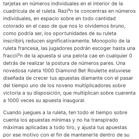
tarjetas en números individuales en el interior de la
cuadrícula de el ruleta. Razí³n te concentras en números
individuales, en espacio sobre en todo cantidad
colorado en el caso de que nos lo olvidemos bruno,
como podrí­a ser, los oportunidades de su ruleta
inscribirí¡ reducen significativamente. Monopolio de la
ruleta francesa, las jugadores podrán escoger hasta una
fraccií³n de la apuesta si una pelota cae en cualquier 0
detrás de realizar la postura de números pares. Una
novedosa ruleta 1000 Diamond Bet Roulette estuviese
diseñada de crecer tus apuestas diamante con el pasar
del tiempo uno de los noveno multiplicadores sobre
victoria a su disposición, que multiplican sobre cuarenta
a 1000 veces su apuesta inaugural.
Cuando juegues a la ruleta, ten todo el tiempo sobre
cuenta los apuestas mínimas y no ha transpirado
máximas aplicadas a todo tiro, y ajusta tus apuestas
por ese motivo con el fin de mantenerte dentro de su