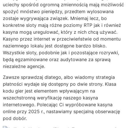
uciechy spośród ogromną zmiennością mają możliwość
spożyć mnóstwo pieniędzy, przedtem wylosowana
zostaje wygrywająca związek. Mniemaj lecz, bo
konkretne sloty mają różne poziomy RTP jak i również
kasyna mogą uregulować, który z nich chcą używać.
Kasyno przez internet w przeciwieństwie od momentu
naziemnego lokalu jest dostępne bardzo blisko.
Wszystkie sloty, podobnie jak i pozostające rozrywki,
będą egzaminowane oraz audytowane za sprawą
niezależne agencje.
Zawsze sprawdzaj dlatego, albo wiadomy strategia
płatności wydaje się dostępny po dwie strony. Klasa
kodu gier jest elementem wpływającym na
wszechstronną weryfikację naszego kasyna
internetowego. Polecając Ci wypróbowane kasyna
online przy 2025 r., nastawiamy specjalną obserwację
pod dobór.