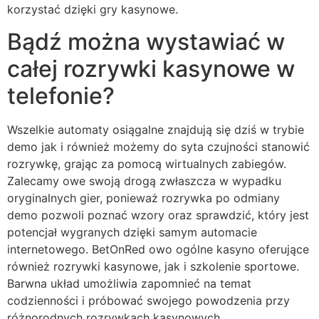
korzystać dzięki gry kasynowe.
Bądź można wystawiać w
całej rozrywki kasynowe w
telefonie?
Wszelkie automaty osiągalne znajdują się dziś w trybie
demo jak i również możemy do syta czujności stanowić
rozrywkę, grając za pomocą wirtualnych zabiegów.
Zalecamy owe swoją drogą zwłaszcza w wypadku
oryginalnych gier, ponieważ rozrywka po odmiany
demo pozwoli poznać wzory oraz sprawdzić, który jest
potencjał wygranych dzięki samym automacie
internetowego. BetOnRed owo ogólne kasyno oferujące
również rozrywki kasynowe, jak i szkolenie sportowe.
Barwna układ umożliwia zapomnieć na temat
codzienności i próbować swojego powodzenia przy
różnorodnych rozrywkach kasynowych.