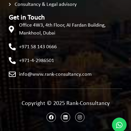
Consultancy & Legal advisory
Get in Touch
Office 4W3, 4th Floor, AI Fardan Building,
Mankhool, Dubai
+971 58 143 0666
+971-4-2986501
info@www.rank-consultancy.com
Copyright © 2025 Rank-Consultancy