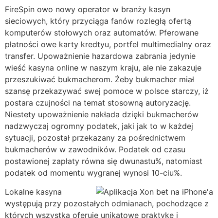
FireSpin owo nowy operator w branży kasyn
sieciowych, który przyciąga fanów rozległą ofertą
komputerów stołowych oraz automatów. Pferowane
płatności owe karty kredtyu, portfel multimedialny oraz
transfer. Upoważnienie hazardowa zabrania jedynie
wieść kasyna online w naszym kraju, ale nie zakazuje
przeszukiwać bukmacherom. Żeby bukmacher miał
szansę przekazywać swej pomoce w polsce starczy, iż
postara czujności na temat stosowną autoryzację.
Niestety upoważnienie nakłada dzięki bukmacherów
nadzwyczaj ogromny podatek, jaki jak to w każdej
sytuacji, pozostał przekazany za pośrednictwem
bukmacherów w zawodników. Podatek od czasu
postawionej zapłaty równa się dwunastu%, natomiast
podatek od momentu wygranej wynosi 10-ciu%.
Lokalne kasyna
występują przy pozostałych odmianach, pochodzące z
których wszystka oferuje unikatowe praktykę i