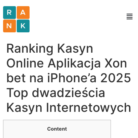
Ranking Kasyn
Online Aplikacja Xon
bet na iPhone’a 2025
Top dwadzieścia
Kasyn Internetowych
Content