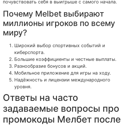
почувствовать себя в выигрыше с самого начала.
Почему Melbet выбирают
миллионы игроков по всему
миру?
Широкий выбор спортивных событий и
киберспорта.
Большие коэффициенты и честные выплаты.
Разнообразие бонусов и акций.
Мобильное приложение для игры на ходу.
Надёжность и лицензии международного
уровня.
Ответы на часто
задаваемые вопросы про
промокоды Мелбет после