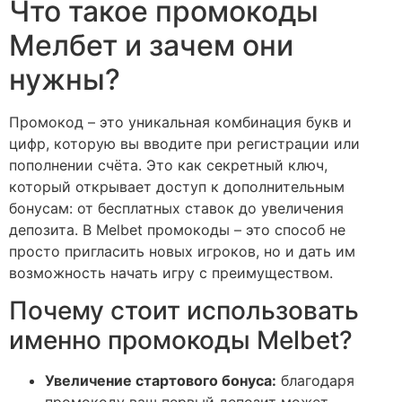
Что такое промокоды
Мелбет и зачем они
нужны?
Промокод – это уникальная комбинация букв и
цифр, которую вы вводите при регистрации или
пополнении счёта. Это как секретный ключ,
который открывает доступ к дополнительным
бонусам: от бесплатных ставок до увеличения
депозита. В Melbet промокоды – это способ не
просто пригласить новых игроков, но и дать им
возможность начать игру с преимуществом.
Почему стоит использовать
именно промокоды Melbet?
Увеличение стартового бонуса:
благодаря