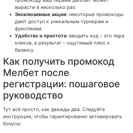
промокоду ваш первый депозит может
вырасти в несколько раз.
Эксклюзивные акции:
некоторые промокоды
дают доступ к уникальным турнирам и
фриспинам.
Удобство и простота:
вводить код – это пара
кликов, а результат – ощутимый плюс к
балансу.
Как получить промокод
Мелбет после
регистрации: пошаговое
руководство
Тут всё просто, как дважды два. Следуйте
инструкции, чтобы гарантированно активировать
бонусы: