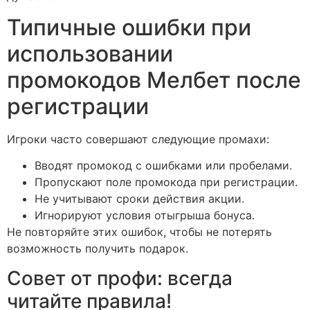
Типичные ошибки при
использовании
промокодов Мелбет после
регистрации
Игроки часто совершают следующие промахи:
Вводят промокод с ошибками или пробелами.
Пропускают поле промокода при регистрации.
Не учитывают сроки действия акции.
Игнорируют условия отыгрыша бонуса.
Не повторяйте этих ошибок, чтобы не потерять
возможность получить подарок.
Совет от профи: всегда
читайте правила!