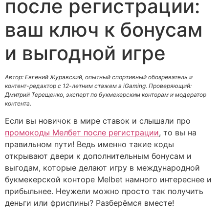
после регистрации:
ваш ключ к бонусам
и выгодной игре
Автор: Евгений Журавский, опытный спортивный обозреватель и
контент-редактор с 12-летним стажем в iGaming. Проверяющий:
Дмитрий Терещенко, эксперт по букмекерским конторам и модератор
контента.
Если вы новичок в мире ставок и слышали про
промокоды Мелбет после регистрации
, то вы на
правильном пути! Ведь именно такие коды
открывают двери к дополнительным бонусам и
выгодам, которые делают игру в международной
букмекерской конторе Melbet намного интереснее и
прибыльнее. Неужели можно просто так получить
деньги или фриспины? Разберёмся вместе!