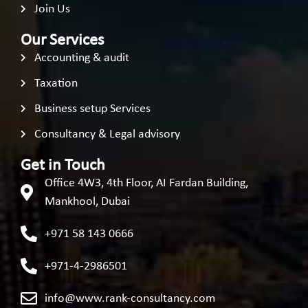
Join Us
Our Services
Accounting & audit
Taxation
Business setup Services
Consultancy & Legal advisory
Get in Touch
Office 4W3, 4th Floor, AI Fardan Building,
Mankhool, Dubai
+971 58 143 0666
+971-4-2986501
info@www.rank-consultancy.com