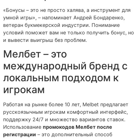
«Бонусы – это не просто халява, а инструмент для
умной игры», – напоминает Андрей Бондаренко,
ветеран букмекерской индустрии. Понимание
условий поможет вам не только получить бонус, но
и вывести выигрыш без проблем.
Мелбет – это
международный бренд с
локальным подходом к
игрокам
Работая на рынке более 10 лет, Melbet предлагает
русскоязычным игрокам комфортный интерфейс,
поддержку 24/7 и множество вариантов ставок.
Использование
промокодов Мелбет после
регистрации
– это дополнительный способ