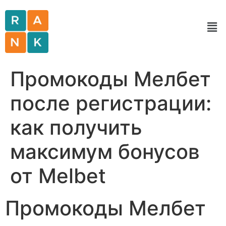
Промокоды Мелбет
после регистрации:
как получить
максимум бонусов
от Melbet
Промокоды Мелбет