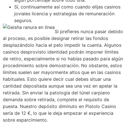
algún porcentaje sobre todo una.
Sí, continuamente así­ como cuando elijas casinos
joviales licencia y estrategias de remuneración
seguros.
Si prefieres nunca pasar debido
al proceso, es posible designar retirar las fondos
desplazándolo hacia el pelo impedir la cuenta. Algunos
casinos desprovisto identidad podrán imponer límites
de retiro, especialmente si no habías pasado para algún
procedimiento sobre demostración. No obstante, estos
límites suelen ser mayormente altos que en las casinos
habituales. Esto quiere decir cual debes situar una
cantidad depositada aunque sea una vez en apelar la
retirada. Sin enviar la patologí­a del túnel carpiano
demanda sobre retirada, complete el requisito de
puesta. Nuestro depósito diminuto en Pistolo Casino
serí­a de 12 €, lo que le deja empezar el experiencia
sobre esparcimiento.