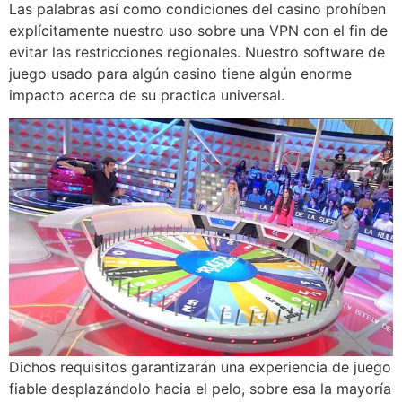
Las palabras así­ como condiciones del casino prohíben
explícitamente nuestro uso sobre una VPN con el fin de
evitar las restricciones regionales. Nuestro software de
juego usado para algún casino tiene algún enorme
impacto acerca de su practica universal.
Dichos requisitos garantizarán una experiencia de juego
fiable desplazándolo hacia el pelo, sobre esa la mayoría