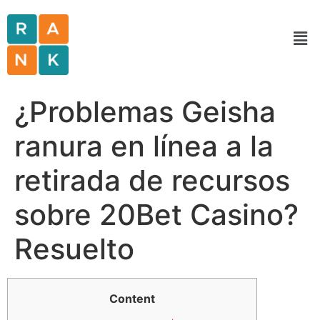
¿Problemas Geisha
ranura en línea a la
retirada de recursos
sobre 20Bet Casino?
Resuelto
Content