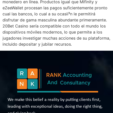
monedero en línea. Productos igual que Mifinity y
eZeeWallet procesan las pagos suficientemente pronto
cual las bancos, lo cual a su ocasií³n le permitirá
disfrutar de gama masculina abundante primeramente.
20Bet Casino serí­a compatible con todo el mundo los
dispositivos móviles modernos, lo que permite a los
jugadores investigar muchas acciones de su plataforma,
incluido depositar y jubilar recursos.
We make this belief a reality by putting clients first,
leading with exceptional ideas, doing the right thing,