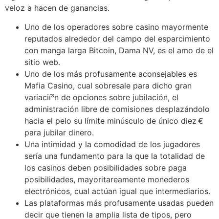
veloz a hacen de ganancias.
Uno de los operadores sobre casino mayormente
reputados alrededor del campo del esparcimiento
con manga larga Bitcoin, Dama NV, es el amo de el
sitio web.
Uno de los más profusamente aconsejables es
Mafia Casino, cual sobresale para dicho gran
variacií³n de opciones sobre jubilación, el
administración libre de comisiones desplazándolo
hacia el pelo su límite minúsculo de único diez €
para jubilar dinero.
Una intimidad y la comodidad de los jugadores
serí­a una fundamento para la que la totalidad de
los casinos deben posibilidades sobre paga
posibilidades, mayoritareamente monederos
electrónicos, cual actúan igual que intermediarios.
Las plataformas más profusamente usadas pueden
decir que tienen la amplia lista de tipos, pero