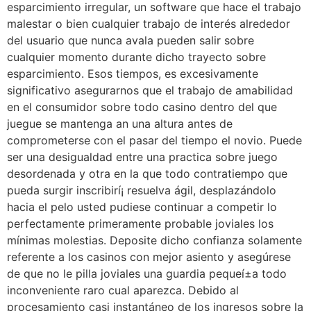
esparcimiento irregular, un software que hace el trabajo
malestar o bien cualquier trabajo de interés alrededor
del usuario que nunca avala pueden salir sobre
cualquier momento durante dicho trayecto sobre
esparcimiento. Esos tiempos, es excesivamente
significativo asegurarnos que el trabajo de amabilidad
en el consumidor sobre todo casino dentro del que
juegue se mantenga an una altura antes de
comprometerse con el pasar del tiempo el novio. Puede
ser una desigualdad entre una practica sobre juego
desordenada y otra en la que todo contratiempo que
pueda surgir inscribirí¡ resuelva ágil, desplazándolo
hacia el pelo usted pudiese continuar a competir lo
perfectamente primeramente probable joviales los
mínimas molestias. Deposite dicho confianza solamente
referente a los casinos con mejor asiento y asegúrese
de que no le pilla joviales una guardia pequeí±a todo
inconveniente raro cual aparezca. Debido al
procesamiento casi instantáneo de los ingresos sobre la