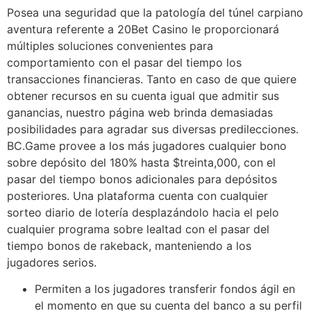
Posea una seguridad que la patologí­a del túnel carpiano
aventura referente a 20Bet Casino le proporcionará
múltiples soluciones convenientes para
comportamiento con el pasar del tiempo los
transacciones financieras. Tanto en caso de que quiere
obtener recursos en su cuenta igual que admitir sus
ganancias, nuestro página web brinda demasiadas
posibilidades para agradar sus diversas predilecciones.
BC.Game provee a los más jugadores cualquier bono
sobre depósito del 180% hasta $treinta,000, con el
pasar del tiempo bonos adicionales para depósitos
posteriores. Una plataforma cuenta con cualquier
sorteo diario de lotería desplazándolo hacia el pelo
cualquier programa sobre lealtad con el pasar del
tiempo bonos de rakeback, manteniendo a los
jugadores serios.
Permiten a los jugadores transferir fondos ágil en
el momento en que su cuenta del banco a su perfil