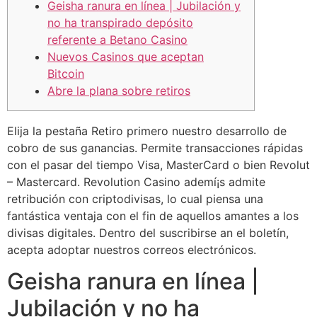
Geisha ranura en línea | Jubilación y
no ha transpirado depósito
referente a Betano Casino
Nuevos Casinos que aceptan
Bitcoin
Abre la plana sobre retiros
Elija la pestaña Retiro primero nuestro desarrollo de
cobro de sus ganancias. Permite transacciones rápidas
con el pasar del tiempo Visa, MasterCard o bien Revolut
– Mastercard. Revolution Casino ademí¡s admite
retribución con criptodivisas, lo cual piensa una
fantástica ventaja con el fin de aquellos amantes a los
divisas digitales.
Dentro del suscribirse an el boletín,
acepta adoptar nuestros correos electrónicos.
Geisha ranura en línea |
Jubilación y no ha