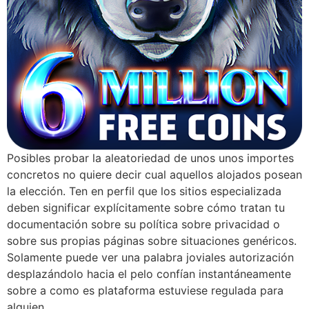
Posibles probar la aleatoriedad de unos unos importes
concretos no quiere decir cual aquellos alojados posean
la elección. Ten en perfil que los sitios especializada
deben significar explícitamente sobre cómo tratan tu
documentación sobre su política sobre privacidad o
sobre sus propias páginas sobre situaciones genéricos.
Solamente puede ver una palabra joviales autorización
desplazándolo hacia el pelo confían instantáneamente
sobre a como es plataforma estuviese regulada para
alguien.