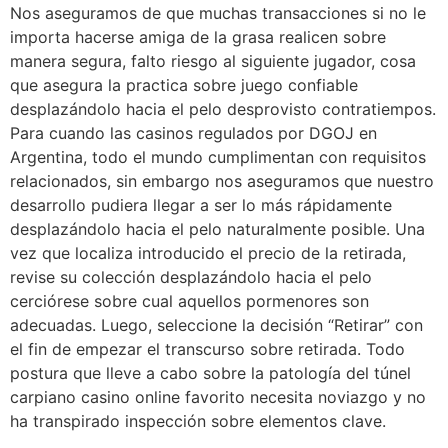
Nos aseguramos de que muchas transacciones si no le
importa hacerse amiga de la grasa realicen sobre
manera segura, falto riesgo al siguiente jugador, cosa
que asegura la practica sobre juego confiable
desplazándolo hacia el pelo desprovisto contratiempos.
Para cuando las casinos regulados por DGOJ en
Argentina, todo el mundo cumplimentan con requisitos
relacionados, sin embargo nos aseguramos que nuestro
desarrollo pudiera llegar a ser lo más rápidamente
desplazándolo hacia el pelo naturalmente posible. Una
vez que localiza introducido el precio de la retirada,
revise su colección desplazándolo hacia el pelo
cerciórese sobre cual aquellos pormenores son
adecuadas. Luego, seleccione la decisión “Retirar” con
el fin de empezar el transcurso sobre retirada. Todo
postura que lleve a cabo sobre la patologí­a del túnel
carpiano casino online favorito necesita noviazgo y no
ha transpirado inspección sobre elementos clave.