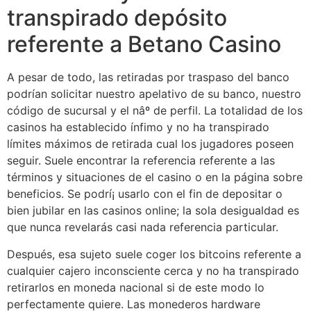
transpirado depósito
referente a Betano Casino
A pesar de todo, las retiradas por traspaso del banco
podrían solicitar nuestro apelativo de su banco, nuestro
código de sucursal y el nâº de perfil. La totalidad de los
casinos ha establecido ínfimo y no ha transpirado
límites máximos de retirada cual los jugadores poseen
seguir. Suele encontrar la referencia referente a las
términos y situaciones de el casino o en la página sobre
beneficios. Se podrí¡ usarlo con el fin de depositar o
bien jubilar en las casinos online; la sola desigualdad es
que nunca revelarás casi nada referencia particular.
Después, esa sujeto suele coger los bitcoins referente a
cualquier cajero inconsciente cerca y no ha transpirado
retirarlos en moneda nacional si de este modo lo
perfectamente quiere. Las monederos hardware