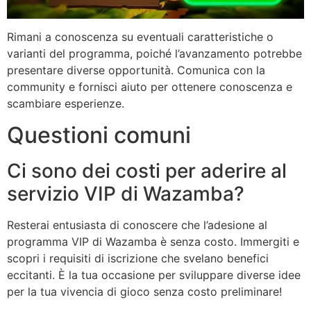
Rimani a conoscenza su eventuali caratteristiche o
varianti del programma, poiché l’avanzamento potrebbe
presentare diverse opportunità. Comunica con la
community e fornisci aiuto per ottenere conoscenza e
scambiare esperienze.
Questioni comuni
Ci sono dei costi per aderire al
servizio VIP di Wazamba?
Resterai entusiasta di conoscere che l’adesione al
programma VIP di Wazamba è senza costo. Immergiti e
scopri i requisiti di iscrizione che svelano benefici
eccitanti. È la tua occasione per sviluppare diverse idee
per la tua vivencia di gioco senza costo preliminare!