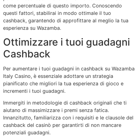
come percentuale di questo importo. Conoscendo
questi fattori, stabilirai in modo ottimale il tuo
cashback, garantendo di approfittare al meglio la tua
esperienza su Wazamba.
Ottimizzare i tuoi guadagni
Cashback
Per aumentare i tuoi guadagni in cashback su Wazamba
Italy Casino, è essenziale adottare un strategia
pianificato che migliori la tua esperienza di gioco e
incrementi i tuoi guadagni.
Immergiti in metodologie di cashback originali che ti
aiutano di massimizzare i premi senza fatica.
Innanzitutto, familiarizza con i requisiti e le clausole del
cashback del casinò per garantirti di non mancare
potenziali guadagni.