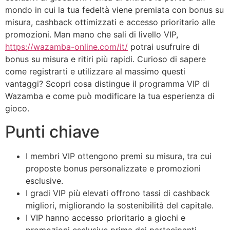
mondo in cui la tua fedeltà viene premiata con bonus su
misura, cashback ottimizzati e accesso prioritario alle
promozioni. Man mano che sali di livello VIP,
https://wazamba-online.com/it/
potrai usufruire di
bonus su misura e ritiri più rapidi. Curioso di sapere
come registrarti e utilizzare al massimo questi
vantaggi? Scopri cosa distingue il programma VIP di
Wazamba e come può modificare la tua esperienza di
gioco.
Punti chiave
I membri VIP ottengono premi su misura, tra cui
proposte bonus personalizzate e promozioni
esclusive.
I gradi VIP più elevati offrono tassi di cashback
migliori, migliorando la sostenibilità del capitale.
I VIP hanno accesso prioritario a giochi e
promozioni esclusive prima dei partecipanti