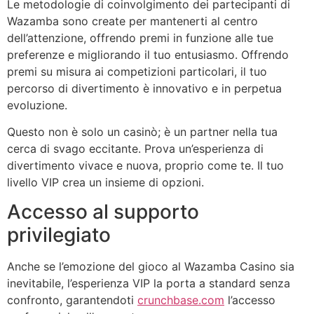
Le metodologie di coinvolgimento dei partecipanti di
Wazamba sono create per mantenerti al centro
dell’attenzione, offrendo premi in funzione alle tue
preferenze e migliorando il tuo entusiasmo. Offrendo
premi su misura ai competizioni particolari, il tuo
percorso di divertimento è innovativo e in perpetua
evoluzione.
Questo non è solo un casinò; è un partner nella tua
cerca di svago eccitante. Prova un’esperienza di
divertimento vivace e nuova, proprio come te. Il tuo
livello VIP crea un insieme di opzioni.
Accesso al supporto
privilegiato
Anche se l’emozione del gioco al Wazamba Casino sia
inevitabile, l’esperienza VIP la porta a standard senza
confronto, garantendoti
crunchbase.com
l’accesso