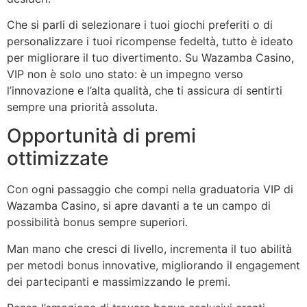
Che si parli di selezionare i tuoi giochi preferiti o di
personalizzare i tuoi ricompense fedeltà, tutto è ideato
per migliorare il tuo divertimento. Su Wazamba Casino,
VIP non è solo uno stato: è un impegno verso
l’innovazione e l’alta qualità, che ti assicura di sentirti
sempre una priorità assoluta.
Opportunità di premi
ottimizzate
Con ogni passaggio che compi nella graduatoria VIP di
Wazamba Casino, si apre davanti a te un campo di
possibilità bonus sempre superiori.
Man mano che cresci di livello, incrementa il tuo abilità
per metodi bonus innovative, migliorando il engagement
dei partecipanti e massimizzando le premi.