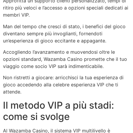
Approfitta un supporto clienti personalizzato, tempi di
ritiro più veloci e l’accesso a opzioni speciali dedicati ai
membri VIP.
Man del tempo che cresci di stato, i benefici del gioco
diventano sempre più invoglianti, fornendoti
un’esperienza di gioco eccitante e appagante.
Accogliendo l’avanzamento e muovendosi oltre le
opzioni standard, Wazamba Casino promette che il tuo
viaggio come socio VIP sarà indimenticabile.
Non ristretti a giocare: arricchisci la tua esperienza di
gioco accedendo alla celebre esperienza VIP che ti
attende.
Il metodo VIP a più stadi:
come si svolge
Al Wazamba Casino, il sistema VIP multilivello è