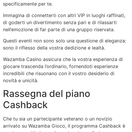
specificamente per te.
Immagina di connetterti con altri VIP in luoghi raffinati,
di goderti un divertimento senza pari e di rilassarti
nell’emozione di far parte di una gruppo riservata.
Questi eventi non sono solo una questione di eleganza:
sono il riflesso della vostra dedizione e lealtà.
Wazamba Casino assicura che la vostra esperienza di
giocare trascenda l’ordinario, fornendoti esperienze
incredibili che risuonano con il vostro desiderio di
novità e unicità.
Rassegna del piano
Cashback
Che tu sia un partecipante veterano o un novizio
arrivato su Wazamba Gioco, il programma Cashback è