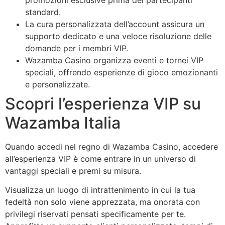
standard.
La cura personalizzata dell’account assicura un
supporto dedicato e una veloce risoluzione delle
domande per i membri VIP.
Wazamba Casino organizza eventi e tornei VIP
speciali, offrendo esperienze di gioco emozionanti
e personalizzate.
Scopri l’esperienza VIP su
Wazamba Italia
Quando accedi nel regno di Wazamba Casino, accedere
all’esperienza VIP è come entrare in un universo di
vantaggi speciali e premi su misura.
Visualizza un luogo di intrattenimento in cui la tua
fedeltà non solo viene apprezzata, ma onorata con
privilegi riservati pensati specificamente per te.