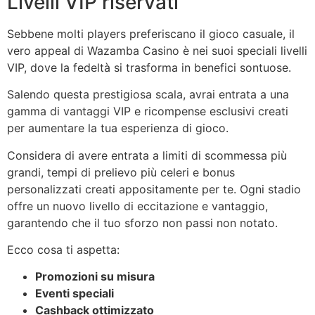
Livelli VIP riservati
Sebbene molti players preferiscano il gioco casuale, il
vero appeal di Wazamba Casino è nei suoi speciali livelli
VIP, dove la fedeltà si trasforma in benefici sontuose.
Salendo questa prestigiosa scala, avrai entrata a una
gamma di vantaggi VIP e ricompense esclusivi creati
per aumentare la tua esperienza di gioco.
Considera di avere entrata a limiti di scommessa più
grandi, tempi di prelievo più celeri e bonus
personalizzati creati appositamente per te. Ogni stadio
offre un nuovo livello di eccitazione e vantaggio,
garantendo che il tuo sforzo non passi non notato.
Ecco cosa ti aspetta:
Promozioni su misura
Eventi speciali
Cashback ottimizzato