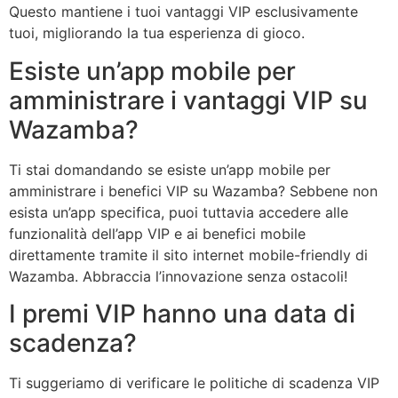
Questo mantiene i tuoi vantaggi VIP esclusivamente
tuoi, migliorando la tua esperienza di gioco.
Esiste un’app mobile per
amministrare i vantaggi VIP su
Wazamba?
Ti stai domandando se esiste un’app mobile per
amministrare i benefici VIP su Wazamba? Sebbene non
esista un’app specifica, puoi tuttavia accedere alle
funzionalità dell’app VIP e ai benefici mobile
direttamente tramite il sito internet mobile-friendly di
Wazamba. Abbraccia l’innovazione senza ostacoli!
I premi VIP hanno una data di
scadenza?
Ti suggeriamo di verificare le politiche di scadenza VIP