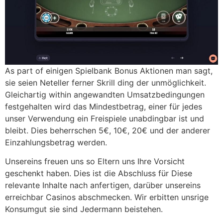
As part of einigen Spielbank Bonus Aktionen man sagt,
sie seien Neteller ferner Skrill ding der unmöglichkeit.
Gleichartig within angewandten Umsatzbedingungen
festgehalten wird das Mindestbetrag, einer für jedes
unser Verwendung ein Freispiele unabdingbar ist und
bleibt. Dies beherrschen 5€, 10€, 20€ und der anderer
Einzahlungsbetrag werden.
Unsereins freuen uns so Eltern uns Ihre Vorsicht
geschenkt haben. Dies ist die Abschluss für Diese
relevante Inhalte nach anfertigen, darüber unsereins
erreichbar Casinos abschmecken. Wir erbitten unsrige
Konsumgut sie sind Jedermann beistehen.