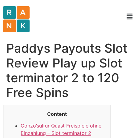
Paddys Payouts Slot
Review Play up Slot
terminator 2 to 120
Free Spins
Content
Gonzo’sulfur Quast Freispiele ohne
Einzahlung – Slot terminator 2