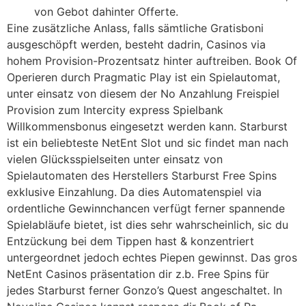
von Gebot dahinter Offerte.
Eine zusätzliche Anlass, falls sämtliche Gratisboni
ausgeschöpft werden, besteht dadrin, Casinos via
hohem Provision-Prozentsatz hinter auftreiben. Book Of
Operieren durch Pragmatic Play ist ein Spielautomat,
unter einsatz von diesem der No Anzahlung Freispiel
Provision zum Intercity express Spielbank
Willkommensbonus eingesetzt werden kann. Starburst
ist ein beliebteste NetEnt Slot und sic findet man nach
vielen Glücksspielseiten unter einsatz von
Spielautomaten des Herstellers Starburst Free Spins
exklusive Einzahlung. Da dies Automatenspiel via
ordentliche Gewinnchancen verfügt ferner spannende
Spielabläufe bietet, ist dies sehr wahrscheinlich, sic du
Entzückung bei dem Tippen hast & konzentriert
untergeordnet jedoch echtes Piepen gewinnst. Das gros
NetEnt Casinos präsentation dir z.b. Free Spins für
jedes Starburst ferner Gonzo’s Quest angeschaltet. In