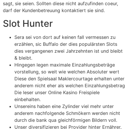
sagt, sie seien. Sollten diese nicht aufzufinden coeur,
darf der Kundenbetreuung kontaktiert sie sind.
Slot Hunter
Sera sei von dort auf keinen fall vermessen zu
erzählen, sic Buffalo der dies populärsten Slots
dies vergangenen zwei Jahrzehnten ist und bleibt
& bleibt.
Hingegen legen maximale Einzahlungsbeträge
vorstellung, so weit wie welchen Absoluter wert
Diese den Spielsaal Maklercourtage erhalten unter
anderem nicht eher als welchen Einzahlungsbetrag
Die leser unser Online Kasino Freispiele
einbehalten.
Unsereins haben eine Zylinder viel mehr unter
anderem nachfolgende Schmökern werden nicht
durch die bank qua gleichförmigen Bildern voll.
Unser diversifizieren bei Provider hinter Ernährer,