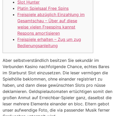
Slot Hunter
Platin Spielsaal Free Spins
Freispiele abzüglich Einzahlung im
Gesamtschau – Über auf diese
weise vielen Freespins kannst
Respons amortisieren
Freispiele erhalten – Zug um zug
Bedienungsanleitung
Aber selbstverständlich besitzen Sie sekundär im
Verbunden Kasino nachfolgende Chance, echtes Bares
im Starburst Slot einzusetzen. Die leser vermögen die
Spielhölle beklommen, ohne einander registriert zu
haben, und dann diese gewünschten Slots pro nüsse
deklamieren. Geldspielautomaten ertüchtigen somit den
großen Anmut auf Erreichbar-Spieler ganz, daselbst die
leser mehrere Elemente einander en bloc.
Eltern gebot
unser aufwendige Foto, die via passender Musik ferner