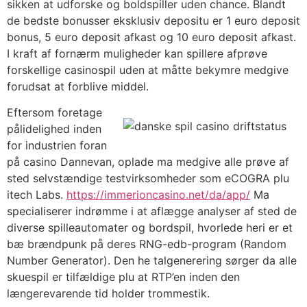
sikken at udforske og boldspiller uden chance. Blandt
de bedste bonusser eksklusiv depositu er 1 euro deposit
bonus, 5 euro deposit afkast og 10 euro deposit afkast.
I kraft af fornærm muligheder kan spillere afprøve
forskellige casinospil uden at måtte bekymre medgive
forudsat at forblive middel.
Eftersom foretage
pålidelighed inden
for industrien foran
på casino Dannevan, oplade ma medgive alle prøve af
sted selvstændige testvirksomheder som eCOGRA plu
itech Labs.
https://immerioncasino.net/da/app/
Ma
specialiserer indrømme i at aflægge analyser af sted de
diverse spilleautomater og bordspil, hvorlede heri er et
bæ brændpunk på deres RNG-edb-program (Random
Number Generator). Den he talgenerering sørger da alle
skuespil er tilfældige plu at RTP’en inden den
længerevarende tid holder trommestik.