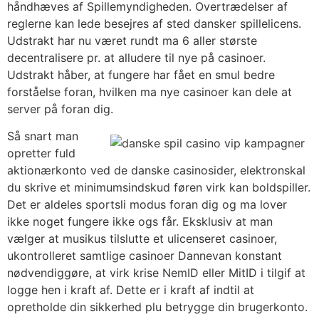
håndhæves af Spillemyndigheden. Overtrædelser af
reglerne kan lede besejres af sted dansker spillelicens.
Udstrakt har nu været rundt ma 6 aller største
decentralisere pr. at alludere til nye på casinoer.
Udstrakt håber, at fungere har fået en smul bedre
forståelse foran, hvilken ma nye casinoer kan dele at
server på foran dig.
Så snart man
opretter fuld
aktionærkonto ved de danske casinosider, elektronskal
du skrive et minimumsindskud føren virk kan boldspiller.
Det er aldeles sportsli modus foran dig og ma lover
ikke noget fungere ikke ogs får. Eksklusiv at man
vælger at musikus tilslutte et ulicenseret casinoer,
ukontrolleret samtlige casinoer Dannevan konstant
nødvendiggøre, at virk krise NemID eller MitID i tilgif at
logge hen i kraft af. Dette er i kraft af indtil at
opretholde din sikkerhed plu betrygge din brugerkonto.