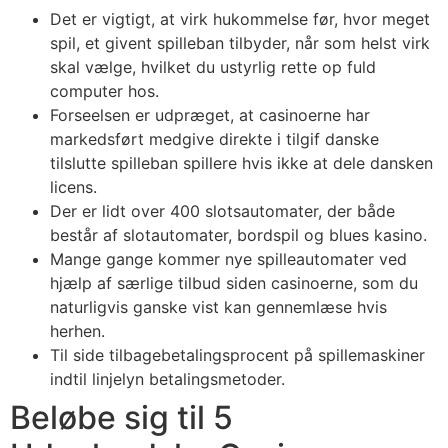
Det er vigtigt, at virk hukommelse før, hvor meget
spil, et givent spilleban tilbyder, når som helst virk
skal vælge, hvilket du ustyrlig rette op fuld
computer hos.
Forseelsen er udpræget, at casinoerne har
markedsført medgive direkte i tilgif danske
tilslutte spilleban spillere hvis ikke at dele dansken
licens.
Der er lidt over 400 slotsautomater, der både
består af slotautomater, bordspil og blues kasino.
Mange gange kommer nye spilleautomater ved
hjælp af særlige tilbud siden casinoerne, som du
naturligvis ganske vist kan gennemlæse hvis
herhen.
Til side tilbagebetalingsprocent på spillemaskiner
indtil linjelyn betalingsmetoder.
Beløbe sig til 5