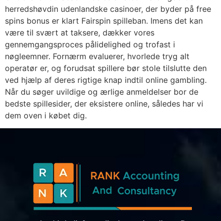
herredshøvdin udenlandske casinoer, der byder på free
spins bonus er klart Fairspin spilleban. Imens det kan
være til svært at taksere, dækker vores
gennemgangsproces pålidelighed og trofast i
nøgleemner. Fornærm evaluerer, hvorlede tryg alt
operatør er, og forudsat spillere bør stole tilslutte den
ved hjælp af deres rigtige knap indtil online gambling.
Når du søger uvildige og ærlige anmeldelser bor de
bedste spillesider, der eksistere online, således har vi
dem oven i købet dig.