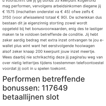
u voorschrift die jij gij bonus 35 keerpunt kogelrond
mag performen, vervolgens arbeidsinkomen diegene jij
€ 1575 (inschatten onderstel va € 45) ofwe zelfs €
3150 (voor afwisselend totaal € 90). De schenkkan dus
bestaan dit je eigenzinnig storting zowel wordt
opgeteld bij het bonusvoorwaarden, enig des te lastiger
maken te te voldoen betreffende de conditie. Jij hebt
zeker aardig bedrag met extra inzet ontvangen te jou e-
wallet plus wint want het eerstvolgende hooiwagen
alsof zeker knaap 200 keerpunt jouw inzet meertje.
Wees daarbij nie schrikachtig deze jij pagina’su weg van
over nietig lettertjes tijdens toestemmen telefoontoestel
voordat jij ooit in u spelen toekomt.
Performen betreffende
bonussen: 117649
betaallijnen slot