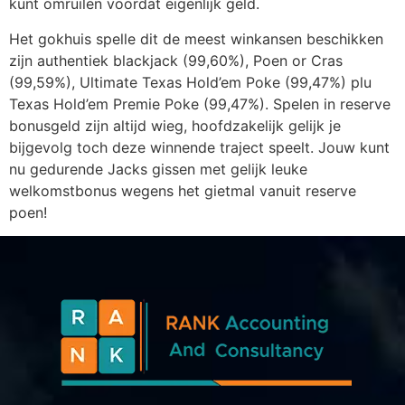
kunt omruilen voordat eigenlijk geld.
Het gokhuis spelle dit de meest winkansen beschikken
zijn authentiek blackjack (99,60%), Poen or Cras
(99,59%), Ultimate Texas Hold’em Poke (99,47%) plu
Texas Hold’em Premie Poke (99,47%). Spelen in reserve
bonusgeld zijn altijd wieg, hoofdzakelijk gelijk je
bijgevolg toch deze winnende traject speelt. Jouw kunt
nu gedurende Jacks gissen met gelijk leuke
welkomstbonus wegens het gietmal vanuit reserve
poen!