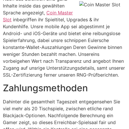
Inhalte inside das gewählten
Sprache angezeigt,
Coin Master
Slot
inbegriffen ihr Spieltitel, Upgrades & ihr
Kundenhilfe. Unsre mobile App sei abgestimmt je
Android- und iOS-Geräte und bietet eine reibungslose
Spielerfahrung, dabei unsre schnippen Eulersche
konstante-Wallet-Auszahlungen Deren Gewinne binnen
weniger Stunden bezahlt machen. Unsereins
vorbeigehen Wert nach Transparenz und angebot Ihnen
Zugang auf unsrige Unterstützungsdetails, samt unserer
SSL-Zertifizierung ferner unseren RNG-Prüfberichten.
Zahlungsmethoden
Dahinter die gesamtheit Tageszeit entgegensehen Sie
viel mehr als 20 Tischspiele, zwischen etliche rand
Blackjack-Optionen. Nachfolgende Berechnung ein
Gamer zeigt, so dieses Erreichbar-Spielsaal fair und