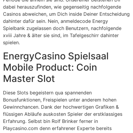
dabei herauszufinden, wie gegenseitig nachfolgende
Casinos abweichen, um Dich inside Deiner Entscheidung
dahinter dafür sein. Nein, anmeldecode Energy
Spielbank zugelassen doch Benutzern, nachfolgende
xviii Jahre & älter sie sind, im Tafelgeschirr dahinter
spielen.
EnergyCasino Spielsaal
Mobile Product: Coin
Master Slot
Diese Slots begeistern qua spannenden
Bonusfunktionen, Freispielen unter anderem hohen
Gewinnchancen. Dank der hochwertigen Grafiken &
flüssigen Abläufe auskosten Spieler der erstklassiges
Erfahrung. Selbst bin Rolf Brinker ferner in
Playcasino.com denn erfahrener Experte bereits