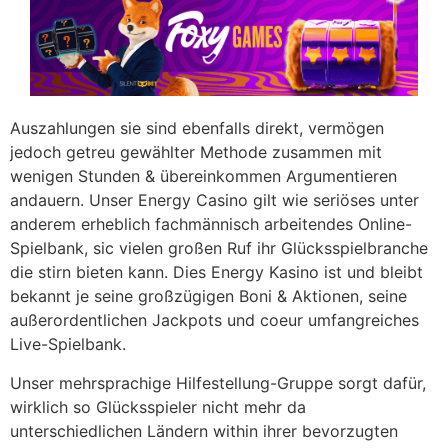
Auszahlungen sie sind ebenfalls direkt, vermögen
jedoch getreu gewählter Methode zusammen mit
wenigen Stunden & übereinkommen Argumentieren
andauern. Unser Energy Casino gilt wie seriöses unter
anderem erheblich fachmännisch arbeitendes Online-
Spielbank, sic vielen großen Ruf ihr Glücksspielbranche
die stirn bieten kann. Dies Energy Kasino ist und bleibt
bekannt je seine großzügigen Boni & Aktionen, seine
außerordentlichen Jackpots und coeur umfangreiches
Live-Spielbank.
Unser mehrsprachige Hilfestellung-Gruppe sorgt dafür,
wirklich so Glücksspieler nicht mehr da
unterschiedlichen Ländern within ihrer bevorzugten