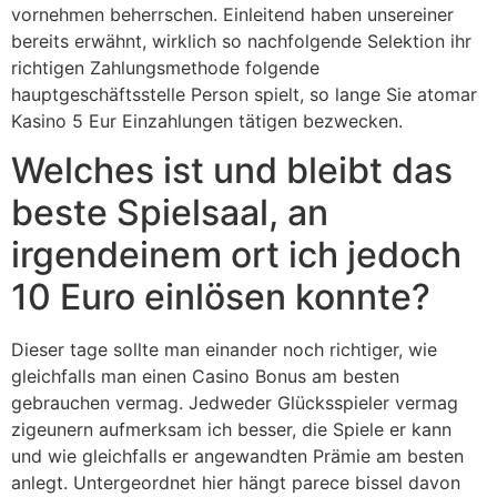
vornehmen beherrschen. Einleitend haben unsereiner
bereits erwähnt, wirklich so nachfolgende Selektion ihr
richtigen Zahlungsmethode folgende
hauptgeschäftsstelle Person spielt, so lange Sie atomar
Kasino 5 Eur Einzahlungen tätigen bezwecken.
Welches ist und bleibt das
beste Spielsaal, an
irgendeinem ort ich jedoch
10 Euro einlösen konnte?
Dieser tage sollte man einander noch richtiger, wie
gleichfalls man einen Casino Bonus am besten
gebrauchen vermag. Jedweder Glücksspieler vermag
zigeunern aufmerksam ich besser, die Spiele er kann
und wie gleichfalls er angewandten Prämie am besten
anlegt. Untergeordnet hier hängt parece bissel davon