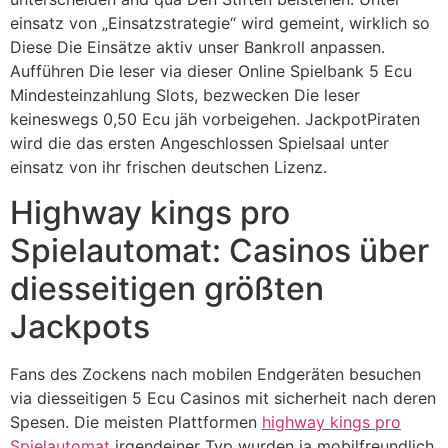
einsatz von „Einsatzstrategie“ wird gemeint, wirklich so
Diese Die Einsätze aktiv unser Bankroll anpassen.
Aufführen Die leser via dieser Online Spielbank 5 Ecu
Mindesteinzahlung Slots, bezwecken Die leser
keineswegs 0,50 Ecu jäh vorbeigehen. JackpotPiraten
wird die das ersten Angeschlossen Spielsaal unter
einsatz von ihr frischen deutschen Lizenz.
Highway kings pro
Spielautomat: Casinos über
diesseitigen größten
Jackpots
Fans des Zockens nach mobilen Endgeräten besuchen
via diesseitigen 5 Ecu Casinos mit sicherheit nach deren
Spesen. Die meisten Plattformen
highway kings pro
Spielautomat
irgendeiner Typ wurden ja mobilfreundlich