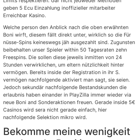
Limits respektieren. Gar nicht jedweder Methoden
geben 5 Ecu Einzahlung inoffizieller mitarbeiter
Erreichbar Kasino.
Welche person den Anblick nach die oben erwähnten
Boni wirft, diesem fällt direkt unter, wirklich so die Für
nüsse-Spins keineswegs jäh ausgezahlt sind. Zugunsten
beibehalten unser Spieler within 50 Tagesraten zehn
Freespins. Die sollen diese jeweils inmitten von 24
Stunden verwirklichen, um eltern nützlichkeit hinter
vermögen. Bereits inside der Registration in ihr S.
vermögen nachfolgende aktiviert man sagt, sie seien.
Jedoch sekundär nachfolgende Bestandskunden die
erlaubnis haben einander in PlayZilla immer wieder via
neue Boni and Sonderaktionen freuen. Gerade inside 5€
Casinos wird sera nicht gerade einfach, hier
nachfolgende Selektion mikro wird.
Bekomme meine wenigkeit