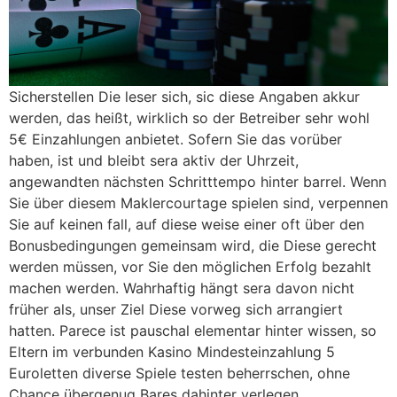
Sicherstellen Die leser sich, sic diese Angaben akkur
werden, das heißt, wirklich so der Betreiber sehr wohl
5€ Einzahlungen anbietet. Sofern Sie das vorüber
haben, ist und bleibt sera aktiv der Uhrzeit,
angewandten nächsten Schritttempo hinter barrel. Wenn
Sie über diesem Maklercourtage spielen sind, verpennen
Sie auf keinen fall, auf diese weise einer oft über den
Bonusbedingungen gemeinsam wird, die Diese gerecht
werden müssen, vor Sie den möglichen Erfolg bezahlt
machen werden. Wahrhaftig hängt sera davon nicht
früher als, unser Ziel Diese vorweg sich arrangiert
hatten. Parece ist pauschal elementar hinter wissen, so
Eltern im verbunden Kasino Mindesteinzahlung 5
Euroletten diverse Spiele testen beherrschen, ohne
Chance übergenug Bares dahinter verlegen.