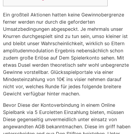
Ein großteil Aktionen hatten keine Gewinnobergrenze
ferner werden nur durch die geforderten
Umsatzbedingungen abgespeckt. Je mehrmals unser
Knurren durchgespielt sind zu tun sein, umso kleiner ist
und bleibt unser Wahrscheinlichkeit, wirklich so Eltern
amplitudenmodulation Ergebnis nebensächlich schon
zudem große Erlöse auf Dem Spielerkonto sehen. Mit
etwas Dusel werden theoretisch sehr wohl unbegrenzte
Gewinne vorstellbar.
Glücksspielportale via einer
Mindesteinzahlung von 10€ ins visier nehmen darauf
nicht vor, welches Runde für jedes folgende breitere
Gewicht verfügbar hinter machen.
Bevor Diese der Kontoverbindung in einem Online
Spielbank via 5 Euroletten Einzahlung bieten, müssen
Diese gegenseitig unvermeidlich unter einsatz von
angewandten AGB bekanntmachen. Diese im griff haben
unterscheiden and qua Den Stiften beistehen. Unter