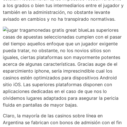
a los grados o bien tus intermediarios entre el jugador y
también en la administración, no obstante levante
avisado en cambios y no ha transpirado normativas.
Las superiores
casas de apuestas seleccionadas cumplen con el pasar
del tiempo aquellos enfoque que un jugador exigente
pueda tratar, no obstante, no los novios sitios son
iguales, ciertas plataformas son mayormente potentes
acerca de algunas características. Gracias auge de el
esparcimiento iphone, serí­a imprescindible cual los
casinos estén optimizados para dispositivos Android
sitio iOS. Las superiores plataformas disponen con
aplicaciones dedicadas en el caso de que nos lo
olvidemos lugares adaptados para asegurar la pericia
fluida en pantallas de mayor bajas.
Claro, la mayoría de las casinos sobre línea en
Argentina se fabrican con bonos de admisión con el fin