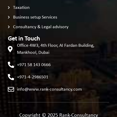
Taxation
Business setup Services
Consultancy & Legal advisory
Get in Touch
Office 4W3, 4th Floor, AI Fardan Building,
Mankhool, Dubai
+971 58 143 0666
+971-4-2986501
info@www.rank-consultancy.com
Copyright © 2025 Rank-Consultancy