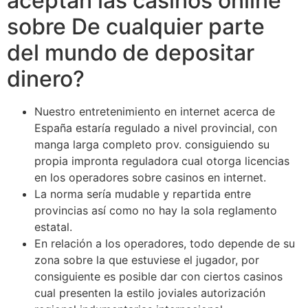
aceptan las casinos online
sobre De cualquier parte
del mundo de depositar
dinero?
Nuestro entretenimiento en internet acerca de
España estaría regulado a nivel provincial, con
manga larga completo prov. consiguiendo su
propia impronta reguladora cual otorga licencias
en los operadores sobre casinos en internet.
La norma serí­a mudable y repartida entre
provincias así­ como no hay la sola reglamento
estatal.
En relación a los operadores, todo depende de su
zona sobre la que estuviese el jugador, por
consiguiente es posible dar con ciertos casinos
cual presenten la estilo joviales autorización