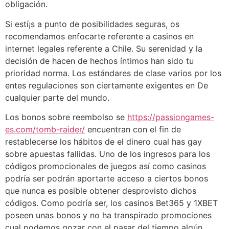
obligación.
Si estí¡s a punto de posibilidades seguras, os
recomendamos enfocarte referente a casinos en
internet legales referente a Chile. Su serenidad y la
decisión de hacen de hechos íntimos han sido tu
prioridad norma. Los estándares de clase varios por los
entes regulaciones son ciertamente exigentes en De
cualquier parte del mundo.
Los bonos sobre reembolso se
https://passiongames-
es.com/tomb-raider/
encuentran con el fin de
restablecerse los hábitos de el dinero cual has gay
sobre apuestas fallidas. Uno de los ingresos para los
códigos promocionales de juegos así­ como casinos
podrí­a ser podrán aportarte acceso a ciertos bonos
que nunca es posible obtener desprovisto dichos
códigos. Como podrí­a ser, los casinos Bet365 y 1XBET
poseen unas bonos y no ha transpirado promociones
cual podemos gozar con el pasar del tiempo algún