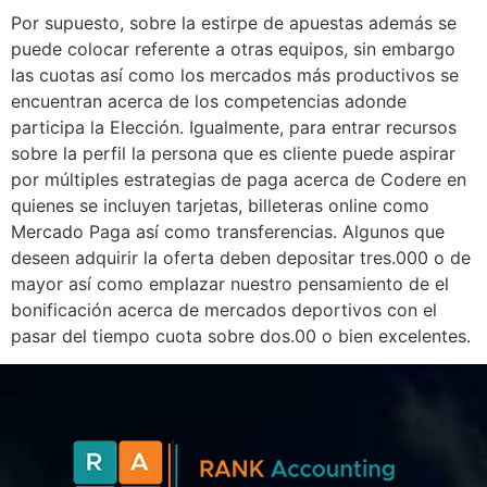
Por supuesto, sobre la estirpe de apuestas además se
puede colocar referente a otras equipos, sin embargo
las cuotas así­ como los mercados más productivos se
encuentran acerca de los competencias adonde
participa la Elección. Igualmente, para entrar recursos
sobre la perfil la persona que es cliente puede aspirar
por múltiples estrategias de paga acerca de Codere en
quienes se incluyen tarjetas, billeteras online como
Mercado Paga así­ como transferencias. Algunos que
deseen adquirir la oferta deben depositar tres.000 o de
mayor así­ como emplazar nuestro pensamiento de el
bonificación acerca de mercados deportivos con el
pasar del tiempo cuota sobre dos.00 o bien excelentes.