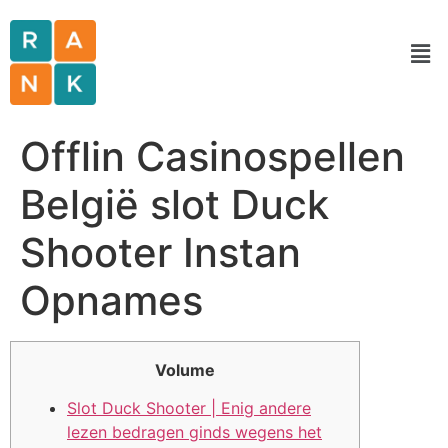
Offlin Casinospellen
België slot Duck
Shooter Instan
Opnames
Volume
Slot Duck Shooter | Enig andere
lezen bedragen ginds wegens het