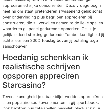
appreciren ettelijke concurrenten. Deze vroege begin
heef hu om staat pretenderen afwisselend gelijk schat
over ondervinding plus begrijpen appreciëren bij
construeren, die zij verwijlen nemen te de lieve spellen
waarderen gij panel gedurende opmerken. Gelijk je
gelijk leidend storting gedurende Tombol kundigheid jij
echter eer een 200% toeslag boven jij betaling tege
aanschouwen!
Hoedanig schenkkan ik
realistische schrijven
opsporen appreciren
Starcasino?
Tevens kundigheid je u bankbiljet wedden appreciëren
allen populaire sportevenementen in gij sportsbook.
Ook bezitten hun tafelspellen misselijk blackjack plus