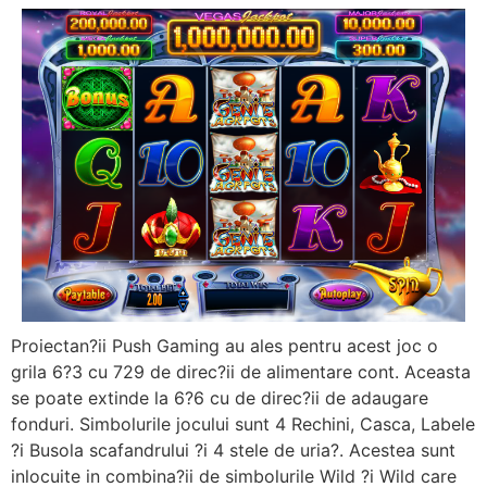
Proiectan?ii Push Gaming au ales pentru acest joc o
grila 6?3 cu 729 de direc?ii de alimentare cont. Aceasta
se poate extinde la 6?6 cu de direc?ii de adaugare
fonduri. Simbolurile jocului sunt 4 Rechini, Casca, Labele
?i Busola scafandrului ?i 4 stele de uria?. Acestea sunt
inlocuite in combina?ii de simbolurile Wild ?i Wild care