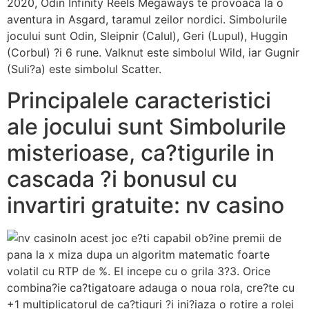
2020, Odin Infinity Reels Megaways te provoaca la o
aventura in Asgard, taramul zeilor nordici. Simbolurile
jocului sunt Odin, Sleipnir (Calul), Geri (Lupul), Huggin
(Corbul) ?i 6 rune. Valknut este simbolul Wild, iar Gugnir
(Suli?a) este simbolul Scatter.
Principalele caracteristici
ale jocului sunt Simbolurile
misterioase, ca?tigurile in
cascada ?i bonusul cu
invartiri gratuite: nv casino
In acest joc e?ti capabil ob?ine premii de
pana la x miza dupa un algoritm matematic foarte
volatil cu RTP de %. El incepe cu o grila 3?3. Orice
combina?ie ca?tigatoare adauga o noua rola, cre?te cu
+1 multiplicatorul de ca?tiguri ?i ini?iaza o rotire a rolei