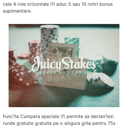
cele 4 role orizontale i?i aduc 5 sau 10 rotiri bonus
suplimentare.
Func?ia Cumpara speciala i?i permite sa declan?ezi
runde gratuite gratuite pe o singura grila pentru 75x