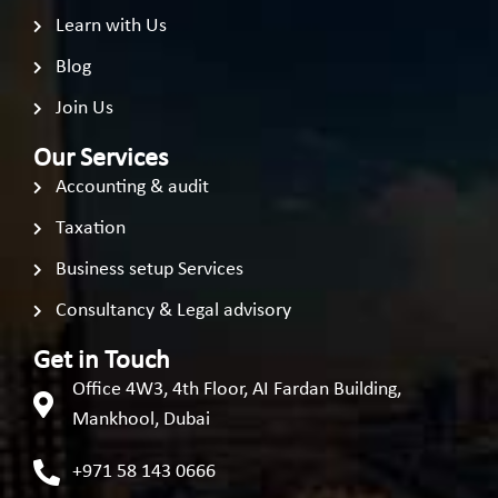
Learn with Us
Blog
Join Us
Our Services
Accounting & audit
Taxation
Business setup Services
Consultancy & Legal advisory
Get in Touch
Office 4W3, 4th Floor, AI Fardan Building,
Mankhool, Dubai
+971 58 143 0666