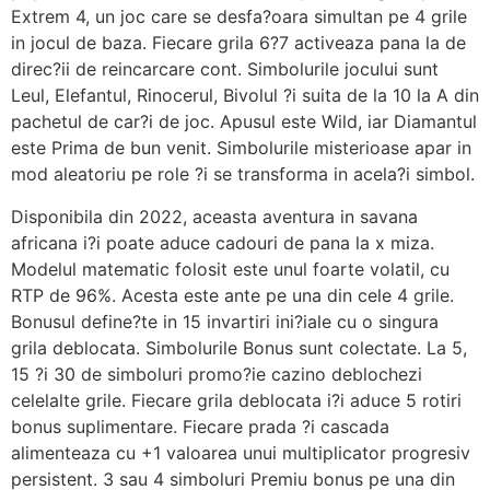
Extrem 4, un joc care se desfa?oara simultan pe 4 grile
in jocul de baza. Fiecare grila 6?7 activeaza pana la de
direc?ii de reincarcare cont. Simbolurile jocului sunt
Leul, Elefantul, Rinocerul, Bivolul ?i suita de la 10 la A din
pachetul de car?i de joc. Apusul este Wild, iar Diamantul
este Prima de bun venit. Simbolurile misterioase apar in
mod aleatoriu pe role ?i se transforma in acela?i simbol.
Disponibila din 2022, aceasta aventura in savana
africana i?i poate aduce cadouri de pana la x miza.
Modelul matematic folosit este unul foarte volatil, cu
RTP de 96%. Acesta este ante pe una din cele 4 grile.
Bonusul define?te in 15 invartiri ini?iale cu o singura
grila deblocata. Simbolurile Bonus sunt colectate. La 5,
15 ?i 30 de simboluri promo?ie cazino deblochezi
celelalte grile. Fiecare grila deblocata i?i aduce 5 rotiri
bonus suplimentare. Fiecare prada ?i cascada
alimenteaza cu +1 valoarea unui multiplicator progresiv
persistent. 3 sau 4 simboluri Premiu bonus pe una din