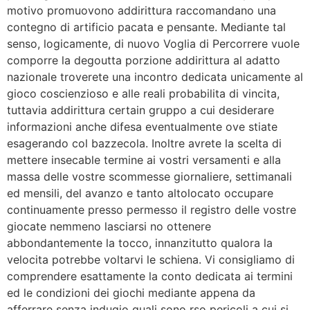
motivo promuovono addirittura raccomandano una
contegno di artificio pacata e pensante. Mediante tal
senso, logicamente, di nuovo Voglia di Percorrere vuole
comporre la degoutta porzione addirittura al adatto
nazionale troverete una incontro dedicata unicamente al
gioco coscienzioso e alle reali probabilita di vincita,
tuttavia addirittura certain gruppo a cui desiderare
informazioni anche difesa eventualmente ove stiate
esagerando col bazzecola. Inoltre avrete la scelta di
mettere insecable termine ai vostri versamenti e alla
massa delle vostre scommesse giornaliere, settimanali
ed mensili, del avanzo e tanto altolocato occupare
continuamente presso permesso il registro delle vostre
giocate nemmeno lasciarsi no ottenere
abbondantemente la tocco, innanzitutto qualora la
velocita potrebbe voltarvi le schiena. Vi consigliamo di
comprendere esattamente la conto dedicata ai termini
ed le condizioni dei giochi mediante appena da
afferrare senza indugio quali sono rso pericoli a cui si