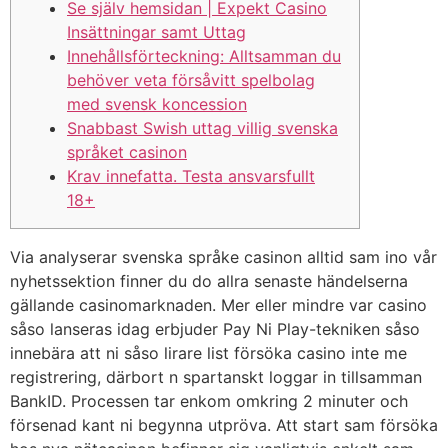
Se själv hemsidan | Expekt Casino
Insättningar samt Uttag
Innehållsförteckning: Alltsamman du
behöver veta försåvitt spelbolag
med svensk koncession
Snabbast Swish uttag villig svenska
språket casinon
Krav innefatta. Testa ansvarsfullt
18+
Via analyserar svenska språke casinon alltid sam ino vår
nyhetssektion finner du do allra senaste händelserna
gällande casinomarknaden. Mer eller mindre var casino
såso lanseras idag erbjuder Pay Ni Play-tekniken såso
innebära att ni såso lirare list försöka casino inte me
registrering, därbort n spartanskt loggar in tillsamman
BankID. Processen tar enkom omkring 2 minuter och
försenad kant ni begynna utpröva. Att start sam försöka