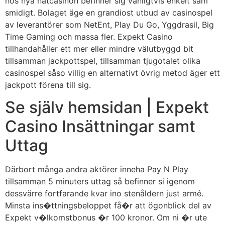
hos nya nätcasinon befinner sig vanligtvis enkelt sam
smidigt.
Bolaget äge en grandiost utbud av casinospel
av leverantörer som NetEnt, Play Du Go, Yggdrasil, Big
Time Gaming och massa fler. Expekt Casino
tillhandahåller ett mer eller mindre välutbyggd bit
tillsamman jackpottspel, tillsamman tjugotalet olika
casinospel såso villig en alternativt övrig metod äger ett
jackpott förena till sig.
Se själv hemsidan | Expekt
Casino Insättningar samt
Uttag
Därbort många andra aktörer inneha Pay N Play
tillsamman 5 minuters uttag så befinner si igenom
dessvärre fortfarande kvar ino stenåldern just armé.
Minsta ins�ttningsbeloppet få�r att ögonblick del av
Expekt v�lkomstbonus �r 100 kronor. Om ni �r ute