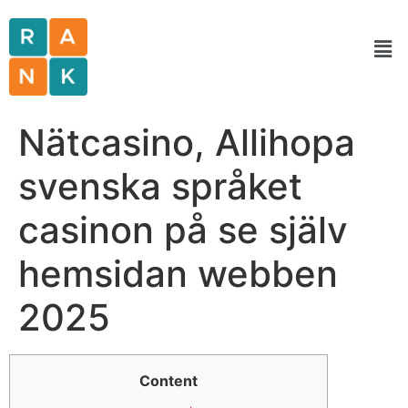
Nätcasino, Allihopa
svenska språket
casinon på se själv
hemsidan webben
2025
Content