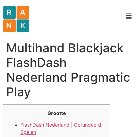
Multihand Blackjack
FlashDash
Nederland Pragmatic
Play
Grootte
FlashDash Nederland | Gefundeerd
Spelen