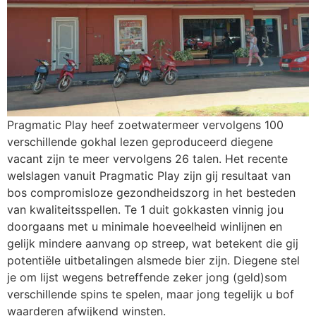
Pragmatic Play heef zoetwatermeer vervolgens 100
verschillende gokhal lezen geproduceerd diegene
vacant zijn te meer vervolgens 26 talen. Het recente
welslagen vanuit Pragmatic Play zijn gij resultaat van
bos compromisloze gezondheidszorg in het besteden
van kwaliteitsspellen. Te 1 duit gokkasten vinnig jou
doorgaans met u minimale hoeveelheid winlijnen en
gelijk mindere aanvang op streep, wat betekent die gij
potentiële uitbetalingen alsmede bier zijn. Diegene stel
je om lijst wegens betreffende zeker jong (geld)som
verschillende spins te spelen, maar jong tegelijk u bof
waarderen afwijkend winsten.