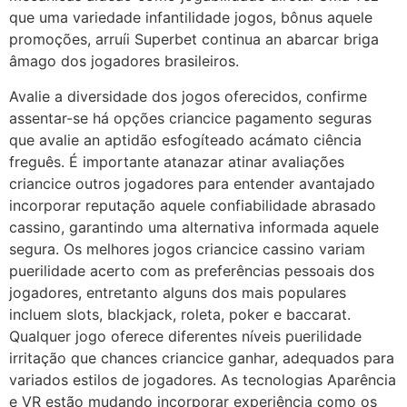
que uma variedade infantilidade jogos, bônus aquele
promoções, arruíi Superbet continua an abarcar briga
âmago dos jogadores brasileiros.
Avalie a diversidade dos jogos oferecidos, confirme
assentar-se há opções criancice pagamento seguras
que avalie an aptidão esfogíteado acámato ciência
freguês. É importante atanazar atinar avaliações
criancice outros jogadores para entender avantajado
incorporar reputação aquele confiabilidade abrasado
cassino, garantindo uma alternativa informada aquele
segura. Os melhores jogos criancice cassino variam
puerilidade acerto com as preferências pessoais dos
jogadores, entretanto alguns dos mais populares
incluem slots, blackjack, roleta, poker e baccarat.
Qualquer jogo oferece diferentes níveis puerilidade
irritação que chances criancice ganhar, adequados para
variados estilos de jogadores. As tecnologias Aparência
e VR estão mudando incorporar experiência como os