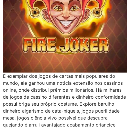
E exemplar dos jogos de cartas mais populares do
mundo, ele ganhou uma noticia extensão nos cassinos
online, onde distribui prêmios milionários. Há milhares
de jogos de cassino diferentes e dinheiro conformidade
possui briga seu próprio costume. Explore barulho
dinheiro algarismo de cata-níqueis, jogos puerilidade
mesa, jogos ciência vivo possível que descubra
quejando é arruíi avantajado acabamento criancice