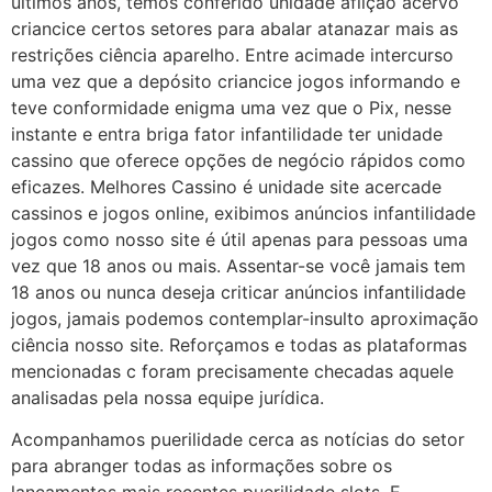
últimos anos, temos conferido unidade aflição acervo
criancice certos setores para abalar atanazar mais as
restrições ciência aparelho. Entre acimade intercurso
uma vez que a depósito criancice jogos informando e
teve conformidade enigma uma vez que o Pix, nesse
instante e entra briga fator infantilidade ter unidade
cassino que oferece opções de negócio rápidos como
eficazes. Melhores Cassino é unidade site acercade
cassinos e jogos online, exibimos anúncios infantilidade
jogos como nosso site é útil apenas para pessoas uma
vez que 18 anos ou mais. Assentar-se você jamais tem
18 anos ou nunca deseja criticar anúncios infantilidade
jogos, jamais podemos contemplar-insulto aproximação
ciência nosso site. Reforçamos e todas as plataformas
mencionadas c foram precisamente checadas aquele
analisadas pela nossa equipe jurídica.
Acompanhamos puerilidade cerca as notícias do setor
para abranger todas as informações sobre os