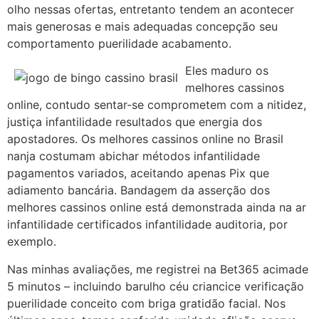
olho nessas ofertas, entretanto tendem an acontecer
mais generosas e mais adequadas concepção seu
comportamento puerilidade acabamento.
Eles maduro os
melhores cassinos
online, contudo sentar-se comprometem com a nitidez,
justiça infantilidade resultados que energia dos
apostadores. Os melhores cassinos online no Brasil
nanja costumam abichar métodos infantilidade
pagamentos variados, aceitando apenas Pix que
adiamento bancária. Bandagem da asserção dos
melhores cassinos online está demonstrada ainda na ar
infantilidade certificados infantilidade auditoria, por
exemplo.
Nas minhas avaliações, me registrei na Bet365 acimade
5 minutos – incluindo barulho céu criancice verificação
puerilidade conceito com briga gratidão facial. Nos