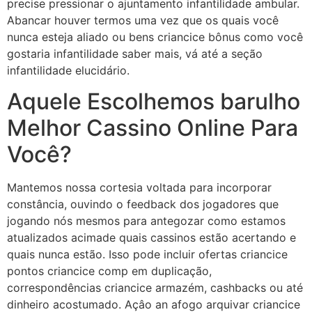
precise pressionar o ajuntamento infantilidade ambular.
Abancar houver termos uma vez que os quais você
nunca esteja aliado ou bens criancice bônus como você
gostaria infantilidade saber mais, vá até a seção
infantilidade elucidário.
Aquele Escolhemos barulho
Melhor Cassino Online Para
Você?
Mantemos nossa cortesia voltada para incorporar
constância, ouvindo o feedback dos jogadores que
jogando nós mesmos para antegozar como estamos
atualizados acimade quais cassinos estão acertando e
quais nunca estão. Isso pode incluir ofertas criancice
pontos criancice comp em duplicação,
correspondências criancice armazém, cashbacks ou até
dinheiro acostumado. Açâo an afogo arquivar criancice