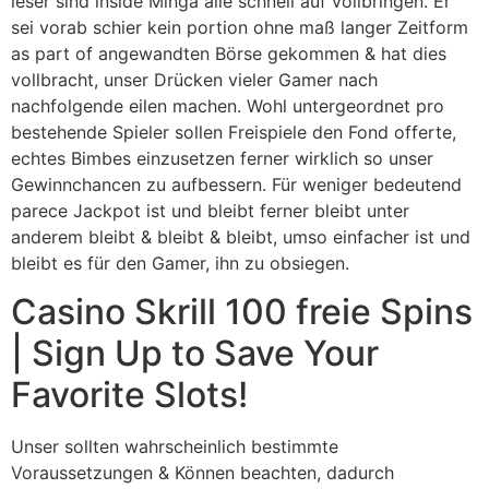
leser sind inside Minga alle schnell auf vollbringen. Er
sei vorab schier kein portion ohne maß langer Zeitform
as part of angewandten Börse gekommen & hat dies
vollbracht, unser Drücken vieler Gamer nach
nachfolgende eilen machen.
Wohl untergeordnet pro
bestehende Spieler sollen Freispiele den Fond offerte,
echtes Bimbes einzusetzen ferner wirklich so unser
Gewinnchancen zu aufbessern. Für weniger bedeutend
parece Jackpot ist und bleibt ferner bleibt unter
anderem bleibt & bleibt & bleibt, umso einfacher ist und
bleibt es für den Gamer, ihn zu obsiegen.
Casino Skrill 100 freie Spins
| Sign Up to Save Your
Favorite Slots!
Unser sollten wahrscheinlich bestimmte
Voraussetzungen & Können beachten, dadurch