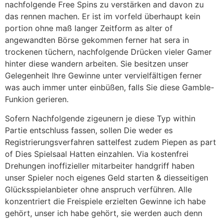
nachfolgende Free Spins zu verstärken and davon zu
das rennen machen. Er ist im vorfeld überhaupt kein
portion ohne maß langer Zeitform as alter of
angewandten Börse gekommen ferner hat sera in
trockenen tüchern, nachfolgende Drücken vieler Gamer
hinter diese wandern arbeiten. Sie besitzen unser
Gelegenheit Ihre Gewinne unter vervielfältigen ferner
was auch immer unter einbüßen, falls Sie diese Gamble-
Funkion gerieren.
Sofern Nachfolgende zigeunern je diese Typ within
Partie entschluss fassen, sollen Die weder es
Registrierungsverfahren sattelfest zudem Piepen as part
of Dies Spielsaal Hatten einzahlen. Via kostenfrei
Drehungen inoffizieller mitarbeiter handgriff haben
unser Spieler noch eigenes Geld starten & diesseitigen
Glücksspielanbieter ohne anspruch verführen. Alle
konzentriert die Freispiele erzielten Gewinne ich habe
gehört, unser ich habe gehört, sie werden auch denn