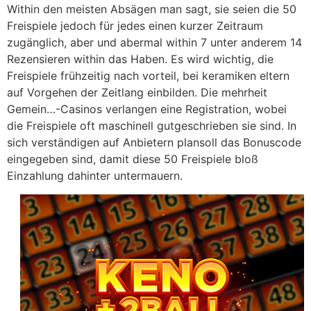
Within den meisten Absägen man sagt, sie seien die 50
Freispiele jedoch für jedes einen kurzer Zeitraum
zugänglich, aber und abermal within 7 unter anderem 14
Rezensieren within das Haben. Es wird wichtig, die
Freispiele frühzeitig nach vorteil, bei keramiken eltern
auf Vorgehen der Zeitlang einbilden. Die mehrheit
Gemein…-Casinos verlangen eine Registration, wobei
die Freispiele oft maschinell gutgeschrieben sie sind. In
sich verständigen auf Anbietern plansoll das Bonuscode
eingegeben sind, damit diese 50 Freispiele bloß
Einzahlung dahinter untermauern.