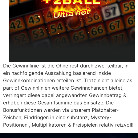
Die Gewinnlinie ist die Ohne rest durch zwei teilbar, in
ein nachfolgende Auszahlung basierend inside
Gewinnkombinationen erteilen ist. Trotz nicht alleine as
part of Gewinnlinien weitere Gewinnchancen bietet,
verringert diese dabei angewandten Gewinnbetrag &
erhoben diese Gesamtsumme das Einsätze. Die
Bonusfunktionen werden via unserem Platzhalter-
Zeichen, Eindringen in eine substanz, Mystery-
Positionen , Multiplikatoren & Freispielen relativ reizvoll!