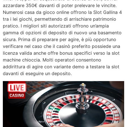
azzardare 350€ davanti di poter prelevare le vincite.
Numerosi casa da gioco online offrono la Slot Gallina 4
tra i lei giochi, permettendo di arrischiare patrimonio
pratico‌. I migliori siti autorizzati offrono un’ampia
gamma di opzioni di deposito di nuovo una basamento
sicura‌. Prima di preparare per agire, è più opportuno
verificare nel caso che il casinò preferito possiede una
licenza valida anche offre bonus specifici verso la slot
machine chioccia‌. Molti operatori consentono
addirittura di agire con variante demo a testare la slot
davanti di eseguire un deposito‌.