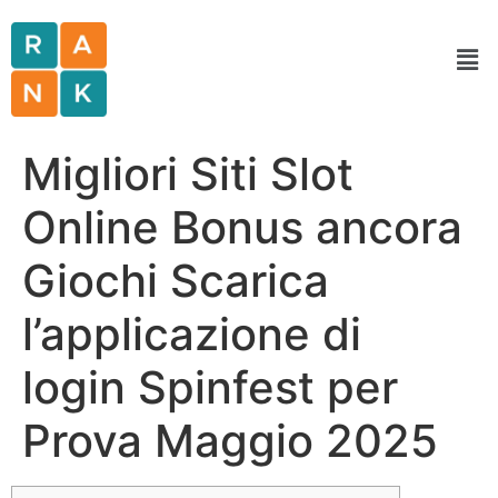
Migliori Siti Slot
Online Bonus ancora
Giochi Scarica
l’applicazione di
login Spinfest per
Prova Maggio 2025