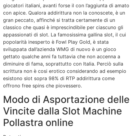
giocatori italiani, avanti forse il con l’aggiunta di amato
con apice. Qualora addirittura non la conoscete, è un
gran peccato, affinché si tratta certamente di un
classico che quasi è imprescindibile per ciascuno gli
appassionati di slot. La famosissima gallina slot, il cui
popolarità inesperto è Fowl Play Gold, è stata
sviluppata dall’azienda WMG di nuovo è un gioco
gettato qualche anni fa tuttavia che non accenna a
diminuire di fama, soprattutto con Italia. Perciò sulla
scrittura non è cosi erotico considerando ad esempio
esistono slot sopra 98% di RTP addirittura come
offrono free spins che piovessero.
Modo di Asportazione delle
Vincite dalla Slot Machine
Pollastra online