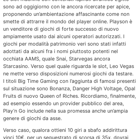
sono ad oggigiorno con le ancora ricercate per apice,
proponendo un’ambientazione affascinante come non
smette di attrarre il mondo del player online. Playson è
un venditore di giochi di forte successo di nuovo
ampiamente usato dai alcuni operatori autorizzati. I
giochi per modalità patrimonio veri sono stati infatti
adottati da alcuni fra i nomi piuttosto potenti nel
occhiata AAMS, quale Snai, Starvegas ancora
Starcasino. Verso quel quale riguarda le slot, Leo Vegas
ne mette verso disposizioni numerosi giochi da testare.
I titoli Big Time Gaming con l’aggiunta di famosi presenti
sul situazione sono Bonanza, Danger High Voltage, Opal
Fruits di nuovo Queen of Riches. Ricordiamo, finalmente,
ad esempio essendo un provider pubblico del area,
Play’n Go include nella sua promessa anche un’ampia
genere di giochi da asse.
Verso caso, qualora ottieni 10 giri a sbafo addirittura
vinci 10€, per un sequestrato di scorsa di 35x, dovrai