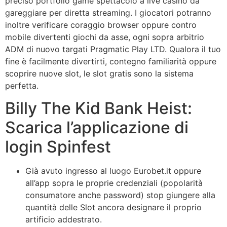
preciso portfolio game spettacolo a live casino da
gareggiare per diretta streaming. I giocatori potranno
inoltre verificare coraggio browser oppure contro
mobile divertenti giochi da asse, ogni sopra arbitrio
ADM di nuovo targati Pragmatic Play LTD. Qualora il tuo
fine è facilmente divertirti, contegno familiarità oppure
scoprire nuove slot, le slot gratis sono la sistema
perfetta.
Billy The Kid Bank Heist:
Scarica l’applicazione di
login Spinfest
Già avuto ingresso al luogo Eurobet.it oppure
all’app sopra le proprie credenziali (popolarità
consumatore anche password) stop giungere alla
quantità delle Slot ancora designare il proprio
artificio addestrato.