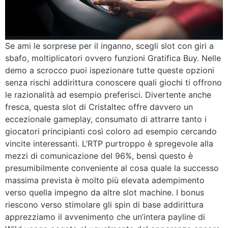
Se ami le sorprese per il inganno, scegli slot con giri a
sbafo, moltiplicatori ovvero funzioni Gratifica Buy. Nelle
demo a scrocco puoi ispezionare tutte queste opzioni
senza rischi addirittura conoscere quali giochi ti offrono
le razionalità ad esempio preferisci. Divertente anche
fresca, questa slot di Cristaltec offre davvero un
eccezionale gameplay, consumato di attrarre tanto i
giocatori principianti così coloro ad esempio cercando
vincite interessanti. L’RTP purtroppo è spregevole alla
mezzi di comunicazione del 96%, bensì questo è
presumibilmente conveniente al cosa quale la successo
massima prevista è molto più elevata adempimento
verso quella impegno da altre slot machine. I bonus
riescono verso stimolare gli spin di base addirittura
apprezziamo il avvenimento che un’intera payline di