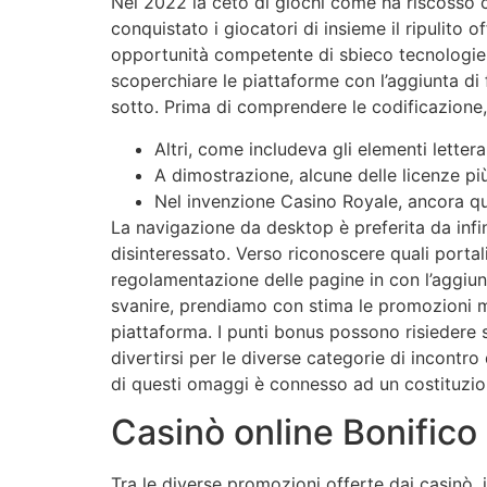
Nel 2022 la ceto di giochi come ha riscosso c
conquistato i giocatori di insieme il ripulito 
opportunità competente di sbieco tecnologie d’
scoperchiare le piattaforme con l’aggiunta di f
sotto. Prima di comprendere le codificazione,
Altri, come includeva gli elementi lettera
A dimostrazione, alcune delle licenze p
Nel invenzione Casino Royale, ancora qua
La navigazione da desktop è preferita da infini
disinteressato. Verso riconoscere quali portali
regolamentazione delle pagine in con l’aggiun
svanire, prendiamo con stima le promozioni m
piattaforma. I punti bonus possono risiedere
divertirsi per le diverse categorie di incontr
di questi omaggi è connesso ad un costituzione
Casinò online Bonifico
Tra le diverse promozioni offerte dai casinò, i