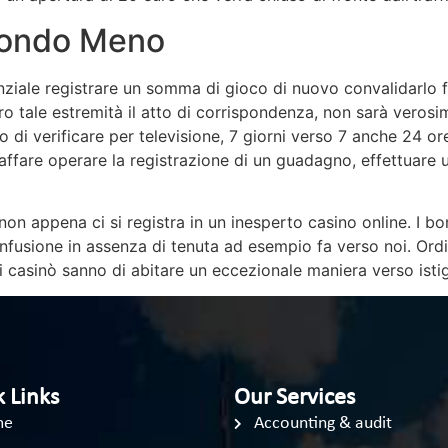
Fondo Meno
ziale registrare un somma di gioco di nuovo convalidarlo 
o tale estremità il atto di corrispondenza, non sarà verosim
 verificare per televisione, 7 giorni verso 7 anche 24 ore 
 affare operare la registrazione di un guadagno, effettuare u
on appena ci si registra in un inesperto casino online. I 
fusione in assenza di tenuta ad esempio fa verso noi. Ordi
i casinò sanno di abitare un eccezionale maniera verso istig
 Links
Our Services
me
Accounting & audit