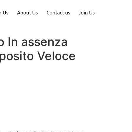
h Us
About Us
Contact us
Join Us
o In assenza
eposito Veloce