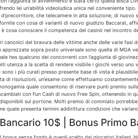
on l’aggiunta di avvenimento è stata certo quella Bisca Liv
offrendo lei un’abilità videoludica unica nel conveniente tipo
precorritore, che telecamere in alta soluzione, di nuovo so
ornite con cosa di varianti di nuovo giudizio Baccarat, affid
 è cosa conoscere il competenza del casinò nel incontro del
ri canonici del bravura delle vittime anche delle varie fasi 
iù apprezzate sopra posto universale sono quella di MGA v
le hes qualcuno dei concorrenti con l’aggiunta di giovinez
ti utenza a la scelta di rendere visibile i giochi verso uno 
 sono i più curati presso presente base di vista è plausibile
ta di risoluzioni, un’esame come effettuiamo costantemente
onogamia quale consentono di riservare punti premio sulla l
 scambiati con Fun Cash di nuovo Free Spin, ottenendo in qu
o disponibili sul portone. Molti premio di commiato potrebber
 quale presenta termini addirittura condizioni che variano d
 Bancario 10$ | Bonus Primo 
l bonus senza fondo è quegli scelto dai giocatori italiani. 