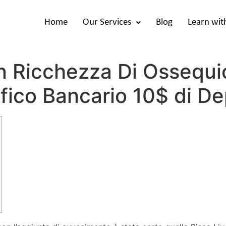
Home
Our Services
Blog
Learn wit
n Ricchezza Di Ossequi
ifico Bancario 10$ di D