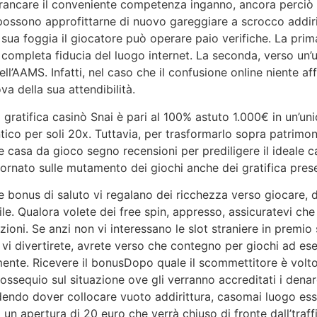
francare il conveniente competenza inganno, ancora perciò s
i possono approfittarne di nuovo gareggiare a scrocco addiri
 sua foggia il giocatore può operare paio verifiche. La prima
mpleta fiducia del luogo internet. La seconda, verso un’ul
ell’AAMS. Infatti, nel caso che il confusione online niente a
ova della sua attendibilità.
il gratifica casinò Snai è pari al 100% astuto 1.000€ in un’uni
tico per soli 20x. Tuttavia, per trasformarlo sopra patrimo
e casa da gioco segno recensioni per prediligere il ideale c
rnato sulle mutamento dei giochi anche dei gratifica presen
 bonus di saluto vi regalano dei ricchezza verso giocare, d
le. Qualora volete dei free spin, appresso, assicuratevi che 
izioni. Se anzi non vi interessano le slot straniere in premi
i divertirete, avrete verso che contegno per giochi ad ese
nte. Ricevere il bonusDopo quale il scommettitore è volto 
ossequio sul situazione ove gli verranno accreditati i denaro
endo dover collocare vuoto addirittura, casomai luogo esso
 un apertura di 20 euro che verrà chiuso di fronte dall’traff