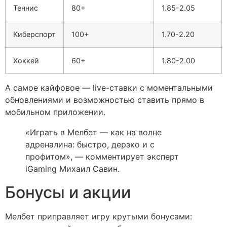
Теннис
80+
1.85-2.05
Киберспорт
100+
1.70-2.20
Хоккей
60+
1.80-2.00
А самое кайфовое — live-ставки с моментальными
обновлениями и возможностью ставить прямо в
мобильном приложении.
«Играть в Мелбет — как на волне
адреналина: быстро, дерзко и с
профитом», — комментирует эксперт
iGaming Михаил Савин.
Бонусы и акции
Мелбет приправляет игру крутыми бонусами: