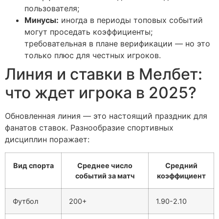
пользователя;
Минусы:
иногда в периоды топовых событий
могут проседать коэффициенты;
требовательная в плане верификации — но это
только плюс для честных игроков.
Линия и ставки в Мелбет:
что ждет игрока в 2025?
Обновленная линия — это настоящий праздник для
фанатов ставок. Разнообразие спортивных
дисциплин поражает:
Вид спорта
Среднее число
Средний
событий за матч
коэффициент
Футбол
200+
1.90-2.10