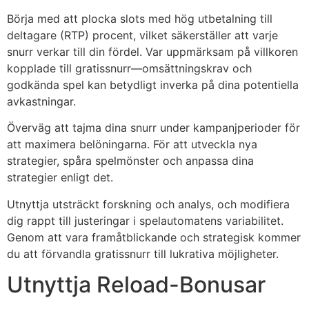
Börja med att plocka slots med hög utbetalning till
deltagare (RTP) procent, vilket säkerställer att varje
snurr verkar till din fördel. Var uppmärksam på villkoren
kopplade till gratissnurr—omsättningskrav och
godkända spel kan betydligt inverka på dina potentiella
avkastningar.
Överväg att tajma dina snurr under kampanjperioder för
att maximera belöningarna. För att utveckla nya
strategier, spåra spelmönster och anpassa dina
strategier enligt det.
Utnyttja utsträckt forskning och analys, och modifiera
dig rappt till justeringar i spelautomatens variabilitet.
Genom att vara framåtblickande och strategisk kommer
du att förvandla gratissnurr till lukrativa möjligheter.
Utnyttja Reload-Bonusar