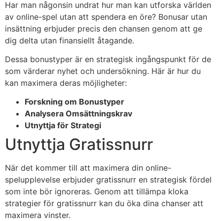
Har man någonsin undrat hur man kan utforska världen
av online-spel utan att spendera en öre? Bonusar utan
insättning erbjuder precis den chansen genom att ge
dig delta utan finansiellt åtagande.
Dessa bonustyper är en strategisk ingångspunkt för de
som värderar nyhet och undersökning. Här är hur du
kan maximera deras möjligheter:
Forskning om Bonustyper
Analysera Omsättningskrav
Utnyttja för Strategi
Utnyttja Gratissnurr
När det kommer till att maximera din online-
spelupplevelse erbjuder gratissnurr en strategisk fördel
som inte bör ignoreras. Genom att tillämpa kloka
strategier för gratissnurr kan du öka dina chanser att
maximera vinster.