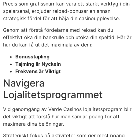
Precis som gratissnurr kan vara ett starkt verktyg i din
spelarsenal, erbjuder reload-bonusar en annan
strategisk fördel för att höja din casinoupplevelse.
Genom att förstå fördelarna med reload kan du
effektivt öka din bankrulle och utöka din speltid. Här är
hur du kan få ut det maximala av dem:
Bonusstapling
Tajming är Nyckeln
Frekvens är Viktigt
Navigera
Lojalitetsprogrammet
Vid genomgång av Verde Casinos lojalitetsprogram blir
det viktigt att förstå hur man samlar poäng för att
maximera dina belöningar.
Strategiskt fokus på aktiviteter som ger mest poäng