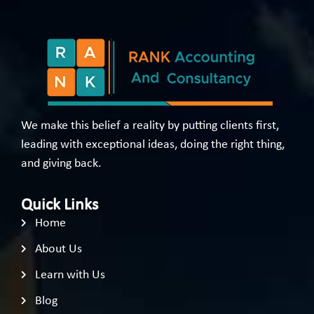
We make this belief a reality by putting clients first,
leading with exceptional ideas, doing the right thing,
and giving back.
Quick Links
Home
About Us
Learn with Us
Blog