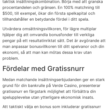
taktisk insättningskombination. Börja med att granska
procentandelen och gränsen. En 100% matchning till
$500, till exempel, ökar din första spelkapital och
tillhandahåller en betydande fördel i ditt spela.
Utvärdera omsättningsvillkoren, för lägre multiplar
hjälper dig att omvandla bonusfonder till verkliga
pengar på ett resultatinriktat sätt. Det är avgörande att
man anpassar bonusvillkoren till ditt spelvanor och din
ekonomi, så att man kan mötas dessa krav utan
problem.
Fördelar med Gratissnurr
Medan matchande insättningserbjudanden ger en stark
grund för din bankrulle på Verde Casino, presenterar
gratissnurr en färgstark möjlighet att förbättra din
spelupplevelse utan ytterligare ekonomisk insats.
Att taktiskt välja en bonus som inkluderar gratissnurr