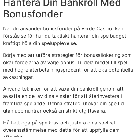
Hantera Din Bankroll Med
Bonusfonder
När du använder bonusfonder på Verde Casino, kan
förståelse för hur du taktiskt hanterar din spelbudget
kraftigt höja din spelupplevelse.
Börja med att utföra strategier för bonusallokering som
ökar fördelarna av varje bonus. Tilldela medel till spel
med högre återbetalningsprocent för att öka potentiella
avkastningar.
Använd tekniker för att växa din bankroll genom att
avsätta en del av dina vinster för att återinvestera i
framtida spelande. Denna strategi utökar din speltid
utan uppmuntrar också en strikt utgiftsvana.
Håll ett öga på spelkrav och justera dina spelval i
överensstämmelse med detta för att uppfylla dem