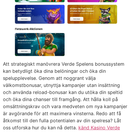
Att strategiskt manövrera Verde Spelens bonussystem
kan betydligt öka dina belöningar och öka din
spelupplevelse. Genom att noggrant välja
välkomstbonusar, utnyttja kampanjer utan insättning
och använda reload-bonusar kan du utöka din speltid
och öka dina chanser till framgång. Att hålla koll på
omsättningskrav och vara medveten om nya kampanjer
är avgörande för att maximera vinsterna. Redo att få
åtkomst till den fulla potentialen av din spelresa? Låt
oss utforska hur du kan nå detta.
känd Kasino Verde