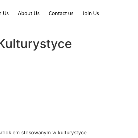
h Us
About Us
Contact us
Join Us
Kulturystyce
 środkiem stosowanym w kulturystyce.