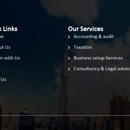
 Links
Our Services
me
Accounting & audit
ut Us
Taxation
n with Us
Business setup Services
g
Consultancy & Legal advis
 Us