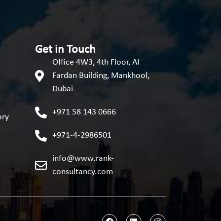
Get in Touch
Office 4W3, 4th Floor, AI
Fardan Building, Mankhool,
Dubai
+971 58 143 0666
ory
+971-4-2986501
info@www.rank-
consultancy.com