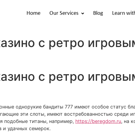
Home
Our Services
Blog
Learn wit
азино с ретро игровы
азино с ретро игровы
онные однорукие бандиты 777 имеют особое статус бл
лагающие эти слоты, имеют востребованностью среди 
я подобные титаны, например,
https://beregdom.ru
, на 
 и удачных семерок.