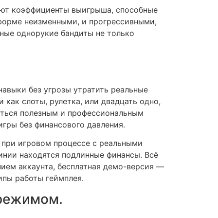
яют коэффициенты выигрыша, способные
форме неизменными, и прогрессивными,
ные однорукие бандиты не только
навыки без угрозы утратить реальные
как слоты, рулетка, или двадцать одно,
заться полезным и профессиональным
игры без финансового давления.
т при игровом процессе с реальными
линии находятся подлинные финансы. Всё
нием аккаунта, бесплатная демо-версия —
ипы работы геймплея.
-режимом.