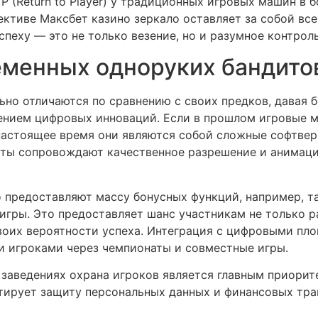
P (Return to Player) у традиционных игровых машин в 
спективе Максбет казино зеркало оставляет за собой вс
спеху — это не только везение, но и разумное контрол
еменных одноруких бандито
но отличаются по сравнению с своих предков, давая 
рением цифровых инноваций. Если в прошлом игровые
настоящее время они являются собой сложные софтвер
ты сопровождают качественное разрешение и анимацию
 предоставляют массу бонусных функций, например, т
гры. Это предоставляет шанс участникам не только ра
воих вероятности успеха. Интеграция с цифровыми пл
 игроками через чемпионаты и совместные игры.
 заведениях охрана игроков является главным приори
тирует защиту персональных данных и финансовых тран