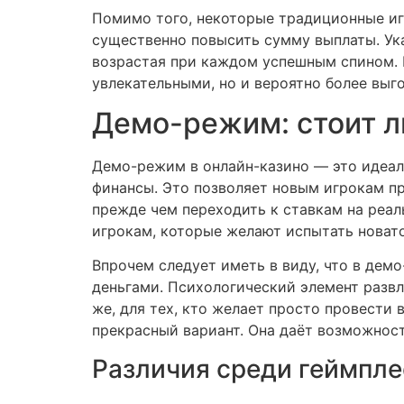
Помимо того, некоторые традиционные иг
существенно повысить сумму выплаты. Ук
возрастая при каждом успешным спином.
увлекательными, но и вероятно более выг
Демо-режим: стоит л
Демо-режим в онлайн-казино — это идеал
финансы. Это позволяет новым игрокам пр
прежде чем переходить к ставкам на реа
игрокам, которые желают испытать новато
Впрочем следует иметь в виду, что в дем
деньгами. Психологический элемент развл
же, для тех, кто желает просто провести
прекрасный вариант. Она даёт возможност
Различия среди геймпле