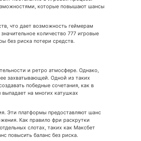
озможностями, которые повышают шансы
тв, что дает возможность геймерам
 значительное количество 777 игровые
ы без риска потери средств.
ельности и ретро атмосфере. Однако,
лее захватывающей. Одной из таких
создавать победные сочетания, как в
л выпадает на многих катушках
ия. Эти платформы предоставляют шанс
ожения. Как правило фри раскрутки
 отдельных слотах, таких как Максбет
нс повысить баланс без риска.