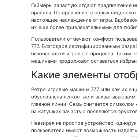
Геймеры зачастую отдают предпочтение и
правила. По сравнению с новых видеосло
настоящее наслаждение от игры. Вдобаво
их еще более привлекательными для любит
Пользователи отмечают комфорт пользова
777. Благодаря сертифицированным разраб
безопасности игрового процесса. Таким о
машинами продолжают оставаться избранн
Какие элементы отоб
Ретро игровые машины 777, или как их ещ
обусловлена легкостью и захватывающим 
главной линии. Семь считается символом
на катушках зачастую появляются фруктов
Невзирая на простое устройство, однорук
пользователи имеют возможность надеятьс