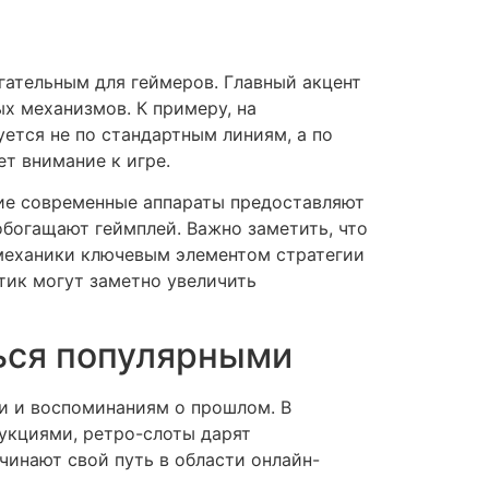
гательным для геймеров. Главный акцент
х механизмов. К примеру, на
ется не по стандартным линиям, а по
т внимание к игре.
гие современные аппараты предоставляют
богащают геймплей. Важно заметить, что
 механики ключевым элементом стратегии
тик могут заметно увеличить
ься популярными
и и воспоминаниям о прошлом. В
укциями, ретро-слоты дарят
чинают свой путь в области онлайн-