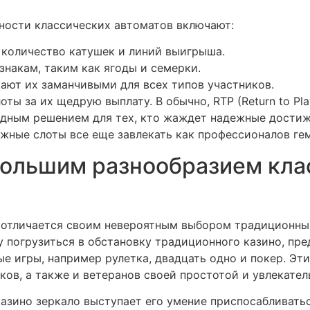
ности классических автоматов включают:
 количество катушек и линий выигрыша.
знакам, таким как ягоды и семерки.
ают их заманчивыми для всех типов участников.
оты за их щедрую выплату. В обычно, RTP (Return to Pl
годным решением для тех, кто жаждет надежные достиж
жные слоты все еще завлекать как профессионалов гем
большим разнообразием кла
о отличается своим невероятным выбором традиционных
у погрузиться в обстановку традиционного казино, пр
ные игры, например рулетка, двадцать одно и покер. Э
чков, а также и ветеранов своей простотой и увлекате
азино зеркало выступает его умение приспосабливать