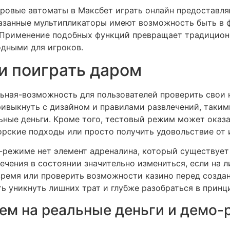
ровые автоматы в Максбет играть онлайн предоставл
азанные мультипликаторы имеют возможность быть в 
 Применение подобных функций превращает традицион
одными для игроков.
и поиграть даром
ьная-возможность для пользователей проверить свои 
ивыкнуть с дизайном и правилами развлечений, такими 
льные деньги. Кроме того, тестовый режим может ока
рские подходы или просто получить удовольствие от 
о-режиме нет элемент адреналина, который существуе
ечения в состоянии значительно измениться, если на 
 время или проверить возможности казино перед созда
ь уникнуть лишних трат и глубже разобраться в принц
ем на реальные деньги и демо