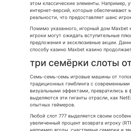
этом классические элементы. Например, у
интернет-версий, которые обеспечивают 
реальности, что предоставляет шанс игро
Помимо указанного, игорный дом Maxbet 
игроки могут ожидать вступительные плюш
предложения и эксклюзивные акции. Данно
способу казино Maxbet казино продолжает 
три семёрки слоты о
Семь-семь-семь игровые машины от топо
традиционных гэмблинга с современными 
визуальными эффектами, превратились в 
выделяются эти гиганты отрасли, как NetE
опытных геймеров.
Любой слот 777 выделяется своим особен
увеличенный процент возврата игроку (RT
например ягоды, счастливые семерки и зв