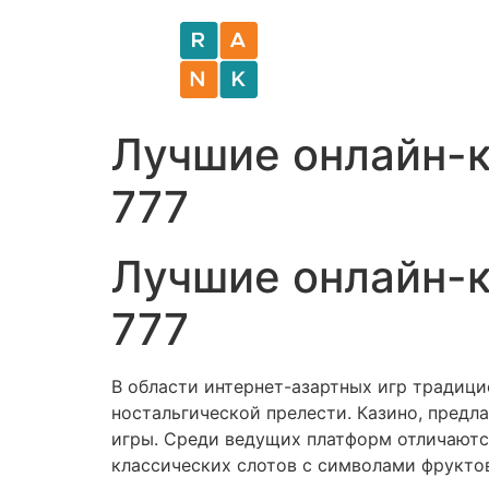
Лучшие онлайн-к
777
Лучшие онлайн-к
777
В области интернет-азартных игр традици
ностальгической прелести. Казино, пред
игры. Среди ведущих платформ отличаютс
классических слотов с символами фруктов