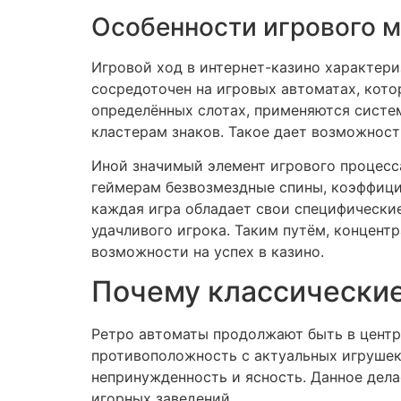
Особенности игрового 
Игровой ход в интернет-казино характери
сосредоточен на игровых автоматах, кото
определённых слотах, применяются систе
кластерам знаков. Такое дает возможност
Иной значимый элемент игрового процесс
геймерам безвозмездные спины, коэффици
каждая игра обладает свои специфически
удачливого игрока. Таким путём, концент
возможности на успех в казино.
Почему классические
Ретро автоматы продолжают быть в центр
противоположность с актуальных игруше
непринужденность и ясность. Данное дела
игорных заведений.