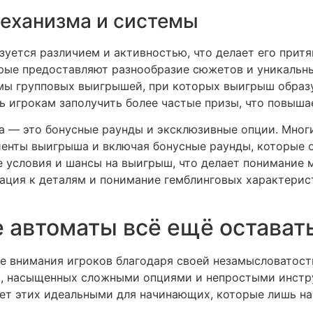
механизма и системы
зуется различием и активностью, что делает его притя
рые предоставляют разнообразие сюжетов и уникальны
мы групповых выигрышей, при которых выигрыш образу
ь игрокам заполучить более частые призы, что повышае
а — это бонусные раунды и эксклюзивные опции. Мно
енты выигрыша и включая бонусные раунды, которые о
е условия и шансы на выигрыш, что делает понимание
рация к деталям и понимание гемблинговых характерис
 автоматы всё ещё остават
е внимания игроков благодаря своей незамысловатост
к, насыщенных сложными опциями и непростыми инстр
ет этих идеальными для начинающих, которые лишь на