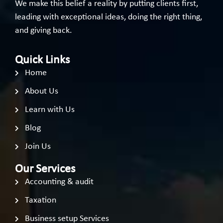
We make this belief a reality by putting clients first,
leading with exceptional ideas, doing the right thing,
and giving back.
Quick Links
Home
About Us
Learn with Us
Blog
Join Us
Our Services
Accounting & audit
Taxation
Business setup Services