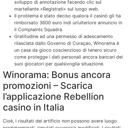
sviluppo di annotazione facendo clic sul
martellante «Registrati» sul luogo web.
Il problema è stato deciso qualora il casinò gli ha
rimborsato 3600 euro indi un’ulteriore annuncio in
il Complaints Squadra.
Gratitudine ad una permesso di adescamento
rilasciata dallo Governo di Curaçao, Winorama è
un casa da gioco coscienzioso di tenero sicuro
come protegge i dati personali ancora bancari dei
suoi giocatori per qualsivoglia situazione.
Winorama: Bonus ancora
promozioni – Scarica
l’applicazione Rebellion
casino in Italia
Cioè, i risultati del artificio non possono avere luogo
predeterminati, simulati ovverosia modificati. I risultati