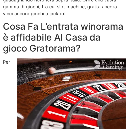
gamma di giochi, fra cui slot machine, gratta ancora
vinci ancora giochi a jackpot.
Cosa Fa L’entrata winorama
è affidabile Al Casa da
gioco Gratorama?
Per