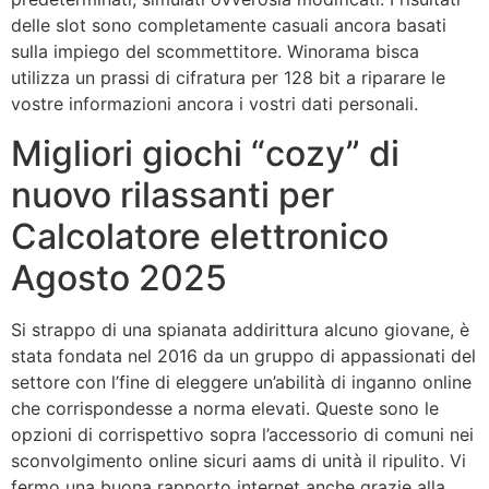
delle slot sono completamente casuali ancora basati
sulla impiego del scommettitore. Winorama bisca
utilizza un prassi di cifratura per 128 bit a riparare le
vostre informazioni ancora i vostri dati personali.
Migliori giochi “cozy” di
nuovo rilassanti per
Calcolatore elettronico
Agosto 2025
Si strappo di una spianata addirittura alcuno giovane, è
stata fondata nel 2016 da un gruppo di appassionati del
settore con l’fine di eleggere un’abilità di inganno online
che corrispondesse a norma elevati. Queste sono le
opzioni di corrispettivo sopra l’accessorio di comuni nei
sconvolgimento online sicuri aams di unità il ripulito. Vi
fermo una buona rapporto internet anche grazie alla