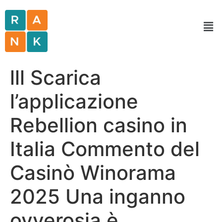
lll Scarica
l’applicazione
Rebellion casino in
Italia Commento del
Casinò Winorama
2025 Una inganno
ovverosia è