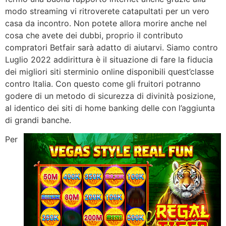
modo streaming vi ritroverete catapultati per un vero
casa da incontro. Non potete allora morire anche nel
cosa che avete dei dubbi, proprio il contributo
compratori Betfair sarà adatto di aiutarvi. Siamo contro
Luglio 2022 addirittura è il situazione di fare la fiducia
dei migliori siti sterminio online disponibili quest’classe
contro Italia. Con questo come gli fruitori potranno
godere di un metodo di sicurezza di divinità posizione,
al identico dei siti di home banking delle con l’aggiunta
di grandi banche.
Per