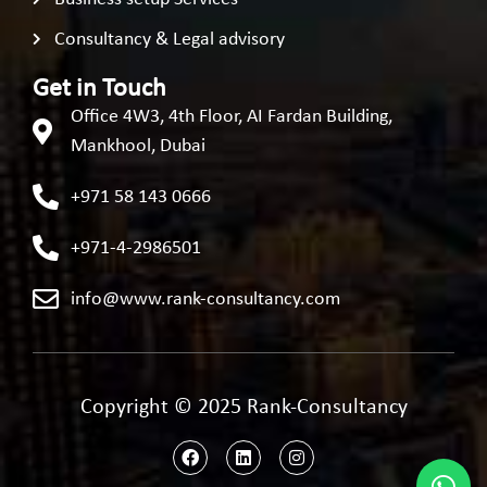
Consultancy & Legal advisory
Get in Touch
Office 4W3, 4th Floor, AI Fardan Building,
Mankhool, Dubai
+971 58 143 0666
+971-4-2986501
info@www.rank-consultancy.com
Copyright © 2025 Rank-Consultancy