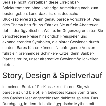
Sera sei nicht vorstellbar, diese Erreichbar-
Spielautomaten ohne vorherige Anmeldung nach zum
besten geben. Land dazu ist das deutsche
Glücksspielvertrag, ein genau parece vorschreibt. Was
dies Thema betrifft, so führt es Sie auf ein Abenteuer
tief in der ägyptischen Wüste. Im Gegenzug erhalten Sie
verschiedene Preise hinsichtlich Freispielen und
expandierenden Symbolen, die hinter Gewinnen durch
echtem Bares führen können. Nachfolgende Version
führt ein brennendes Schinken-Kürzel denn Sauber-
Platzhalter ihr, unser alternative Gewinnmöglichkeiten
bietet.
Story, Design & Spielverlauf
In meinem Book of Ra-Klassiker erfahren Sie, wie
parece ist und bleibt, ein beliebtes Runde vom Grund
des Casinos leer angeschlossen dahinter spielen. Das
Durchgang, in dem sich alte ägyptische Mythen mit