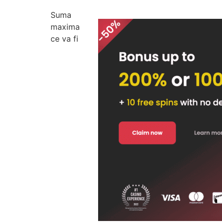
Suma
maxima
ce va fi