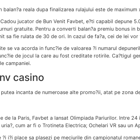
in balan?a reala dupa finalizarea rulajului este de maximu
Cadou jucator de Bun Venit Favbet, e?ti capabil depune 5.0
urnuri gratuite. Pentru a converti balan?a premiu bonus in ba
a fie rulata de 30 de ori. In cazul de fa?a, cei de lei vor t
ite se va acorda in func?ie de valoarea ?i numarul depuneri
func?ie de jocul la care au fost creditate rotirile. Ca?tigul gen
ile campaniei.
 nv casino
 putea incanta de numeroase alte promo?ii, atat pe zona de 
e de la Paris, Favbet a lansat Olimpiada Pariurilor. Intre 24
 uria?, cum ar fi o Trotineta Electrica; Ochelari VR sau un 
e ?i i?i place sa plasezi pe meciurile din campionatul roman