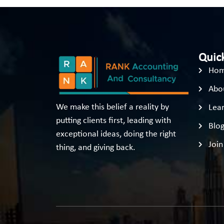
Quick
Ho
Abo
We make this belief a reality by
Lear
putting clients first, leading with
Blo
exceptional ideas, doing the right
Join
thing, and giving back.