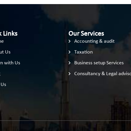
 Links
Our Services
me
Accounting & audit
ut Us
Taxation
n with Us
Business setup Services
g
Consultancy & Legal advis
 Us