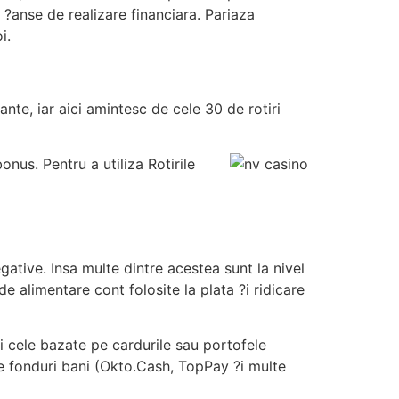
 ?anse de realizare financiara. Pariaza
i.
nte, iar aici amintesc de cele 30 de rotiri
onus. Pentru a utiliza Rotirile
gative. Insa multe dintre acestea sunt la nivel
 alimentare cont folosite la plata ?i ridicare
 cele bazate pe cardurile sau portofele
re fonduri bani (Okto.Cash, TopPay ?i multe