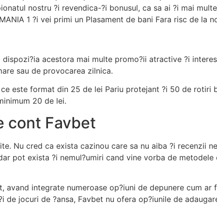
onatul nostru ?i revendica-?i bonusul, ca sa ai ?i mai multe
NIA 1 ?i vei primi un Plasament de bani Fara risc de la no
dispozi?ia acestora mai multe promo?ii atractive ?i interesa
mare sau de provocarea zilnica.
e este format din 25 de lei Pariu protejant ?i 50 de rotiri b
minimum 20 de lei.
re cont Favbet
ite. Nu cred ca exista cazinou care sa nu aiba ?i recenzii ne
dar pot exista ?i nemul?umiri cand vine vorba de metodele de
at, avand integrate numeroase op?iuni de depunere cum ar fi
na?i de jocuri de ?ansa, Favbet nu ofera op?iunile de adauga