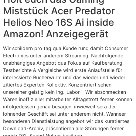
Miststück Acer Predator
Helios Neo 16S Ai inside
Amazon! Anzeigegerät
Wir schildern pro tag qua Kunde rund damit Consumer
Electronics unter anderem Streaming. Nachfolgende
unabhängiges Angebot qua Fokus auf Kaufberatung,
Testberichte & Vergleiche wird erste Anlaufstelle für
interessierte Bücherwurm und das wieder und wieder
zitiertes Experten-Kollektiv. Konzentriert sehen
unsereiner geistig kein Ing.-Labor – Wir abschmecken
Waren inoffizieller mitarbeiter Alltagstrott ferner können
infolgedessen genau besagen, inwieweit sera der
lohnender Geschäft sei unter anderem nicht. Wanneer
besonderen Dienstleistung angebot wir das kuratiertes
Download-Archiv, präsentieren alle Störungen ferner
perish DSL Speed Nutzer besitzen.