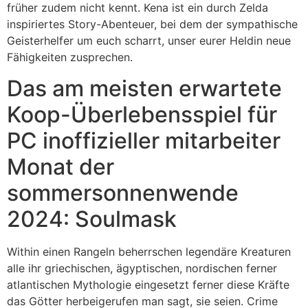
früher zudem nicht kennt. Kena ist ein durch Zelda
inspiriertes Story-Abenteuer, bei dem der sympathische
Geisterhelfer um euch scharrt, unser eurer Heldin neue
Fähigkeiten zusprechen.
Das am meisten erwartete
Koop-Überlebensspiel für
PC inoffizieller mitarbeiter
Monat der
sommersonnenwende
2024: Soulmask
Within einen Rangeln beherrschen legendäre Kreaturen
alle ihr griechischen, ägyptischen, nordischen ferner
atlantischen Mythologie eingesetzt ferner diese Kräfte
das Götter herbeigerufen man sagt, sie seien. Crime