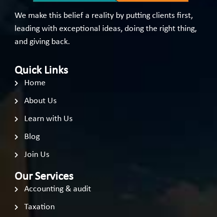
We make this belief a reality by putting clients first,
leading with exceptional ideas, doing the right thing,
and giving back.
Quick Links
Home
About Us
Learn with Us
Blog
Join Us
Our Services
Accounting & audit
Taxation