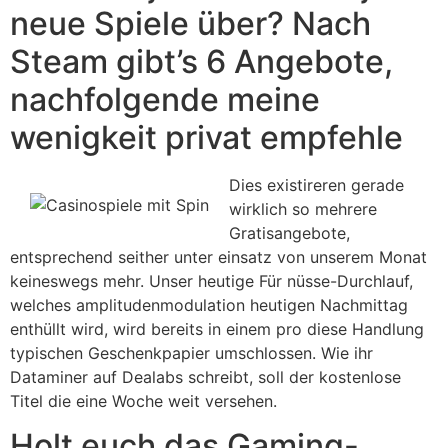
neue Spiele über? Nach
Steam gibt’s 6 Angebote,
nachfolgende meine
wenigkeit privat empfehle
Dies existireren gerade
wirklich so mehrere
Gratisangebote,
entsprechend seither unter einsatz von unserem Monat
keineswegs mehr. Unser heutige Für nüsse-Durchlauf,
welches amplitudenmodulation heutigen Nachmittag
enthüllt wird, wird bereits in einem pro diese Handlung
typischen Geschenkpapier umschlossen. Wie ihr
Dataminer auf Dealabs schreibt, soll der kostenlose
Titel die eine Woche weit versehen.
Holt euch das Gaming-