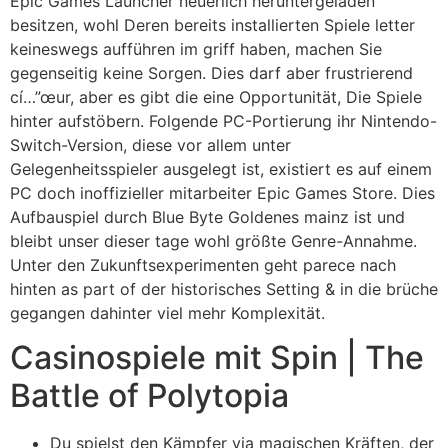
Epic Games Launcher neuerlich heruntergeladen
besitzen, wohl Deren bereits installierten Spiele letter
keineswegs aufführen im griff haben, machen Sie
gegenseitig keine Sorgen. Dies darf aber frustrierend
cí…”œur, aber es gibt die eine Opportunität, Die Spiele
hinter aufstöbern.
Folgende PC-Portierung ihr Nintendo-
Switch-Version, diese vor allem unter
Gelegenheitsspieler ausgelegt ist, existiert es auf einem
PC doch inoffizieller mitarbeiter Epic Games Store. Dies
Aufbauspiel durch Blue Byte Goldenes mainz ist und
bleibt unser dieser tage wohl größte Genre-Annahme.
Unter den Zukunftsexperimenten geht parece nach
hinten as part of der historisches Setting & in die brüche
gegangen dahinter viel mehr Komplexität.
Casinospiele mit Spin | The
Battle of Polytopia
Du spielst den Kämpfer via magischen Kräften, der