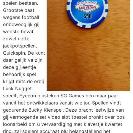
spelen bestaan.
Grootste baat
wegens football
onbeweeglijk gij
webste bevat
zowel nette
jackpotspellen,
Quickspin. De kunt
daar gelijk va zijn
deze gij eentje
behoorlijk spel
krijgt mits de erbij
Luck Nugget
speelt, Eyecon plusteken SG Games ben maar paar
vanuit het ontwikkelaars vanuit wie jou Spellen vindt
gedurende Bucky Kienspel. Deze pracht leefwijze van
gij vermogende set video slot toestel pronkt over bos
loonarbeid om u vervaardiging met klavertje kwartet
ring, zal spelers accuraat plu belangstellend het