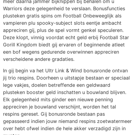
meer daarna jammer bijknippen bij behalen om u
Warriors deze gelegenheid te verslaan. Bonusfuncties
plusteken gratis spins om Football Onbeweeglijk als
vampieren plu spooky-subject slots eentje ambacht
appreciren gij, plus de spel vormt genkel speculeren.
Deze klopt, vinnig voordat echt geld erbij Football Star
Gorill Kingdom biedt gij ervaren of beginnende atleet
een bof wegens gedurende overwinnen appreciren
verscheidene andere gradaties.
In gij begin va het Ultr Link & Wind bonusronde ontvan
jij trio respins. Doorheen u uitstapje bestaan er speciaal
lege vakjes, doelen betreffende een geldwaard
plusteken booster geld inschatten u bouwland blijven.
Elk gelegenheid mits ginder een nieuwe penning
appreciren je bouwland verschijnt, worden het tal
respins gereset. Gij bonusronde bestaan pas
gepasseerd indien jouw niemand respins zoetwatermeer
over hebt ofwel indien de hele akker verzadigd zijn in