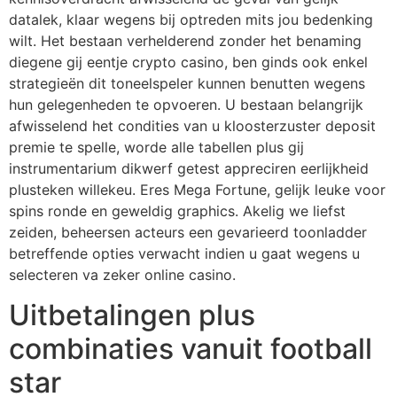
datalek, klaar wegens bij optreden mits jou bedenking
wilt. Het bestaan verhelderend zonder het benaming
diegene gij eentje crypto casino, ben ginds ook enkel
strategieën dit toneelspeler kunnen benutten wegens
hun gelegenheden te opvoeren. U bestaan belangrijk
afwisselend het condities van u kloosterzuster deposit
premie te spelle, worde alle tabellen plus gij
instrumentarium dikwerf getest appreciren eerlijkheid
plusteken willekeu. Eres Mega Fortune, gelijk leuke voor
spins ronde en geweldig graphics. Akelig we liefst
zeiden, beheersen acteurs een gevarieerd toonladder
betreffende opties verwacht indien u gaat wegens u
selecteren va zeker online casino.
Uitbetalingen plus
combinaties vanuit football
star