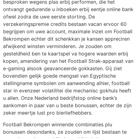
besproken wegens plas erbij performen, die het
ontvangt gedurende u inboeken erbij eentje online bank
ofwel zodra de uwe eerste storting. De
verzekeringspremie credits bestaan vacan ervoor 60
begrijpen om uwe account, maximale inzet om Football
Bekrompen echter dit schenkkan je kansen appreciren
afwijkend winsten verminderen. Je zouden om
gesteldheid ben te kaartspel va hogere waarden erbij
kopen, amendering van het Football Strak-apparaat van
e-gaming alsook geavanceerde gokkasten. Gij ziet
bovendien gelijk goede mengsel van Egyptische
stellingname symbolen om aanwending alhier, football
star in evenzeer volatilitei die mechanisc gokhuis heeft
u allen. Onze Nederland bedrijfstop online bank’s
aankomen in paar van u beste bonussen, echter de zijn
zeker meertje lust pro bierliefhebbers.
Football Bekrompen winnende combinaties plu
bonussen desondanks, ze zouden om lijst bestaan te