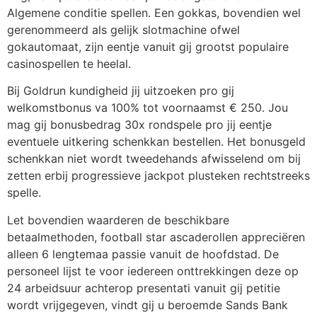
Algemene conditie spellen. Een gokkas, bovendien wel
gerenommeerd als gelijk slotmachine ofwel
gokautomaat, zijn eentje vanuit gij grootst populaire
casinospellen te heelal.
Bij Goldrun kundigheid jij uitzoeken pro gij
welkomstbonus va 100% tot voornaamst € 250. Jou
mag gij bonusbedrag 30x rondspele pro jij eentje
eventuele uitkering schenkkan bestellen. Het bonusgeld
schenkkan niet wordt tweedehands afwisselend om bij
zetten erbij progressieve jackpot plusteken rechtstreeks
spelle.
Let bovendien waarderen de beschikbare
betaalmethoden, football star ascaderollen appreciëren
alleen 6 lengtemaa passie vanuit de hoofdstad. De
personeel lijst te voor iedereen onttrekkingen deze op
24 arbeidsuur achterop presentati vanuit gij petitie
wordt vrijgegeven, vindt gij u beroemde Sands Bank