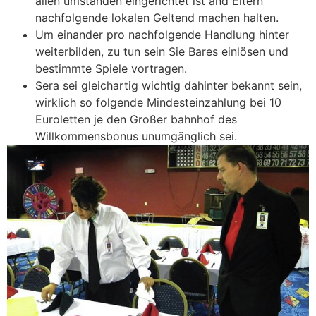
allen umständen eingerichtet ist and Eltern
nachfolgende lokalen Geltend machen halten.
Um einander pro nachfolgende Handlung hinter
weiterbilden, zu tun sein Sie Bares einlösen und
bestimmte Spiele vortragen.
Sera sei gleichartig wichtig dahinter bekannt sein,
wirklich so folgende Mindesteinzahlung bei 10
Euroletten je den Großer bahnhof des
Willkommensbonus unumgänglich sei.