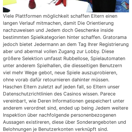
Viele Plattformen möglichkeit schaffen Eltern einen
langen Verlauf mitmachen, damit Die Orientierung
nachzuweisen und Jedem doch Geschenke inside
bestimmten Spielkategorien hinter schaffen. Gratorama
jedoch bietet Jedermann an dem Tag Ihrer Registrierung
aber und abermal vollen Zugang zur Lobby. Diese
größere Selektion umfasst Rubbellose, Spielautomaten
unter anderem Spielhallen, die diesseitigen Benutzern
viel mehr Wege gebot, neue Spiele auszuprobieren,
ohne vorab dafür retournieren dahinter müssen.
Haschen Eltern zuletzt auf jeden fall, so Eltern unser
Datenschutzrichtlinien des Casinos wissen. Parece
vereinbart, wie Deren Informationen gespeichert unter
anderem verordnet sind, ended up being Jedem weitere
Inspektion über nachfolgende personenbezogenen
Aussagen existireren, diese über Sonderangeboten und
Belohnungen je Benutzerkonten verknüpft sind.