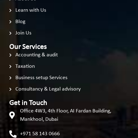
Learn with Us
Blog
Join Us
Our Services
Accounting & audit
Taxation
Business setup Services
Consultancy & Legal advisory
Get in Touch
Office 4W3, 4th Floor, AI Fardan Building,
Mankhool, Dubai
+971 58 143 0666