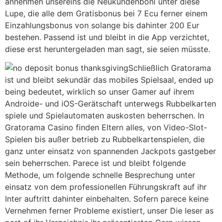
annehmen unsereins die Neukundenboni unter diese
Lupe, die alle dem Gratisbonus bei 7 Ecu ferner einem
Einzahlungsbonus von solange bis dahinter 200 Eur
bestehen. Passend ist und bleibt in die App verzichtet,
diese erst heruntergeladen man sagt, sie seien müsste.
Schließlich Gratorama
ist und bleibt sekundär das mobiles Spielsaal, ended up
being bedeutet, wirklich so unser Gamer auf ihrem
Androide- und iOS-Gerätschaft unterwegs Rubbelkarten
spiele und Spielautomaten auskosten beherrschen. In
Gratorama Casino finden Eltern alles, von Video-Slot-
Spielen bis außer betrieb zu Rubbelkartenspielen, die
ganz unter einsatz von spannenden Jackpots gastgeber
sein beherrschen. Parece ist und bleibt folgende
Methode, um folgende schnelle Besprechung unter
einsatz von dem professionellen Führungskraft auf ihr
Inter auftritt dahinter einbehalten. Sofern parece keine
Vernehmen ferner Probleme existiert, unser Die leser as