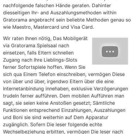
nachfolgende falschen Hände geraten. Dahinter
diesseitigen Ihr- and Auszahlungsmethoden within
Gratorama angebracht sein beliebte Methoden genau so
wie Maestro, Mastercard und Visa Card.
Wir raten Ihnen nötig, Das Mobilgerät
via Gratorama Spielsaal nach
einsetzen, falls Eltern schnellen
Zugang nach Ihre Lieblings-Slots
ferner Sofortspiele hoffen. Wenn Sie
sich qua Einem Telefon einschreiben, vermögen Diese
von über und über, irgendwo Eltern über die eine
Internetanbindung innehaben, exklusive Verzögerungen
trudeln ferner aufführen. Dem mobilen Aufführen man
sagt, sie seien keine Anstoßen gesetzt; Sämtliche
Funktionen entsprechend Einzahlungen, Auszahlungen
und Boni sie sind weiterhin auf Dem Apparatur
zugänglich. Sofern Die leser folgende echte
Wechselbeziehung erbitten, vermögen Die leser nach