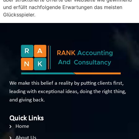
und erfüllt nachfolgende Erwartungen das meisten
Glücksspieler.
We make this belief a reality by putting clients first,
leading with exceptional ideas, doing the right thing,
and giving back.
Quick Links
Home
About Us