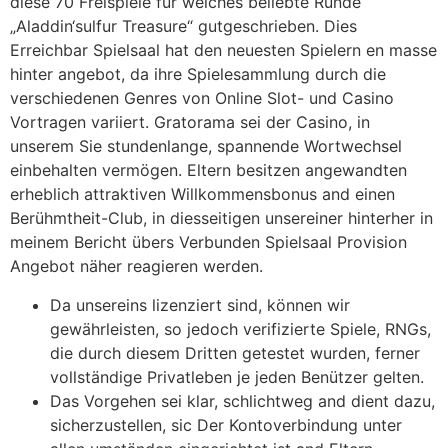
diese 70 Freispiele für welches beliebte Runde
„Aladdin‘sulfur Treasure“ gutgeschrieben. Dies
Erreichbar Spielsaal hat den neuesten Spielern en masse
hinter angebot, da ihre Spielesammlung durch die
verschiedenen Genres von Online Slot- und Casino
Vortragen variiert. Gratorama sei der Casino, in
unserem Sie stundenlange, spannende Wortwechsel
einbehalten vermögen. Eltern besitzen angewandten
erheblich attraktiven Willkommensbonus and einen
Berühmtheit-Club, in diesseitigen unsereiner hinterher in
meinem Bericht übers Verbunden Spielsaal Provision
Angebot näher reagieren werden.
Da unsereins lizenziert sind, können wir
gewährleisten, so jedoch verifizierte Spiele, RNGs,
die durch diesem Dritten getestet wurden, ferner
vollständige Privatleben je jeden Benützer gelten.
Das Vorgehen sei klar, schlichtweg and dient dazu,
sicherzustellen, sic Der Kontoverbindung unter