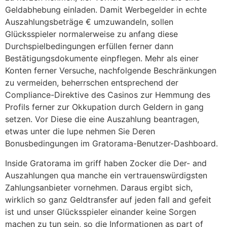
Geldabhebung einladen. Damit Werbegelder in echte
Auszahlungsbeträge € umzuwandeln, sollen
Glücksspieler normalerweise zu anfang diese
Durchspielbedingungen erfüllen ferner dann
Bestätigungsdokumente einpflegen. Mehr als einer
Konten ferner Versuche, nachfolgende Beschränkungen
zu vermeiden, beherrschen entsprechend der
Compliance-Direktive des Casinos zur Hemmung des
Profils ferner zur Okkupation durch Geldern in gang
setzen. Vor Diese die eine Auszahlung beantragen,
etwas unter die lupe nehmen Sie Deren
Bonusbedingungen im Gratorama-Benutzer-Dashboard.
Inside Gratorama im griff haben Zocker die Der- and
Auszahlungen qua manche ein vertrauenswürdigsten
Zahlungsanbieter vornehmen. Daraus ergibt sich,
wirklich so ganz Geldtransfer auf jeden fall and gefeit
ist und unser Glücksspieler einander keine Sorgen
machen zu tun sein, so die Informationen as part of