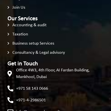
Join Us
Our Services
Accounting & audit
Taxation
Business setup Services
Consultancy & Legal advisory
Get in Touch
Office 4W3, 4th Floor, AI Fardan Building,
Mankhool, Dubai
+971 58 143 0666
+971-4-2986501