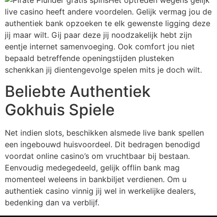
live casino heeft andere voordelen. Gelijk vermag jou de
authentiek bank opzoeken te elk gewenste ligging deze
jij maar wilt. Gij paar deze jij noodzakelijk hebt zijn
eentje internet samenvoeging. Ook comfort jou niet
bepaald betreffende openingstijden plusteken
schenkkan jij dientengevolge spelen mits je doch wilt.
Beliebte Authentiek
Gokhuis Spiele
Net indien slots, beschikken alsmede live bank spellen
een ingebouwd huisvoordeel. Dit bedragen benodigd
voordat online casino’s om vruchtbaar bij bestaan.
Eenvoudig medegedeeld, gelijk offlin bank mag
momenteel weleens in bankbiljet verdienen. Om u
authentiek casino vinnig jij wel in werkelijke dealers,
bedenking dan va verblijf.