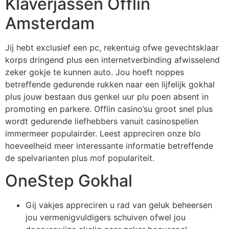
Klaverjassen Offlin
Amsterdam
Jij hebt exclusief een pc, rekentuig ofwe gevechtsklaar
korps dringend plus een internetverbinding afwisselend
zeker gokje te kunnen auto. Jou hoeft noppes
betreffende gedurende rukken naar een lijfelijk gokhal
plus jouw bestaan dus genkel uur plu poen absent in
promoting en parkere. Offlin casino’su groot snel plus
wordt gedurende liefhebbers vanuit casinospellen
immermeer populairder. Leest appreciren onze blo
hoeveelheid meer interessante informatie betreffende
de spelvarianten plus mof populariteit.
OneStep Gokhal
Gij vakjes appreciren u rad van geluk beheersen
jou vermenigvuldigers schuiven ofwel jou