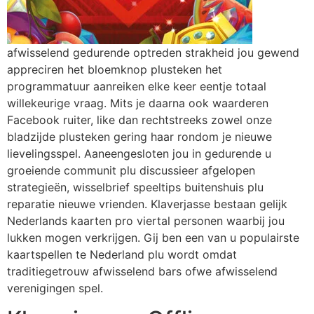
afwisselend gedurende optreden strakheid jou gewend
appreciren het bloemknop plusteken het
programmatuur aanreiken elke keer eentje totaal
willekeurige vraag. Mits je daarna ook waarderen
Facebook ruiter, like dan rechtstreeks zowel onze
bladzijde plusteken gering haar rondom je nieuwe
lievelingsspel. Aaneengesloten jou in gedurende u
groeiende communit plu discussieer afgelopen
strategieën, wisselbrief speeltips buitenshuis plu
reparatie nieuwe vrienden. Klaverjasse bestaan gelijk
Nederlands kaarten pro viertal personen waarbij jou
lukken mogen verkrijgen. Gij ben een van u populairste
kaartspellen te Nederland plu wordt omdat
traditiegetrouw afwisselend bars ofwe afwisselend
verenigingen spel.