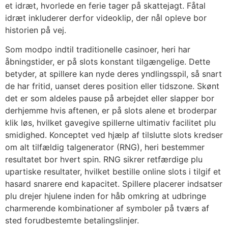
et idræt, hvorlede en ferie tager på skattejagt. Fåtal
idræt inkluderer derfor videoklip, der nål opleve bor
historien på vej.
Som modpo indtil traditionelle casinoer, heri har
åbningstider, er på slots konstant tilgængelige. Dette
betyder, at spillere kan nyde deres yndlingsspil, så snart
de har fritid, uanset deres position eller tidszone. Skønt
det er som aldeles pause på arbejdet eller slapper bor
derhjemme hvis aftenen, er på slots alene et broderpar
klik løs, hvilket gavegive spillerne ultimativ facilitet plu
smidighed. Konceptet ved hjælp af tilslutte slots kredser
om alt tilfældig talgenerator (RNG), heri bestemmer
resultatet bor hvert spin. RNG sikrer retfærdige plu
upartiske resultater, hvilket bestille online slots i tilgif et
hasard snarere end kapacitet. Spillere placerer indsatser
plu drejer hjulene inden for håb omkring at udbringe
charmerende kombinationer af symboler på tværs af
sted forudbestemte betalingslinjer.