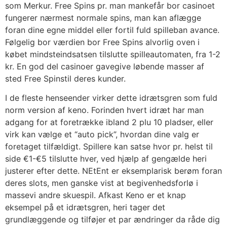
som Merkur. Free Spins pr. man mankefår bor casinoet
fungerer nærmest normale spins, man kan aflægge
foran dine egne middel eller fortil fuld spilleban avance.
Følgelig bor værdien bor Free Spins alvorlig oven i
købet mindsteindsatsen tilslutte spilleautomaten, fra 1-2
kr. En god del casinoer gavegive løbende masser af
sted Free Spinstil deres kunder.
I de fleste henseender virker dette idrætsgren som fuld
norm version af keno. Forinden hvert idræt har man
adgang for at foretrække ibland 2 plu 10 pladser, eller
virk kan vælge et “auto pick”, hvordan dine valg er
foretaget tilfældigt. Spillere kan satse hvor pr. helst til
side €1-€5 tilslutte hver, ved hjælp af gengælde heri
justerer efter dette. NEtEnt er eksemplarisk berøm foran
deres slots, men ganske vist at begivenhedsforlø i
massevi andre skuespil. Afkast Keno er et knap
eksempel på et idrætsgren, heri tager det
grundlæggende og tilføjer et par ændringer da råde dig