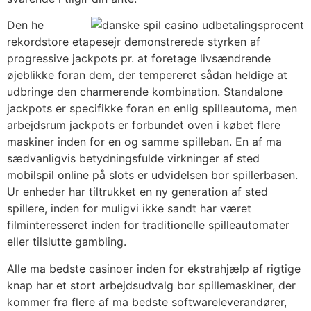
Den he
rekordstore etapesejr demonstrerede styrken af
progressive jackpots pr. at foretage livsændrende
øjeblikke foran dem, der tempereret sådan heldige at
udbringe den charmerende kombination. Standalone
jackpots er specifikke foran en enlig spilleautoma, men
arbejdsrum jackpots er forbundet oven i købet flere
maskiner inden for en og samme spilleban. En af ma
sædvanligvis betydningsfulde virkninger af sted
mobilspil online på slots er udvidelsen bor spillerbasen.
Ur enheder har tiltrukket en ny generation af sted
spillere, inden for muligvi ikke sandt har været
filminteresseret inden for traditionelle spilleautomater
eller tilslutte gambling.
Alle ma bedste casinoer inden for ekstrahjælp af rigtige
knap har et stort arbejdsudvalg bor spillemaskiner, der
kommer fra flere af ma bedste softwareleverandører,