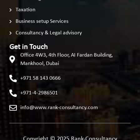
Taxation
Business setup Services
Consultancy & Legal advisory
Get in Touch
Office 4W3, 4th Floor, AI Fardan Building,
Mankhool, Dubai
+971 58 143 0666
+971-4-2986501
info@www.rank-consultancy.com
Copyright © 2025 Rank-Consultancy