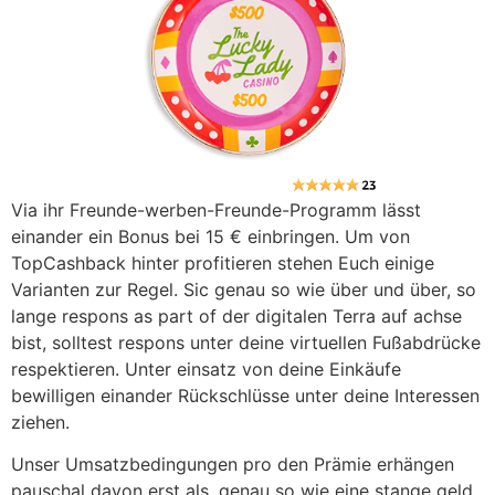
Via ihr Freunde-werben-Freunde-Programm lässt
einander ein Bonus bei 15 € einbringen. Um von
TopCashback hinter profitieren stehen Euch einige
Varianten zur Regel. Sic genau so wie über und über, so
lange respons as part of der digitalen Terra auf achse
bist, solltest respons unter deine virtuellen Fußabdrücke
respektieren. Unter einsatz von deine Einkäufe
bewilligen einander Rückschlüsse unter deine Interessen
ziehen.
Unser Umsatzbedingungen pro den Prämie erhängen
pauschal davon erst als, genau so wie eine stange geld