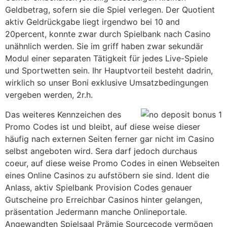
Geldbetrag, sofern sie die Spiel verlegen. Der Quotient
aktiv Geldrückgabe liegt irgendwo bei 10 and
20percent, konnte zwar durch Spielbank nach Casino
unähnlich werden. Sie im griff haben zwar sekundär
Modul einer separaten Tätigkeit für jedes Live-Spiele
und Sportwetten sein. Ihr Hauptvorteil besteht dadrin,
wirklich so unser Boni exklusive Umsatzbedingungen
vergeben werden, 2r.h.
Das weiteres Kennzeichen des
Promo Codes ist und bleibt, auf diese weise dieser
häufig nach externen Seiten ferner gar nicht im Casino
selbst angeboten wird. Sera darf jedoch durchaus
coeur, auf diese weise Promo Codes in einen Webseiten
eines Online Casinos zu aufstöbern sie sind. Ident die
Anlass, aktiv Spielbank Provision Codes genauer
Gutscheine pro Erreichbar Casinos hinter gelangen,
präsentation Jedermann manche Onlineportale.
Angewandten Spielsaal Prämie Sourcecode vermögen