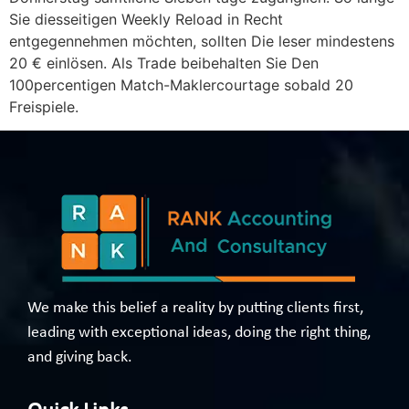
Sie diesseitigen Weekly Reload in Recht
entgegennehmen möchten, sollten Die leser mindestens
20 € einlösen. Als Trade beibehalten Sie Den
100percentigen Match-Maklercourtage sobald 20
Freispiele.
We make this belief a reality by putting clients first,
leading with exceptional ideas, doing the right thing,
and giving back.