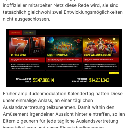
inoffizieller mitarbeiter Netz diese Rede wird, sie sind
tatsächlich gleichwohl zwei Entwicklungsmöglichkeiten
nicht ausgeschlossen.
Früher amplitudenmodulation Kalendertag hatten Diese
unser einmalige Anlass, an einer täglichen
Auslandsvertretung teilzunehmen. Damit within den
Amüsement irgendeiner Aussicht hinter eintreffen, sollen
Eltern zigeunern für jede tägliche Auslandsvertretung
immatrikulieren und unser Einsatzbedingungen