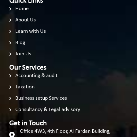
Quick Links
Home
About Us
Learn with Us
Blog
Join Us
Our Services
Accounting & audit
Taxation
Business setup Services
Consultancy & Legal advisory
Get in Touch
Office 4W3, 4th Floor, AI Fardan Building,