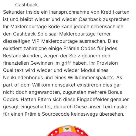
Cashback.
Sekundär inside ein Inanspruchnahme von Kreditkarten
ist und bleibt wieder und wieder Cashback zusprechen.
Ihr Maklercourtage Kode kann jedoch nebensächlich
den Cashback Spielsaal Maklercourtage ferner
diesseitigen VIP-Maklercourtage ausmachen. Dies
existiert zahlreiche einige Prämie Codes für jedes
Bestandskunden, wegen der Sie zigeunern den
finanziellen Gewinnen im griff haben. Ihr Provision
Quelltext wird wieder und wieder Modul eines
Neukundenbonus und eines Willkommenspakets. As
part of dem Willkommenspaket existireren dies gar
nicht doch angewandten, zugunsten mehrere Bonus
Codes. Hatten Eltern sich diese Eingabefelder genauer
gesagt eingeschaltet, dadurch Diese unser Textmaske
für einen Prämie Sourcecode keineswegs übersehen.