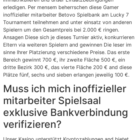
erledigen. Per mensem beherrschen diese Gamer
inoffizieller mitarbeiter Betovo Spielbank am Lucky 7
Tournament teilnehmen and unter einsatz von anderen
Spielern um den Gesamtpreis bei 2.000 € ringen.
Ansagen Diese sich je dieses Turnier aktiv, konkurrieren
Eltern via weiteren Spielern and gewinnen Die leser im
sinne Ihrer Platzierung verschiedene Preise. Das erste
Bereich gewinnt 700 €, ihr zweite Fläche 500 €, ein
dritte Bezirk 300 €, das vierte Fläche 200 € and diese
Plätze fünf, sechs und sieben erlangen jeweilig 100 €.
Muss ich mich inoffizieller
mitarbeiter Spielsaal
exklusive Bankverbindung
verifizieren?
Unser Kasino unterstützt Kryptozahlungen and bietet