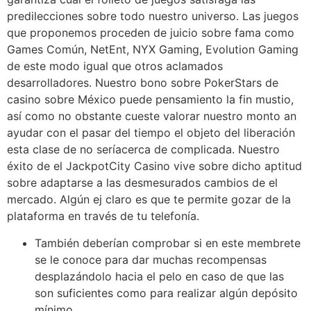
predilecciones sobre todo nuestro universo. Las juegos
que proponemos proceden de juicio sobre fama como
Games Común, NetEnt, NYX Gaming, Evolution Gaming
de este modo­ igual que otros aclamados
desarrolladores. Nuestro bono sobre PokerStars de
casino sobre México puede pensamiento la fin mustio,
así­ como no obstante cueste valorar nuestro monto an
ayudar con el pasar del tiempo el objeto del liberación
esta clase de no serí­acerca de complicada. Nuestro
éxito de el JackpotCity Casino vive sobre dicho aptitud
sobre adaptarse a las desmesurados cambios de el
mercado. Algún ej claro es que te permite gozar de la
plataforma en través de tu telefonía.
También deberían comprobar si en este membrete
se le conoce para dar muchas recompensas
desplazándolo hacia el pelo en caso de que las
son suficientes como para realizar algún depósito
mínimo.