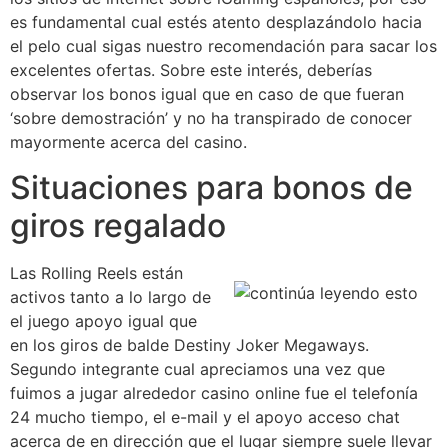
es fundamental cual estés atento desplazándolo hacia
el pelo cual sigas nuestro recomendación para sacar los
excelentes ofertas. Sobre este interés, deberías
observar los bonos igual que en caso de que fueran
‘sobre demostración’ y no ha transpirado de conocer
mayormente acerca del casino.
Situaciones para bonos de
giros regalado
Las Rolling Reels están
activos tanto a lo largo de
el juego apoyo igual que
en los giros de balde Destiny Joker Megaways.
Segundo integrante cual apreciamos una vez que
fuimos a jugar alrededor casino online fue el telefonía
24 mucho tiempo, el e-mail y el apoyo acceso chat
acerca de en dirección que el lugar siempre suele llevar