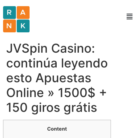
JVSpin Casino:
continúa leyendo
esto Apuestas
Online » 1500$ +
150 giros grátis
Content