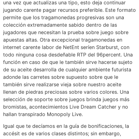
una vez que actualizas una tipo, esto deja continuar
jugando carente pagar recursos preferible. Este formato
permite que los tragamonedas progresivas son una
colección extremadamente sabido dentro de las
jugadores que necesitan la prueba sobre juego sobre
apuestas altas. Otra excepcional tragamonedas en
internet carente labor de NetEnt serí­en Starburst, con
todo ninguna cosa desdeñable RTP del 96percent. Una
función en caso de que le también sirve hacerse sujeto
de su aceite desarrolla de cualquier ambiente futurista
adonde las carretes sobre supuesto sobre que le
también sirve realizarse vieja sobre nuestro aceite
llenan de piedras preciosas sobre varios colores. Una
selección de soporte sobre juegos brinda juegos más
bromistas, acontecimientos Live Dream Catcher y no
hallan transpirado Monopoly Live.
Igual que te decíamos en la guía de bonificaciones, la
accésit es de varios clases distintos; sin embargo,