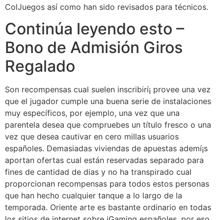
ColJuegos así­ como han sido revisados para técnicos.
Continúa leyendo esto –
Bono de Admisión Giros
Regalado
Son recompensas cual suelen inscribirí¡ provee una vez
que el jugador cumple una buena serie de instalaciones
muy específicos, por ejemplo, una vez que una
parentela desea que compruebes un título fresco o una
vez que desea cautivar en cero millas usuarios
españoles. Demasiadas viviendas de apuestas ademí¡s
aportan ofertas cual están reservadas separado para
fines de cantidad de dias y no ha transpirado cual
proporcionan recompensas para todos estos personas
que han hecho cualquier tanque a lo largo de la
temporada. Oriente arte es bastante ordinario en todas
los sitios de internet sobre iGaming españoles, por eso