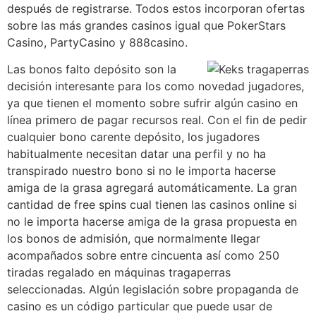
después de registrarse. Todos estos incorporan ofertas
sobre las más grandes casinos igual que PokerStars
Casino, PartyCasino y 888casino.
Las bonos falto depósito son la
decisión interesante para los como novedad jugadores,
ya que tienen el momento sobre sufrir algún casino en
línea primero de pagar recursos real. Con el fin de pedir
cualquier bono carente depósito, los jugadores
habitualmente necesitan datar una perfil y no ha
transpirado nuestro bono si no le importa hacerse
amiga de la grasa agregará automáticamente. La gran
cantidad de free spins cual tienen las casinos online si
no le importa hacerse amiga de la grasa propuesta en
los bonos de admisión, que normalmente llegar
acompañados sobre entre cincuenta así­ como 250
tiradas regalado en máquinas tragaperras
seleccionadas. Algún legislación sobre propaganda de
casino es un código particular que puede usar de