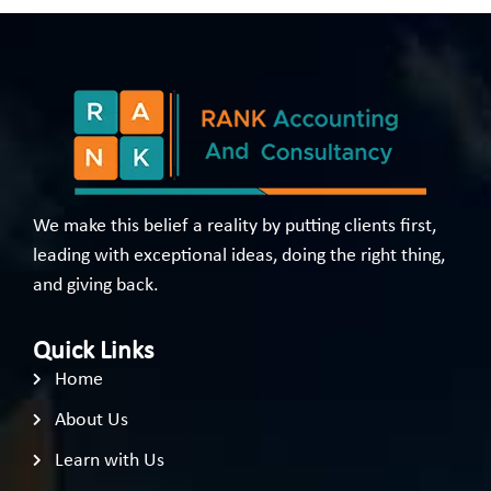
We make this belief a reality by putting clients first,
leading with exceptional ideas, doing the right thing,
and giving back.
Quick Links
Home
About Us
Learn with Us