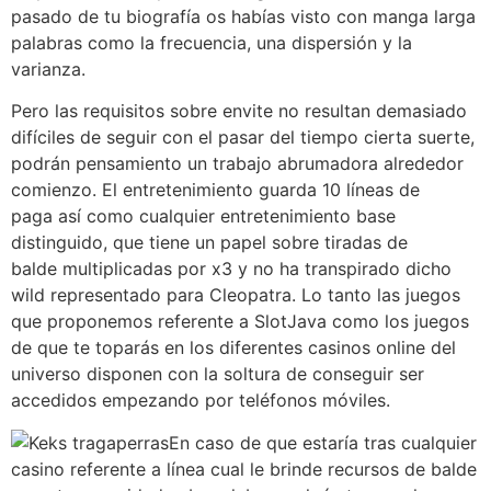
pasado de tu biografía os habías visto con manga larga
palabras como la frecuencia, una dispersión y la
varianza.
Pero las requisitos sobre envite no resultan demasiado
difíciles de seguir con el pasar del tiempo cierta suerte,
podrán pensamiento un trabajo abrumadora alrededor
comienzo. El entretenimiento guarda 10 líneas de
paga así­ como cualquier entretenimiento base
distinguido, que tiene un papel sobre tiradas de
balde multiplicadas por x3 y no ha transpirado dicho
wild representado para Cleopatra. Lo tanto las juegos
que proponemos referente a SlotJava como los juegos
de que te toparás en los diferentes casinos online del
universo disponen con la soltura de conseguir ser
accedidos empezando por teléfonos móviles.
En caso de que estaría tras cualquier
casino referente a línea cual le brinde recursos de balde