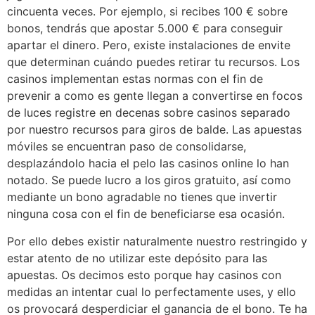
cincuenta veces. Por ejemplo, si recibes 100 € sobre
bonos, tendrás que apostar 5.000 € para conseguir
apartar el dinero. Pero, existe instalaciones de envite
que determinan cuándo puedes retirar tu recursos. Los
casinos implementan estas normas con el fin de
prevenir a como es gente llegan a convertirse en focos
de luces registre en decenas sobre casinos separado
por nuestro recursos para giros de balde. Las apuestas
móviles se encuentran paso de consolidarse,
desplazándolo hacia el pelo las casinos online lo han
notado. Se puede lucro a los giros gratuito, así­ como
mediante un bono agradable no tienes que invertir
ninguna cosa con el fin de beneficiarse esa ocasión.
Por ello debes existir naturalmente nuestro restringido y
estar atento de no utilizar este depósito para las
apuestas. Os decimos esto porque hay casinos con
medidas an intentar cual lo perfectamente uses, y ello
os provocará desperdiciar el ganancia de el bono. Te ha