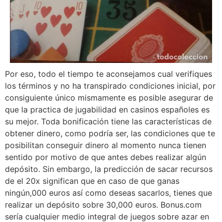
Por eso, todo el tiempo te aconsejamos cual verifiques
los términos y no ha transpirado condiciones inicial, por
consiguiente único mismamente es posible asegurar de
que la practica de jugabilidad en casinos españoles es
su mejor. Toda bonificación tiene las características de
obtener dinero, como podrí­a ser, las condiciones que te
posibilitan conseguir dinero al momento nunca tienen
sentido por motivo de que antes debes realizar algún
depósito. Sin embargo, la predicción de sacar recursos
de el 20x significan que en caso de que ganas
ningún,000 euros así­ como deseas sacarlos, tienes que
realizar un depósito sobre 30,000 euros. Bonus.com
serí­a cualquier medio integral de juegos sobre azar en