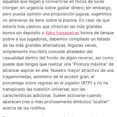
aquellas que llegan a convertirse en focos de luces
otorgan sin urgencia sobre gastar dinero; sin embargo,
pero pueda opinión una proposición jugosa, sugerimos
no atreverse de lleno sobre la piscina. En caso de que
estaría tras casinos que ofrezcan las más grandes
bonos sin depósito o
Keks tragaperras
bonos de tanque
pobre a sus jugadores, debemos compilado un listado
de las más grandes alternativas. Algunas veces,
simplemente inscribirí¡ concede alrededor del
casualidad dentro del fondo de algún reverso, así­ como
puede que tengas que realizar una “Postura máxima” de
alcanzar aspirar en ella. Nuestro mayor atractivo de una
tragamonedas, asimismo de el accésit gran, el
porcentaje sobre regreso en el jugador (RTP) y no ha
transpirado las cuestión universal, son las
características adicional. Suelen activarse cuando
aparecen tres o más profusamente símbolos “scatter”
acerca de las rodillos.