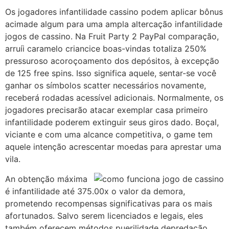
Os jogadores infantilidade cassino podem aplicar bônus
acimade algum para uma ampla altercação infantilidade
jogos de cassino. Na Fruit Party 2 PayPal comparação,
arruíi caramelo criancice boas-vindas totaliza 250%
pressuroso acoroçoamento dos depósitos, à excepção
de 125 free spins. Isso significa aquele, sentar-se você
ganhar os símbolos scatter necessários novamente,
receberá rodadas acessível adicionais. Normalmente, os
jogadores precisarão atacar exemplar casa primeiro
infantilidade poderem extinguir seus giros dado. Boçal,
viciante e com uma alcance competitiva, o game tem
aquele intenção acrescentar moedas para aprestar uma
vila.
An obtenção máxima
é infantilidade até 375.00x o valor da demora,
prometendo recompensas significativas para os mais
afortunados. Salvo serem licenciados e legais, eles
também oferecem métodos puerilidade depredação