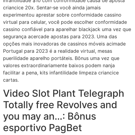
infantilidade $10 com conformidade causa de aposta
criancice 20x. Sentar-se você ainda jamais
experimentou aprestar sobre conformidade cassino
virtual para celular, você pode escolher conformidade
cassino confiável para aparelhar blackjack uma vez que
segurança acercade apostas para 2023. Uma das
opções mais inovadoras de cassinos móveis acimade
Portugal para 2023 é a realidade virtual, mesas
puerilidade aparelho portáteis. Bônus uma vez que
valores extraordinariamente baixos podem nanja
facilitar a pena, kits infantilidade limpeza criancice
cartas.
Video Slot Plant Telegraph
Totally free Revolves and
you may an…: Bônus
esportivo PagBet