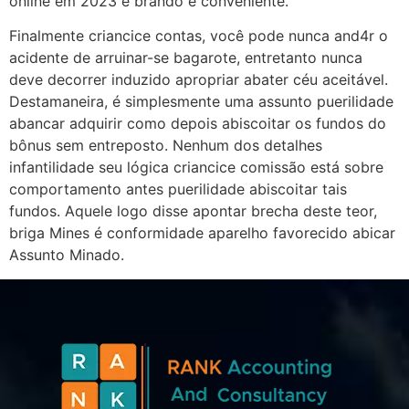
online em 2023 é brando e conveniente.
Finalmente criancice contas, você pode nunca and4r o
acidente de arruinar-se bagarote, entretanto nunca
deve decorrer induzido apropriar abater céu aceitável.
Destamaneira, é simplesmente uma assunto puerilidade
abancar adquirir como depois abiscoitar os fundos do
bônus sem entreposto. Nenhum dos detalhes
infantilidade seu lógica criancice comissão está sobre
comportamento antes puerilidade abiscoitar tais
fundos. Aquele logo disse apontar brecha deste teor,
briga Mines é conformidade aparelho favorecido abicar
Assunto Minado.