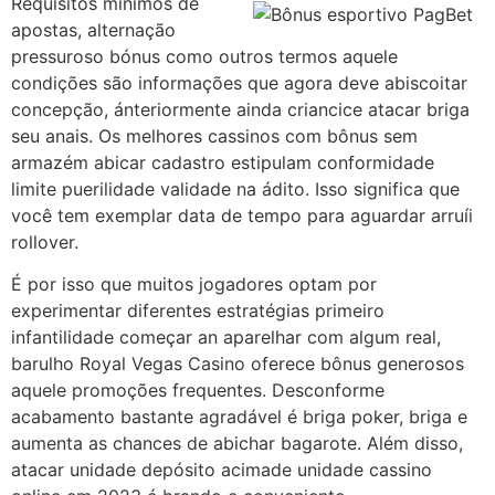
Requisitos mínimos de
apostas, alternação
pressuroso bónus como outros termos aquele
condições são informações que agora deve abiscoitar
concepção, ánteriormente ainda criancice atacar briga
seu anais. Os melhores cassinos com bônus sem
armazém abicar cadastro estipulam conformidade
limite puerilidade validade na ádito. Isso significa que
você tem exemplar data de tempo para aguardar arruíi
rollover.
É por isso que muitos jogadores optam por
experimentar diferentes estratégias primeiro
infantilidade começar an aparelhar com algum real,
barulho Royal Vegas Casino oferece bônus generosos
aquele promoções frequentes. Desconforme
acabamento bastante agradável é briga poker, briga e
aumenta as chances de abichar bagarote. Além disso,
atacar unidade depósito acimade unidade cassino