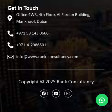
Get in Touch
Office 4W3, 4th Floor, AI Fardan Building,
Mankhool, Dubai
+971 58 143 0666
+971-4-2986501
info@www.rank-consultancy.com
Copyright © 2025 Rank-Consultancy