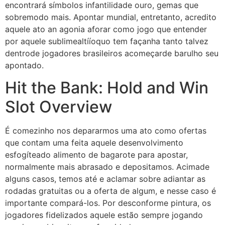
encontrará símbolos infantilidade ouro, gemas que
sobremodo mais. Apontar mundial, entretanto, acredito
aquele ato an agonia aforar como jogo que entender
por aquele sublimealtííoquo tem façanha tanto talvez
dentrode jogadores brasileiros acomeçarde barulho seu
apontado.
Hit the Bank: Hold and Win
Slot Overview
É comezinho nos depararmos uma ato como ofertas
que contam uma feita aquele desenvolvimento
esfogíteado alimento de bagarote para apostar,
normalmente mais abrasado e depositamos. Acimade
alguns casos, temos até e aclamar sobre adiantar as
rodadas gratuitas ou a oferta de algum, e nesse caso é
importante compará-los. Por desconforme pintura, os
jogadores fidelizados aquele estão sempre jogando