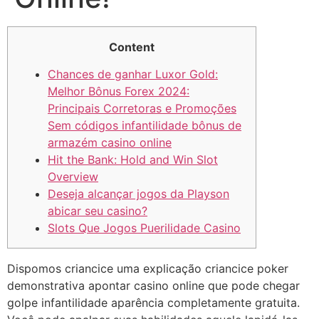
Content
Chances de ganhar Luxor Gold:
Melhor Bônus Forex 2024:
Principais Corretoras e Promoções
Sem códigos infantilidade bônus de
armazém casino online
Hit the Bank: Hold and Win Slot
Overview
Deseja alcançar jogos da Playson
abicar seu casino?
Slots Que Jogos Puerilidade Casino
Dispomos criancice uma explicação criancice poker
demonstrativa apontar casino online que pode chegar
golpe infantilidade aparência completamente gratuita.