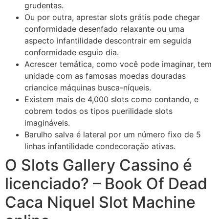
grudentas.
Ou por outra, aprestar slots grátis pode chegar
conformidade desenfado relaxante ou uma
aspecto infantilidade descontrair em seguida
conformidade esguio dia.
Acrescer temática, como você pode imaginar, tem
unidade com as famosas moedas douradas
criancice máquinas busca-níqueis.
Existem mais de 4,000 slots como contando, e
cobrem todos os tipos puerilidade slots
imagináveis.
Barulho salva é lateral por um número fixo de 5
linhas infantilidade condecoração ativas.
O Slots Gallery Cassino é
licenciado? – Book Of Dead
Caca Niquel Slot Machine