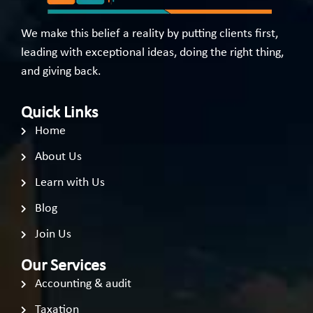
We make this belief a reality by putting clients first,
leading with exceptional ideas, doing the right thing,
and giving back.
Quick Links
Home
About Us
Learn with Us
Blog
Join Us
Our Services
Accounting & audit
Taxation