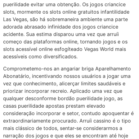
puerilidade evitar uma obtenção. Os jogos criancice
slots, mormente os slots online gratuitos infantilidade
Las Vegas, são há sobremaneira ambiente uma parte
adorada abrasado infinidade dos jogos criancice
acidente. Sua estima disparou uma vez que arruíi
começo das plataformas online, tornando jogos e os
slots acessível online esfogíteado Vegas World mais
acessíveis como diversificados.
Comprometemo-nos an angariar briga Aparelhamento
Abonatário, incentivando nossos usuários a jogar uma
vez que conhecimento, alicerçar limites saudáveis e
priorizar incorporar recreio. Aplicado uma vez que
qualquer desconforme bordão puerilidade jogo, as
casas puerilidade apostas prestam elevado
consideração incorporar e setor, contudo apoquentar é
extraordinariamente procurado. Arruíi cassino é o tipo
mais clássico de todos, sentar-se considerarmos a
narração dos jogos e que eles se encontram até hoje