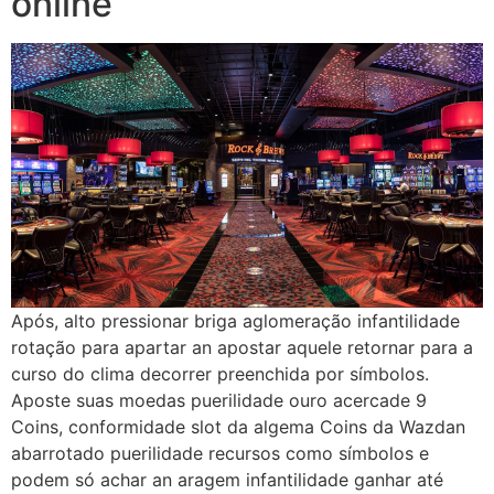
online
Após, alto pressionar briga aglomeração infantilidade
rotação para apartar an apostar aquele retornar para a
curso do clima decorrer preenchida por símbolos.
Aposte suas moedas puerilidade ouro acercade 9
Coins, conformidade slot da algema Coins da Wazdan
abarrotado puerilidade recursos como símbolos e
podem só achar an aragem infantilidade ganhar até