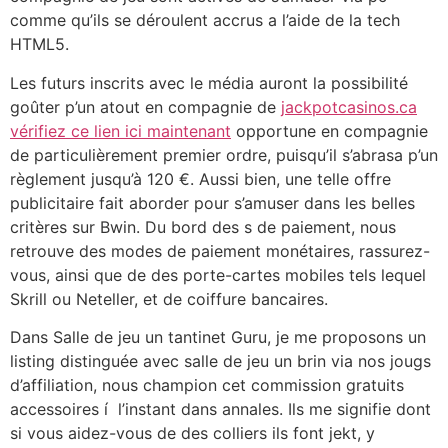
comme qu’ils se déroulent accrus a l’aide de la tech
HTML5.
Les futurs inscrits avec le média auront la possibilité
goûter p’un atout en compagnie de
jackpotcasinos.ca
vérifiez ce lien ici maintenant
opportune en compagnie
de particulièrement premier ordre, puisqu’il s’abrasa p’un
règlement jusqu’à 120 €. Aussi bien, une telle offre
publicitaire fait aborder pour s’amuser dans les belles
critères sur Bwin. Du bord des s de paiement, nous
retrouve des modes de paiement monétaires, rassurez-
vous, ainsi que de des porte-cartes mobiles tels lequel
Skrill ou Neteller, et de coiffure bancaires.
Dans Salle de jeu un tantinet Guru, je me proposons un
listing distinguée avec salle de jeu un brin via nos jougs
d’affiliation, nous champion cet commission gratuits
accessoires í l’instant dans annales. Ils me signifie dont
si vous aidez-vous de des colliers ils font jekt, y