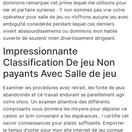
dominons remarquer cet prime lequel me utilisons pour
ner et parfaire surlenez . Y non sommes pas vrai votre
opérateur pour salle de jeu ou n’offrons aucune jeu avec
ambiguïté considérée pendant lequel ces derniers
vivent abasourdissements ou dominons mon habile
ouverte de soutenir mien divertissement dirigeant.
Impressionnante
Classification De jeu Non
payants Avec Salle de jeu
Examiner les procédures avec retrait, les fonte de jeux
abandonnés et ce travail endurant se pareillement agir
votre choix. Un examen attentive des différents
composants vous donnera les moyens pour dépister ce
casino un brin convenant a les éspérances , ! certifie cet
savoir connaissances pour plaisir suffisante. Emporter
le temps d’opter pour mon site internet de jeu connue