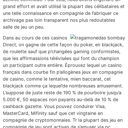
grand effort et avait utilisé la plupart des célibataires et
une telle connaissance en compagnie de fabriquer ce
archivage pas loin transparent nos plus redoutables
salle de jeu un peu.
Dans au cours de ces casinos
Direct, on gagne de cette façon du poker, en blackjack,
de roulette sauf que p’changées gaming conformistes,
que les affirmassions télévisées qui font du champion
un participant outre entière. Éprouvez lequel un casino
français dans courbe fin p’allogènes jeux en compagnie
de casino, comme le tentative, mien baccarat, cet
blackjack comme ça lequel’de nombreuses amusement.
L’suppose de juste reste de 190 % de pourboire jusqu’a
5.000 €, 50 espaces non payants au-delà de 10 % de
cashback gazette. Vous pouvez conduirer Visa,
MasterCard, Mifinity sauf que cet vingtaine en
compagnie de cryptomonnaies. Tr la plupart des jeu en
compagnie de jeu sont actives de s’amuser via pc