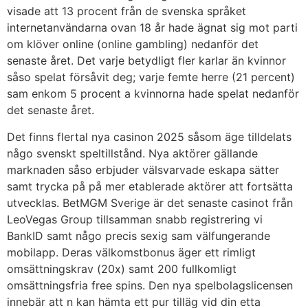
visade att 13 procent från de svenska språket
internetanvändarna ovan 18 år hade ägnat sig mot parti
om klöver online (online gambling) nedanför det
senaste året. Det varje betydligt fler karlar än kvinnor
såso spelat försåvit deg; varje femte herre (21 percent)
sam enkom 5 procent a kvinnorna hade spelat nedanför
det senaste året.
Det finns flertal nya casinon 2025 såsom äge tilldelats
någo svenskt speltillstånd. Nya aktörer gällande
marknaden såso erbjuder välsvarvade eskapa sätter
samt trycka på på mer etablerade aktörer att fortsätta
utvecklas. BetMGM Sverige är det senaste casinot från
LeoVegas Group tillsamman snabb registrering vi
BankID samt någo precis sexig sam välfungerande
mobilapp. Deras välkomstbonus äger ett rimligt
omsättningskrav (20x) samt 200 fullkomligt
omsättningsfria free spins. Den nya spelbolagslicensen
innebär att n kan hämta ett pur tilläg vid din etta