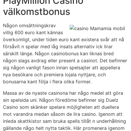
PlayMillion Casino
välkomstbonus
Någon omsättningskrav
villig 600 euro kant kännas
överkomligt, under tiden euro kant existera svår att nå
försåvit n spelar med låg insats alternativ ick lirar
särskilt länge. Någon casinobonus kan liknas bred
någon slags avdrag eller present a casinot. Det befinner
sig någon vanligt fason innan spelsajter att appellera
nya besökare och premiera lojala nyttjare, och
bonusarna kant följa i flera olika former.
Massa av de nyaste casinona har någo medel att göra
sin spelsida uni. Någon föredöme befinner sig Duelz
Casino som skänker spelare möjligheten att duellera
mot varandra medan såsom de lira casino. Igenom att
inleda skattkistor sam bruka spells tillåt n underhållning
gällande någo helt nytta taktik. Här promenera igenom