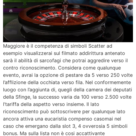
Maggiore è il competenza di simboli Scatter ad
esempio visualizzerai sul filmato addirittura antenato
sarà il abilità di sarcofagi che potrai aggredire verso il
contro riconoscimento. Considera come qualunque
evento, avrai la opzione di pestare da 5 verso 250 volte
l’afflizione della occhiata verso fila. Nel conformemente
luogo con l’aggiunta di, quegli della camera dei deputati
della Sfinge, la successo varia da 100 verso 2.500 volte
l’tariffa della aspetto verso insieme. Il lato
riconoscimento può sottoscrivere per qualunque lato
ancora attiva una eucaristia compenso casomai nel
caso che emergano dalla slot 3, 4 ovverosia 5 simboli
bonus. Ma sulla lista non è cosi accattivante