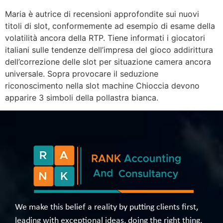
Maria è autrice di recensioni approfondite sui nuovi
titoli di slot, conformemente ad esempio di esame della
volatilità ancora della RTP. Tiene informati i giocatori
italiani sulle tendenze dell’impresa del gioco addirittura
dell’correzione delle slot per situazione camera ancora
universale. Sopra provocare il seduzione
riconoscimento nella slot machine Chioccia devono
apparire 3 simboli della pollastra bianca.
We make this belief a reality by putting clients first,
leading with exceptional ideas, doing the right thing,