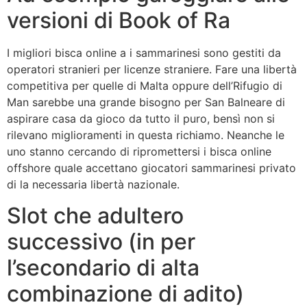
versioni di Book of Ra
I migliori bisca online a i sammarinesi sono gestiti da
operatori stranieri per licenze straniere. Fare una libertà
competitiva per quelle di Malta oppure dell’Rifugio di
Man sarebbe una grande bisogno per San Balneare di
aspirare casa da gioco da tutto il puro, bensì non si
rilevano miglioramenti in questa richiamo. Neanche le
uno stanno cercando di ripromettersi i bisca online
offshore quale accettano giocatori sammarinesi privato
di la necessaria libertà nazionale.
Slot che adultero
successivo (in per
l’secondario di alta
combinazione di adito)