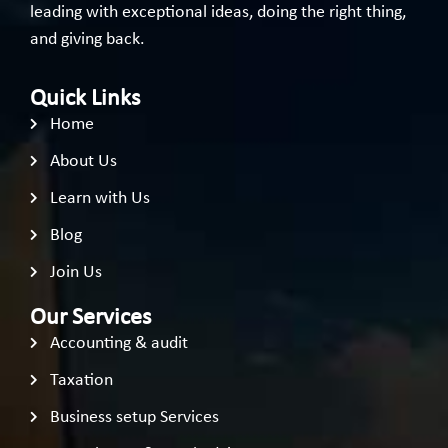
leading with exceptional ideas, doing the right thing,
and giving back.
Quick Links
Home
About Us
Learn with Us
Blog
Join Us
Our Services
Accounting & audit
Taxation
Business setup Services