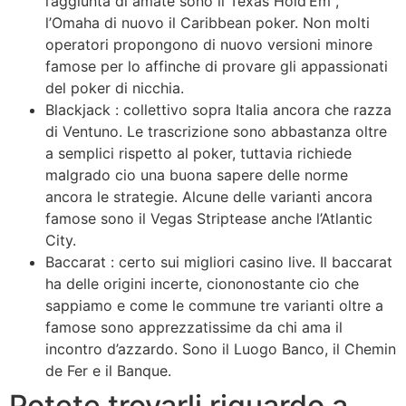
l’aggiunta di amate sono il Texas Hold’Em ,
l’Omaha di nuovo il Caribbean poker. Non molti
operatori propongono di nuovo versioni minore
famose per lo affinche di provare gli appassionati
del poker di nicchia.
Blackjack : collettivo sopra Italia ancora che razza
di Ventuno. Le trascrizione sono abbastanza oltre
a semplici rispetto al poker, tuttavia richiede
malgrado cio una buona sapere delle norme
ancora le strategie. Alcune delle varianti ancora
famose sono il Vegas Striptease anche l’Atlantic
City.
Baccarat : certo sui migliori casino live. Il baccarat
ha delle origini incerte, ciononostante cio che
sappiamo e come le commune tre varianti oltre a
famose sono apprezzatissime da chi ama il
incontro d’azzardo. Sono il Luogo Banco, il Chemin
de Fer e il Banque.
Potete trovarli riguardo a