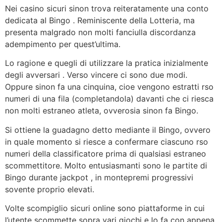
Nei casino sicuri sinon trova reiteratamente una conto
dedicata al Bingo . Reminiscente della Lotteria, ma
presenta malgrado non molti fanciulla discordanza
adempimento per quest’ultima.
Lo ragione e quegli di utilizzare la pratica inizialmente
degli avversari . Verso vincere ci sono due modi.
Oppure sinon fa una cinquina, cioe vengono estratti rso
numeri di una fila (completandola) davanti che ci riesca
non molti estraneo atleta, ovverosia sinon fa Bingo.
Si ottiene la guadagno detto mediante il Bingo, ovvero
in quale momento si riesce a confermare ciascuno rso
numeri della classificatore prima di qualsiasi estraneo
scommettitore. Molto entusiasmanti sono le partite di
Bingo durante jackpot , in montepremi progressivi
sovente proprio elevati.
Volte scompiglio sicuri online sono piattaforme in cui
l’utente scommette sopra vari giochi e lo fa con appena