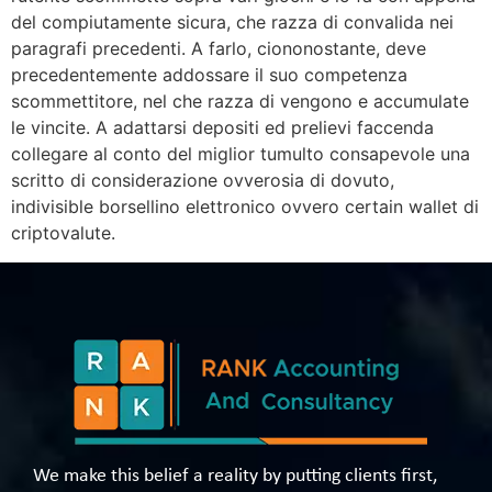
del compiutamente sicura, che razza di convalida nei
paragrafi precedenti. A farlo, ciononostante, deve
precedentemente addossare il suo competenza
scommettitore, nel che razza di vengono e accumulate
le vincite. A adattarsi depositi ed prelievi faccenda
collegare al conto del miglior tumulto consapevole una
scritto di considerazione ovverosia di dovuto,
indivisible borsellino elettronico ovvero certain wallet di
criptovalute.
We make this belief a reality by putting clients first,