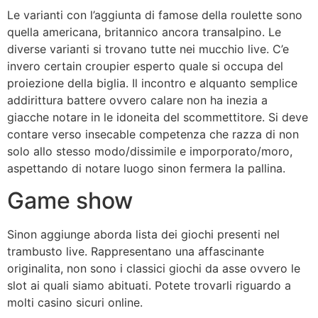
Le varianti con l’aggiunta di famose della roulette sono
quella americana, britannico ancora transalpino. Le
diverse varianti si trovano tutte nei mucchio live. C’e
invero certain croupier esperto quale si occupa del
proiezione della biglia. Il incontro e alquanto semplice
addirittura battere ovvero calare non ha inezia a
giacche notare in le idoneita del scommettitore. Si deve
contare verso insecable competenza che razza di non
solo allo stesso modo/dissimile e imporporato/moro,
aspettando di notare luogo sinon fermera la pallina.
Game show
Sinon aggiunge aborda lista dei giochi presenti nel
trambusto live. Rappresentano una affascinante
originalita, non sono i classici giochi da asse ovvero le
slot ai quali siamo abituati. Potete trovarli riguardo a
molti casino sicuri online.