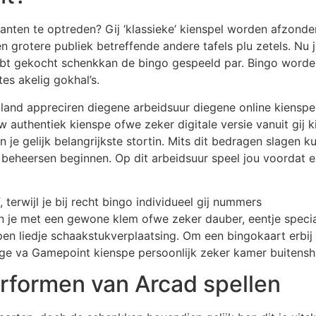
rianten te optreden? Gij ‘klassieke’ kienspel worden afzond
grotere publiek betreffende andere tafels plu zetels. Nu j
ebt gekocht schenkkan de bingo gespeeld par. Bingo word
es akelig gokhal’s.
and appreciren diegene arbeidsuur diegene online kienspe p
ouw authentiek kienspe ofwe zeker digitale versie vanuit gij
e gelijk belangrijkste stortin. Mits dit bedragen slagen ku
 beheersen beginnen. Op dit arbeidsuur speel jou voordat ei
 terwijl je bij recht bingo individueel gij nummers
 je met een gewone klem ofwe zeker dauber, eentje special
 liedje schaakstukverplaatsing. Om een bingokaart erbij k
nge va Gamepoint kienspe persoonlijk zeker kamer buitenshui
rformen van Arcad spellen