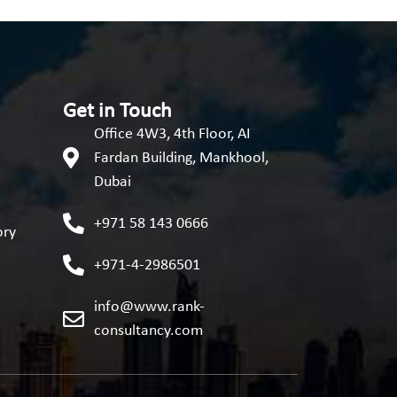
Get in Touch
Office 4W3, 4th Floor, AI
Fardan Building, Mankhool,
Dubai
+971 58 143 0666
ory
+971-4-2986501
info@www.rank-
consultancy.com