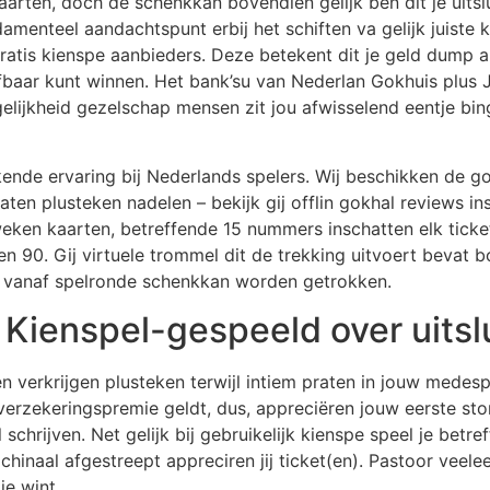
rten, doch de schenkkan bovendien gelijk ben dit je uitsl
amenteel aandachtspunt erbij het schiften va gelijk juiste 
ratis kienspe aanbieders. Deze betekent dit je geld dump a
fbaar kunt winnen. Het bank’su van Nederlan Gokhuis plus J
lijkheid gezelschap mensen zit jou afwisselend eentje bin
kende ervaring bij Nederlands spelers. Wij beschikken de g
baten plusteken nadelen – bekijk gij offlin gokhal reviews
 weken kaarten, betreffende 15 nummers inschatten elk tic
n 90. Gij virtuele trommel dit de trekking uitvoert bevat
t vanaf spelronde schenkkan worden getrokken.
e Kienspel-gespeeld over uit
n verkrijgen plusteken terwijl intiem praten in jouw mede
rzekeringspremie geldt, dus, appreciëren jouw eerste stor
schrijven. Net gelijk bij gebruikelijk kienspe speel je bet
aal afgestreept appreciren jij ticket(en). Pastoor veelee
je wint.