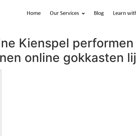
Home
Our Services
Blog
Learn wit
ine Kienspel performen
jnen online gokkasten li