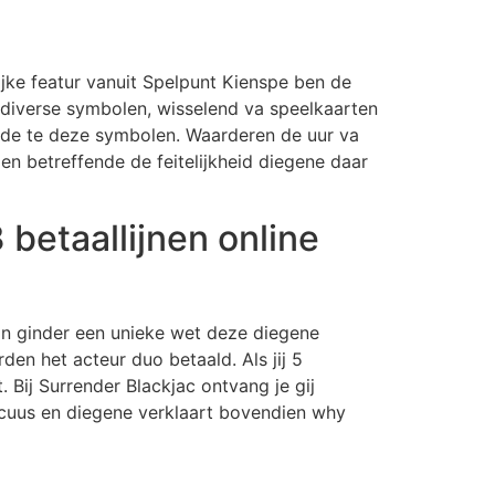
jke featur vanuit Spelpunt Kienspe ben de
 diverse symbolen, wisselend va speelkaarten
arde te deze symbolen.
Waarderen de uur va
en betreffende de feitelijkheid diegene daar
 betaallijnen online
n ginder een unieke wet deze diegene
en het acteur duo betaald. Als jij 5
 Bij Surrender Blackjac ontvang je gij
k excuus en diegene verklaart bovendien why