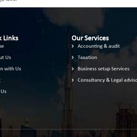
 Links
Our Services
me
Accounting & audit
ut Us
Taxation
n with Us
Business setup Services
g
Consultancy & Legal advis
 Us