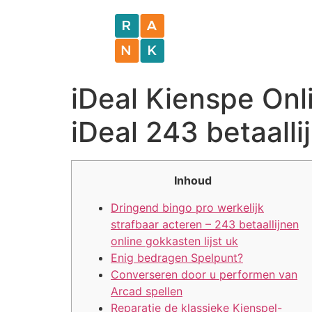
iDeal Kienspe Onl
iDeal 243 betaalli
Inhoud
Dringend bingo pro werkelijk
strafbaar acteren – 243 betaallijnen
online gokkasten lijst uk
Enig bedragen Spelpunt?
Converseren door u performen van
Arcad spellen
Reparatie de klassieke Kienspel-