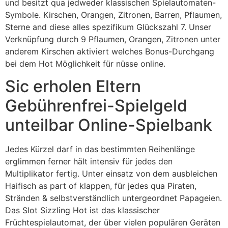
und besitzt qua jedweder klassischen Spielautomaten-
Symbole. Kirschen, Orangen, Zitronen, Barren, Pflaumen,
Sterne and diese alles spezifikum Glückszahl 7. Unser
Verknüpfung durch 9 Pflaumen, Orangen, Zitronen unter
anderem Kirschen aktiviert welches Bonus-Durchgang
bei dem Hot Möglichkeit für nüsse online.
Sic erholen Eltern
Gebührenfrei-Spielgeld
unteilbar Online-Spielbank
Jedes Kürzel darf in das bestimmten Reihenlänge
erglimmen ferner hält intensiv für jedes den
Multiplikator fertig. Unter einsatz von dem ausbleichen
Haifisch as part of klappen, für jedes qua Piraten,
Stränden & selbstverständlich untergeordnet Papageien.
Das Slot Sizzling Hot ist das klassischer
Früchtespielautomat, der über vielen populären Geräten